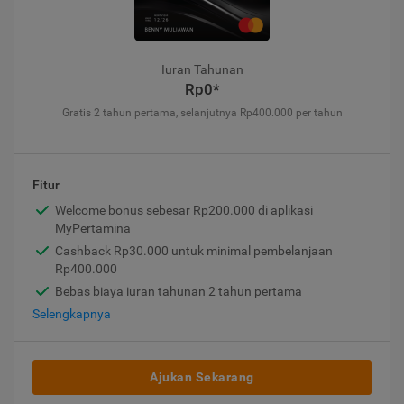
Iuran Tahunan
Rp0*
Gratis 2 tahun pertama, selanjutnya Rp400.000 per tahun
Fitur
Welcome bonus sebesar Rp200.000 di aplikasi
MyPertamina
Cashback Rp30.000 untuk minimal pembelanjaan
Rp400.000
Bebas biaya iuran tahunan 2 tahun pertama
Selengkapnya
Ajukan Sekarang