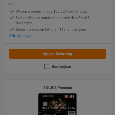
Fitur
Welcome bonus hingga 100.000 Koin Shopee
5x Koin Shopee untuk setiap pembelian Food &
Beverages
Bebas biaya iuran tahunan 1 tahun pertama
Selengkapnya
Ajukan Sekarang
Bandingkan
BNI JCB Precious