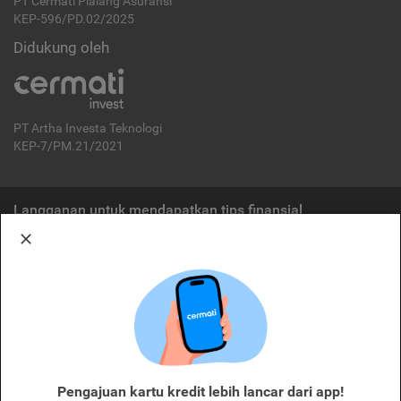
PT Cermati Pialang Asuransi
KEP-596/PD.02/2025
Didukung oleh
PT Artha Investa Teknologi
KEP-7/PM.21/2021
Langganan untuk mendapatkan tips finansial
Berlangganan
Disclaimer:
Cermati merupakan penyelenggara agregasi jasa keuangan yang terdaftar di
OJK. Oleh karena itu, produk dan/atau layanan jasa keuangan yang
ditawarkan bukan merupakan produk dan/atau layanan jasa keuangan yang
diterbitkan oleh Cermati dan Cermati tidak bertanggung jawab atas tuntutan
dan risiko terkait produk dan/atau layanan LJK dan/atau pihak yang
Pengajuan kartu kredit lebih lancar dari app!
melakukan kegiatan di sektor jasa keuangan.