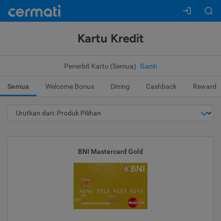
Kartu Kredit
Penerbit Kartu (Semua)
Ganti
Semua
Welcome Bonus
Dining
Cashback
Reward
BNI Mastercard Gold