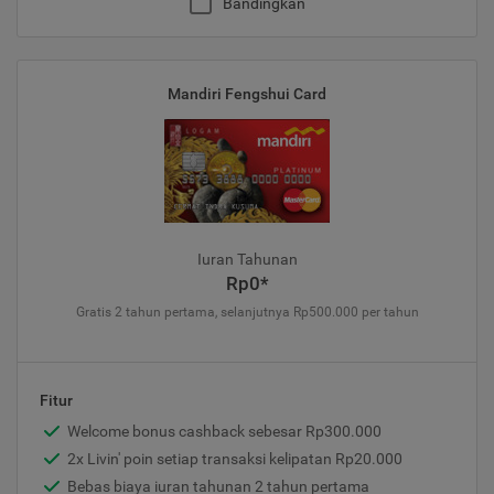
Bandingkan
Mandiri Fengshui Card
Iuran Tahunan
Rp0*
Gratis 2 tahun pertama, selanjutnya Rp500.000 per tahun
Fitur
Welcome bonus cashback sebesar Rp300.000
2x Livin' poin setiap transaksi kelipatan Rp20.000
Bebas biaya iuran tahunan 2 tahun pertama