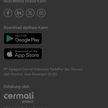
Ikuti Media Sosial Kami
Download Aplikasi Kami
PT Agregasi Cermat Indonesia
Terdaftar dan Diawasi
oleh Otoritas Jasa Keuangan (OJK)
Didukung oleh