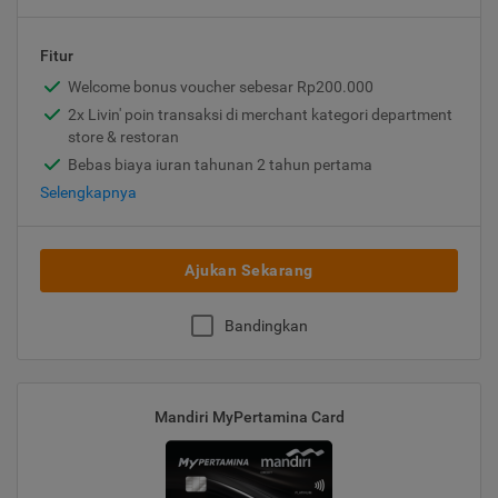
Fitur
Welcome bonus voucher sebesar Rp200.000
2x Livin' poin transaksi di merchant kategori department
store & restoran
Bebas biaya iuran tahunan 2 tahun pertama
Selengkapnya
Ajukan Sekarang
Bandingkan
Mandiri MyPertamina Card