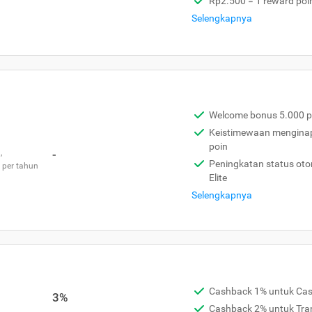
Rp2.500 = 1 reward poi
Selengkapnya
Welcome bonus 5.000 p
Keistimewaan menginap 
poin
,
-
Peningkatan status otom
 per tahun
Elite
Selengkapnya
Cashback 1% untuk Ca
3%
Cashback 2% untuk Tra