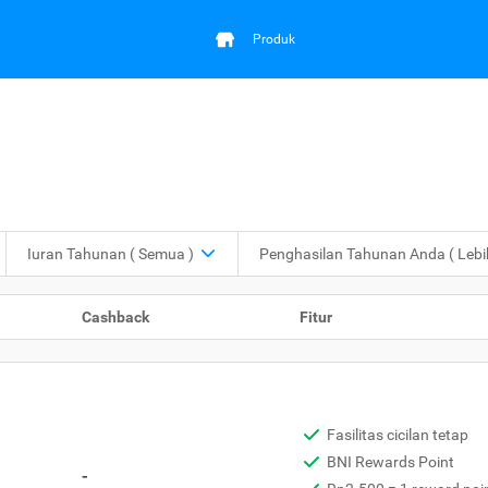
Produk
Iuran Tahunan
( Semua )
Penghasilan Tahunan Anda
( Leb
Cashback
Fitur
Fasilitas cicilan tetap
BNI Rewards Point
-