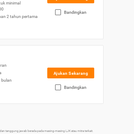
uk minimal
00
Bandingkan
nan 2 tahun pertama
uran
a
Ajukan Sekarang
2 bulan
Bandingkan
an tanggung jawab berada pada masing-masing LJK atau mitra terkait.