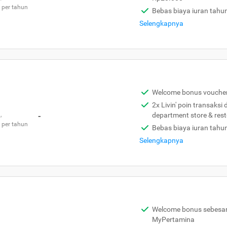
 per tahun
Bebas biaya iuran tahu
Selengkapnya
Welcome bonus vouche
2x Livin' poin transaksi
,
-
department store & res
 per tahun
Bebas biaya iuran tahu
Selengkapnya
Welcome bonus sebesar 
MyPertamina