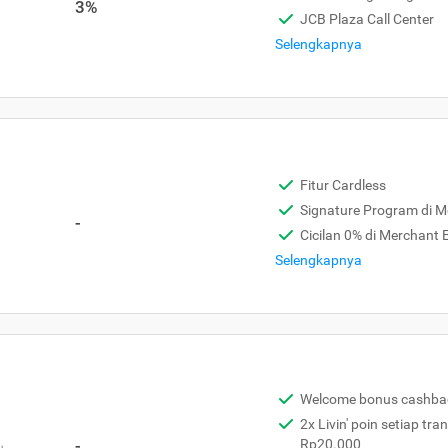
3%
JCB Plaza Call Center
Selengkapnya
Fitur Cardless
Signature Program di 
-
Cicilan 0% di Merchant
Selengkapnya
Welcome bonus cashba
2x Livin' poin setiap tra
,
-
Rp20.000