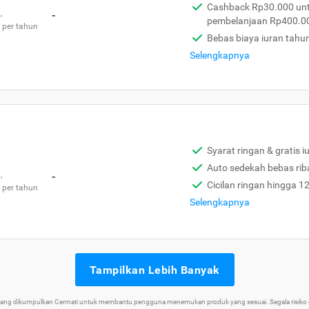
Cashback Rp30.000 unt
,
-
pembelanjaan Rp400.0
 per tahun
Bebas biaya iuran tahu
Selengkapnya
Syarat ringan & gratis i
Auto sedekah bebas rib
,
-
Cicilan ringan hingga 1
 per tahun
Selengkapnya
Tampilkan Lebih Banyak
 yang dikumpulkan Cermati untuk membantu pengguna menemukan produk yang sesuai. Segala risiko d