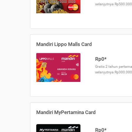
selanjutnya Rp500.000
Mandiri Lippo Malls Card
Rp0*
Gratis 2 tahun pertama
selanjutnya Rp300.000
Mandiri MyPertamina Card
Rp0*