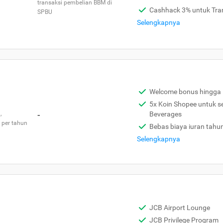
transaksi pembelian BBM di
Cashhack 3% untuk Tra
SPBU
Selengkapnya
Welcome bonus hingga 
5x Koin Shopee untuk s
,
-
Beverages
 per tahun
Bebas biaya iuran tahu
Selengkapnya
JCB Airport Lounge
JCB Privilege Program