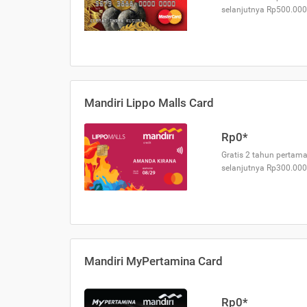
selanjutnya Rp500.000
Mandiri Lippo Malls Card
Rp0*
Gratis 2 tahun pertama
selanjutnya Rp300.000
Mandiri MyPertamina Card
Rp0*