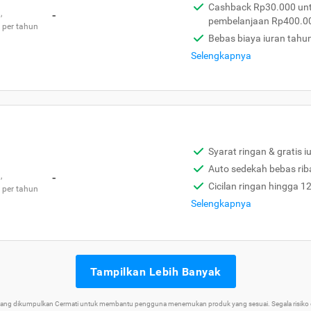
Cashback Rp30.000 unt
,
-
pembelanjaan Rp400.0
 per tahun
Bebas biaya iuran tahu
Selengkapnya
Syarat ringan & gratis i
Auto sedekah bebas rib
,
-
Cicilan ringan hingga 1
 per tahun
Selengkapnya
Tampilkan Lebih Banyak
 yang dikumpulkan Cermati untuk membantu pengguna menemukan produk yang sesuai. Segala risiko d