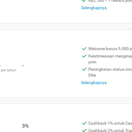
Rp2.500 = 1 reward poi
Selengkapnya
Welcome bonus 5.000 p
Keistimewaan menginap 
poin
,
-
Peningkatan status otom
 per tahun
Elite
Selengkapnya
Cashback 1% untuk Ca
3%
Cashback 2% untuk Tra