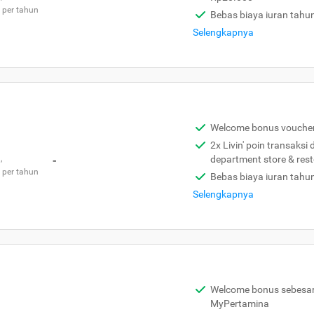
 per tahun
Bebas biaya iuran tahu
Selengkapnya
Welcome bonus vouche
2x Livin' poin transaksi
,
-
department store & res
 per tahun
Bebas biaya iuran tahu
Selengkapnya
Welcome bonus sebesar 
MyPertamina