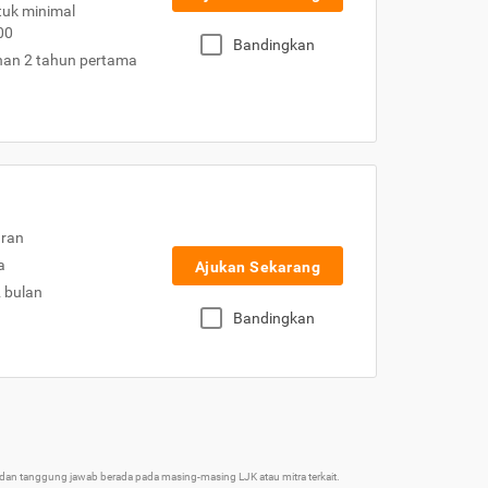
uk minimal
00
Bandingkan
nan 2 tahun pertama
uran
a
Ajukan Sekarang
2 bulan
Bandingkan
an tanggung jawab berada pada masing-masing LJK atau mitra terkait.