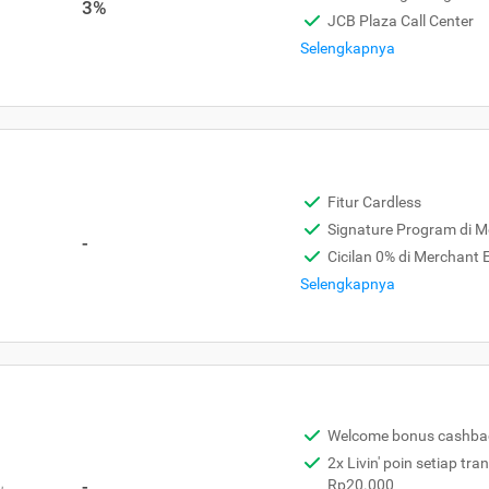
3%
JCB Plaza Call Center
Selengkapnya
Fitur Cardless
Signature Program di 
-
Cicilan 0% di Merchant
Selengkapnya
Welcome bonus cashba
2x Livin' poin setiap tra
,
-
Rp20.000