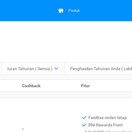
Produk
Iuran Tahunan
( Semua )
Penghasilan Tahunan Anda
( Leb
Cashback
Fitur
Fasilitas cicilan tetap
BNI Rewards Point
-