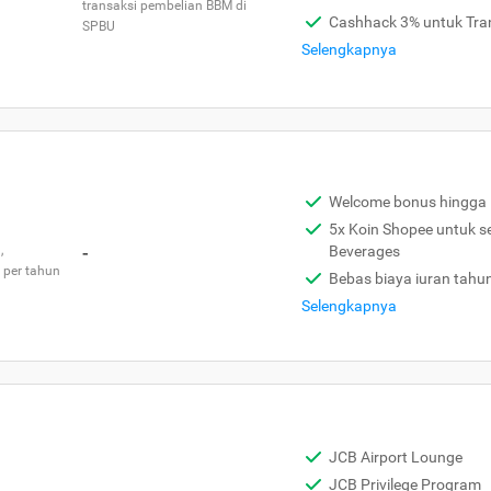
transaksi pembelian BBM di
Cashhack 3% untuk Tra
SPBU
Selengkapnya
Welcome bonus hingga 
5x Koin Shopee untuk s
,
-
Beverages
 per tahun
Bebas biaya iuran tahu
Selengkapnya
JCB Airport Lounge
JCB Privilege Program