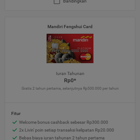
Bandingkan
Mandiri Fengshui Card
Iuran Tahunan
Rp0*
Gratis 2 tahun pertama, selanjutnya Rp500.000 per tahun
Fitur
Welcome bonus cashback sebesar Rp300.000
2x Livin' poin setiap transaksi kelipatan Rp20.000
Bebas biaya iuran tahunan 2 tahun pertama