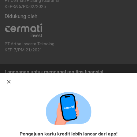
PT Cermati Pialang Asuransi
KEP-596/PD.02/2025
Didukung oleh
PT Artha Investa Teknologi
KEP-7/PM.21/2021
Langganan untuk mendapatkan tips finansial
Berlangganan
Disclaimer:
Cermati merupakan penyelenggara agregasi jasa keuangan yang terdaftar di
OJK. Oleh karena itu, produk dan/atau layanan jasa keuangan yang
ditawarkan bukan merupakan produk dan/atau layanan jasa keuangan yang
diterbitkan oleh Cermati dan Cermati tidak bertanggung jawab atas tuntutan
dan risiko terkait produk dan/atau layanan LJK dan/atau pihak yang
Pengajuan kartu kredit lebih lancar dari app!
melakukan kegiatan di sektor jasa keuangan.