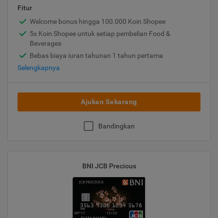
Fitur
Welcome bonus hingga 100.000 Koin Shopee
5x Koin Shopee untuk setiap pembelian Food &
Beverages
Bebas biaya iuran tahunan 1 tahun pertama
Selengkapnya
Ajukan Sekarang
Bandingkan
BNI JCB Precious