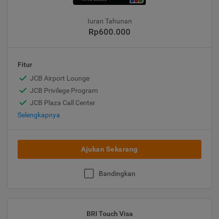
Iuran Tahunan
Rp600.000
Fitur
JCB Airport Lounge
JCB Privilege Program
JCB Plaza Call Center
Selengkapnya
Ajukan Sekarang
Bandingkan
BRI Touch Visa