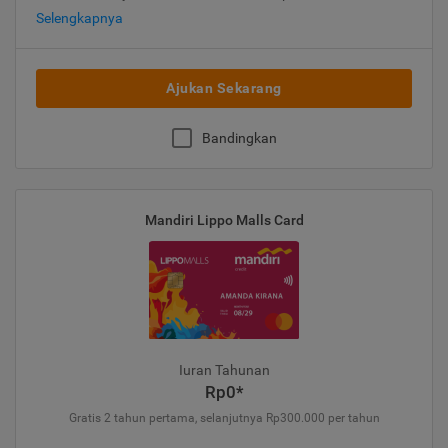
Selengkapnya
Ajukan Sekarang
Bandingkan
Mandiri Lippo Malls Card
Iuran Tahunan
Rp0*
Gratis 2 tahun pertama, selanjutnya Rp300.000 per tahun