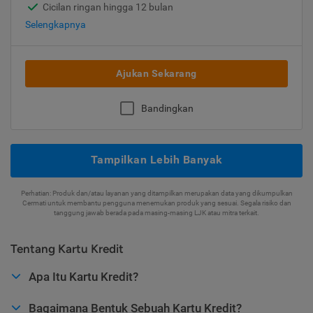
Cicilan ringan hingga 12 bulan
Selengkapnya
Ajukan Sekarang
Bandingkan
Tampilkan Lebih Banyak
Perhatian: Produk dan/atau layanan yang ditampilkan merupakan data yang dikumpulkan
Cermati untuk membantu pengguna menemukan produk yang sesuai. Segala risiko dan
tanggung jawab berada pada masing-masing LJK atau mitra terkait.
Tentang Kartu Kredit
Apa Itu Kartu Kredit?
Bagaimana Bentuk Sebuah Kartu Kredit?