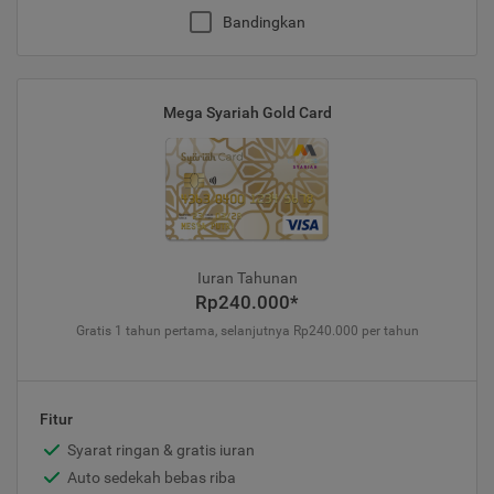
Bandingkan
Mega Syariah Gold Card
Iuran Tahunan
Rp240.000*
Gratis 1 tahun pertama, selanjutnya Rp240.000 per tahun
Fitur
Syarat ringan & gratis iuran
Auto sedekah bebas riba