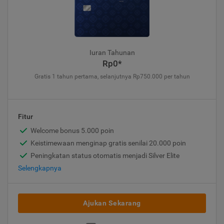
Iuran Tahunan
Rp0*
Gratis 1 tahun pertama, selanjutnya Rp750.000 per tahun
Fitur
Welcome bonus 5.000 poin
Keistimewaan menginap gratis senilai 20.000 poin
Peningkatan status otomatis menjadi Silver Elite
Selengkapnya
Ajukan Sekarang