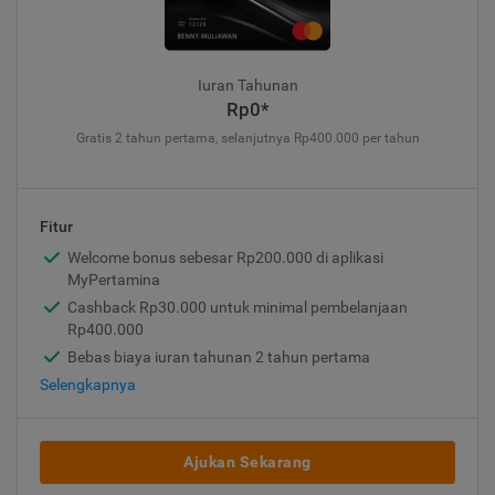
Iuran Tahunan
Rp0*
Gratis 2 tahun pertama, selanjutnya Rp400.000 per tahun
Fitur
Welcome bonus sebesar Rp200.000 di aplikasi
MyPertamina
Cashback Rp30.000 untuk minimal pembelanjaan
Rp400.000
Bebas biaya iuran tahunan 2 tahun pertama
Selengkapnya
Ajukan Sekarang