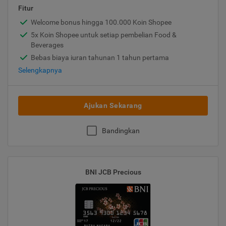
Fitur
Welcome bonus hingga 100.000 Koin Shopee
5x Koin Shopee untuk setiap pembelian Food &
Beverages
Bebas biaya iuran tahunan 1 tahun pertama
Selengkapnya
Ajukan Sekarang
Bandingkan
BNI JCB Precious