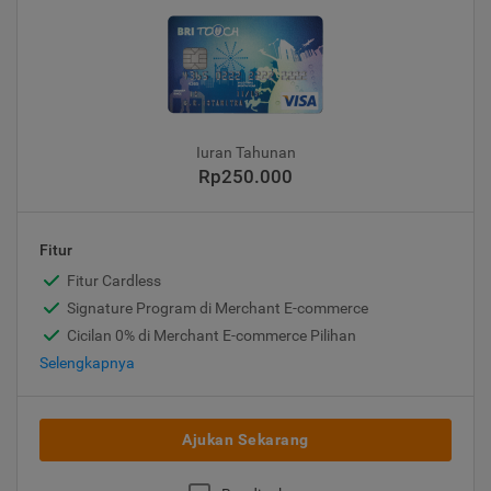
Iuran Tahunan
Rp250.000
Fitur
Fitur Cardless
Signature Program di Merchant E-commerce
Cicilan 0% di Merchant E-commerce Pilihan
Selengkapnya
Ajukan Sekarang