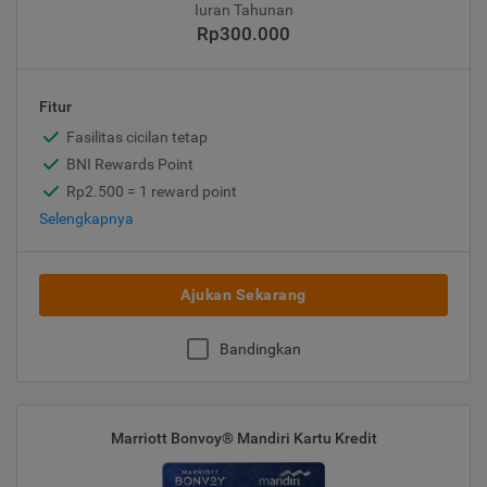
Iuran Tahunan
Rp300.000
Fitur
Fasilitas cicilan tetap
BNI Rewards Point
Rp2.500 = 1 reward point
Selengkapnya
Ajukan Sekarang
Bandingkan
Marriott Bonvoy® Mandiri Kartu Kredit