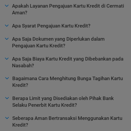
Apakah Layanan Pengajuan Kartu Kredit di Cermati
Aman?
Apa Syarat Pengajuan Kartu Kredit?
Apa Saja Dokumen yang Diperlukan dalam
Pengajuan Kartu Kredit?
Apa Saja Biaya Kartu Kredit yang Dibebankan pada
Nasabah?
Bagaimana Cara Menghitung Bunga Tagihan Kartu
Kredit?
Berapa Limit yang Disediakan oleh Pihak Bank
Selaku Penerbit Kartu Kredit?
Seberapa Aman Bertransaksi Menggunakan Kartu
Kredit?