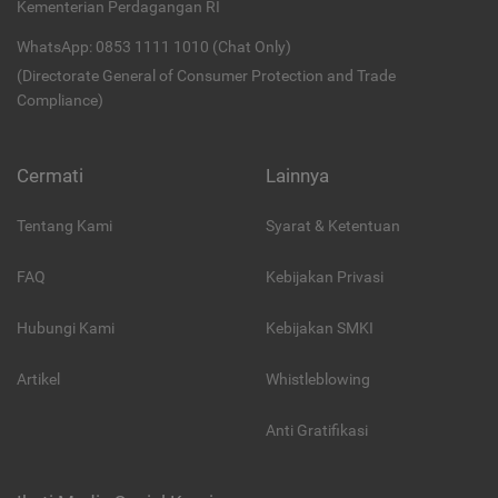
Kementerian Perdagangan RI
WhatsApp: 0853 1111 1010 (Chat Only)
(Directorate General of Consumer Protection and Trade
Compliance)
Cermati
Lainnya
Tentang Kami
Syarat & Ketentuan
FAQ
Kebijakan Privasi
Hubungi Kami
Kebijakan SMKI
Artikel
Whistleblowing
Anti Gratifikasi