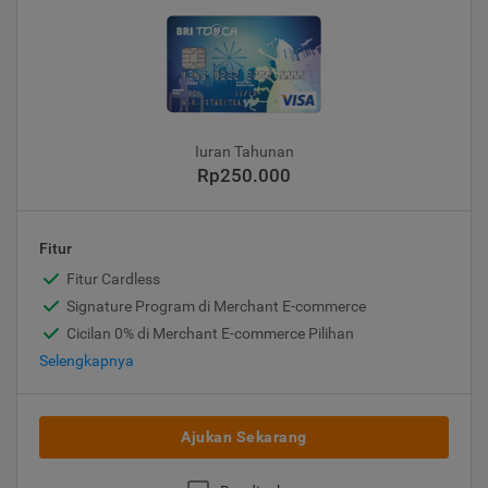
Iuran Tahunan
Rp250.000
Fitur
Fitur Cardless
Signature Program di Merchant E-commerce
Cicilan 0% di Merchant E-commerce Pilihan
Selengkapnya
Ajukan Sekarang