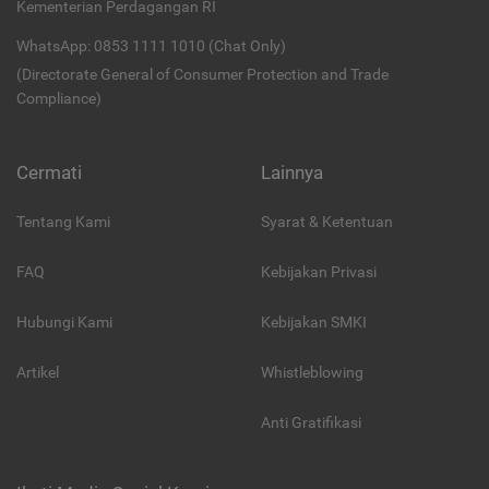
Kementerian Perdagangan RI
WhatsApp: 0853 1111 1010 (Chat Only)
(Directorate General of Consumer Protection and Trade
Compliance)
Cermati
Lainnya
Tentang Kami
Syarat & Ketentuan
FAQ
Kebijakan Privasi
Hubungi Kami
Kebijakan SMKI
Artikel
Whistleblowing
Anti Gratifikasi