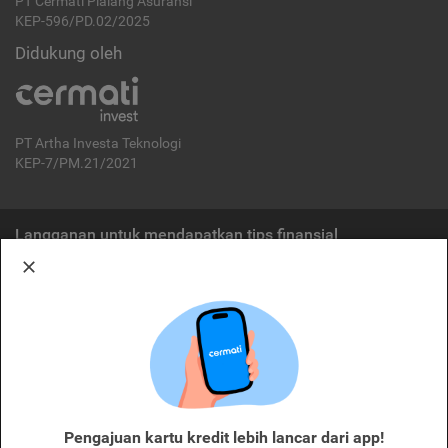
PT Cermati Pialang Asuransi
KEP-596/PD.02/2025
Didukung oleh
PT Artha Investa Teknologi
KEP-7/PM.21/2021
Langganan untuk mendapatkan tips finansial
Berlangganan
Disclaimer:
Cermati merupakan penyelenggara agregasi jasa keuangan yang terdaftar di
OJK. Oleh karena itu, produk dan/atau layanan jasa keuangan yang
ditawarkan bukan merupakan produk dan/atau layanan jasa keuangan yang
diterbitkan oleh Cermati dan Cermati tidak bertanggung jawab atas tuntutan
dan risiko terkait produk dan/atau layanan LJK dan/atau pihak yang
Pengajuan kartu kredit lebih lancar dari app!
melakukan kegiatan di sektor jasa keuangan.