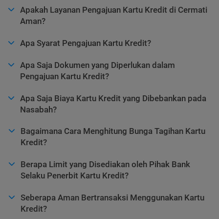
Apakah Layanan Pengajuan Kartu Kredit di Cermati
Aman?
Apa Syarat Pengajuan Kartu Kredit?
Apa Saja Dokumen yang Diperlukan dalam
Pengajuan Kartu Kredit?
Apa Saja Biaya Kartu Kredit yang Dibebankan pada
Nasabah?
Bagaimana Cara Menghitung Bunga Tagihan Kartu
Kredit?
Berapa Limit yang Disediakan oleh Pihak Bank
Selaku Penerbit Kartu Kredit?
Seberapa Aman Bertransaksi Menggunakan Kartu
Kredit?