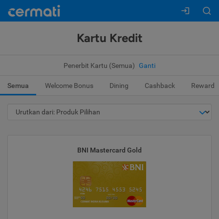
Kartu Kredit
Penerbit Kartu (Semua)
Ganti
Semua
Welcome Bonus
Dining
Cashback
Reward
BNI Mastercard Gold