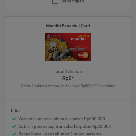
Bandingkan
Mandiri Fengshui Card
Iuran Tahunan
Rp0*
Gratis 2 tahun pertama, selanjutnya Rp500.000 per tahun
Fitur
Welcome bonus cashback sebesar Rp300.000
2x Livin' poin setiap transaksi kelipatan Rp20.000
Bebas biaya iuran tahunan 2 tahun pertama