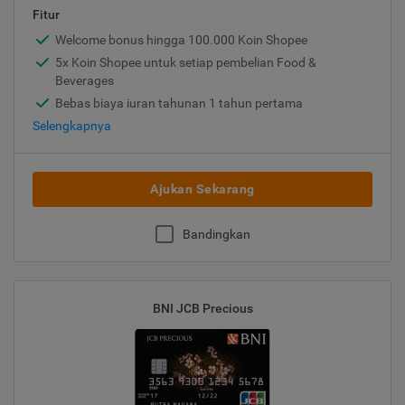
Fitur
Welcome bonus hingga 100.000 Koin Shopee
5x Koin Shopee untuk setiap pembelian Food &
Beverages
Bebas biaya iuran tahunan 1 tahun pertama
Selengkapnya
Ajukan Sekarang
Bandingkan
BNI JCB Precious