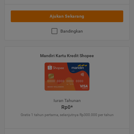
Ajukan Sekarang
Bandingkan
Mandiri Kartu Kredit Shopee
Iuran Tahunan
Rp0*
Gratis 1 tahun pertama, selanjutnya Rp300.000 per tahun