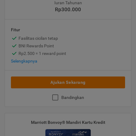
Iuran Tahunan
Rp300.000
Fitur
Fasilitas cicilan tetap
BNI Rewards Point
Rp2.500 = 1 reward point
Selengkapnya
Ajukan Sekarang
Bandingkan
Marriott Bonvoy® Mandiri Kartu Kredit