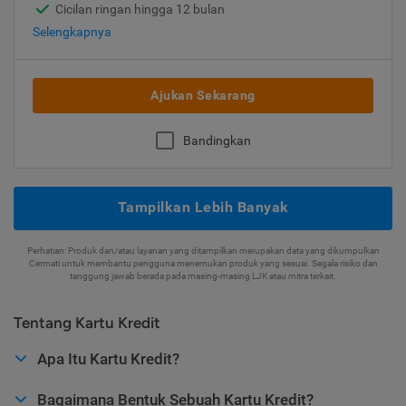
Cicilan ringan hingga 12 bulan
Selengkapnya
Ajukan Sekarang
Bandingkan
Tampilkan Lebih Banyak
Perhatian: Produk dan/atau layanan yang ditampilkan merupakan data yang dikumpulkan
Cermati untuk membantu pengguna menemukan produk yang sesuai. Segala risiko dan
tanggung jawab berada pada masing-masing LJK atau mitra terkait.
Tentang Kartu Kredit
Apa Itu Kartu Kredit?
Bagaimana Bentuk Sebuah Kartu Kredit?