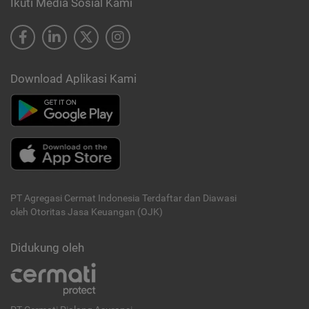
Ikuti Media Sosial Kami
Download Aplikasi Kami
PT Agregasi Cermat Indonesia
Terdaftar dan Diawasi
oleh Otoritas Jasa Keuangan (OJK)
Didukung oleh