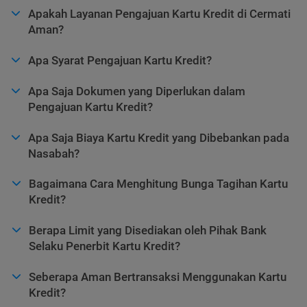
Apakah Layanan Pengajuan Kartu Kredit di Cermati
Aman?
Apa Syarat Pengajuan Kartu Kredit?
Apa Saja Dokumen yang Diperlukan dalam
Pengajuan Kartu Kredit?
Apa Saja Biaya Kartu Kredit yang Dibebankan pada
Nasabah?
Bagaimana Cara Menghitung Bunga Tagihan Kartu
Kredit?
Berapa Limit yang Disediakan oleh Pihak Bank
Selaku Penerbit Kartu Kredit?
Seberapa Aman Bertransaksi Menggunakan Kartu
Kredit?