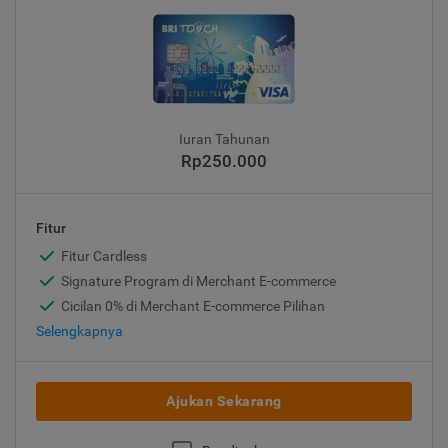
Iuran Tahunan
Rp250.000
Fitur
Fitur Cardless
Signature Program di Merchant E-commerce
Cicilan 0% di Merchant E-commerce Pilihan
Selengkapnya
Ajukan Sekarang