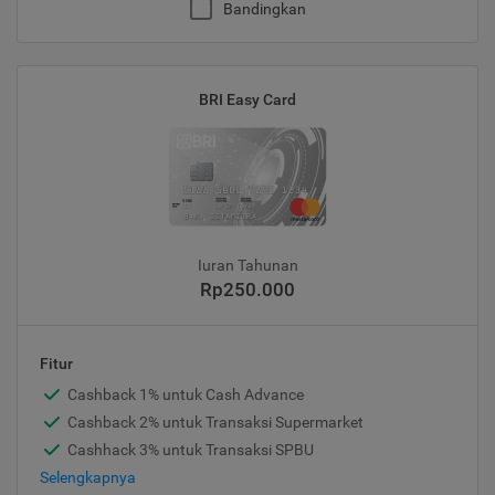
Bandingkan
BRI Easy Card
Iuran Tahunan
Rp250.000
Fitur
Cashback 1% untuk Cash Advance
Cashback 2% untuk Transaksi Supermarket
Cashhack 3% untuk Transaksi SPBU
Selengkapnya