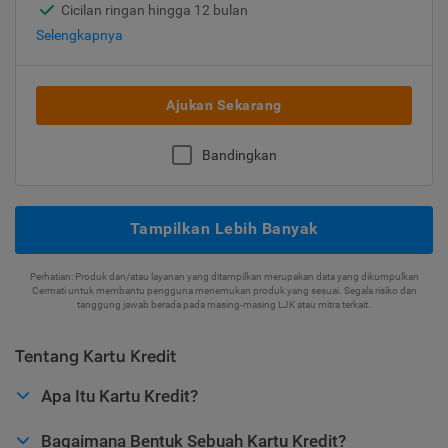
Cicilan ringan hingga 12 bulan
Selengkapnya
Ajukan Sekarang
Bandingkan
Tampilkan Lebih Banyak
Perhatian: Produk dan/atau layanan yang ditampilkan merupakan data yang dikumpulkan
Cermati untuk membantu pengguna menemukan produk yang sesuai. Segala risiko dan
tanggung jawab berada pada masing-masing LJK atau mitra terkait.
Tentang Kartu Kredit
Apa Itu Kartu Kredit?
Bagaimana Bentuk Sebuah Kartu Kredit?