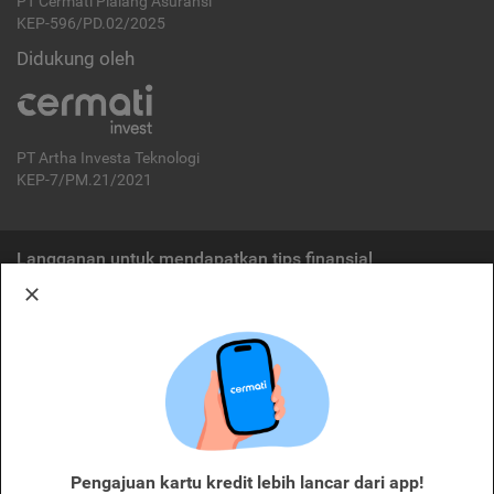
PT Cermati Pialang Asuransi
KEP-596/PD.02/2025
Didukung oleh
PT Artha Investa Teknologi
KEP-7/PM.21/2021
Langganan untuk mendapatkan tips finansial
Berlangganan
Disclaimer:
Cermati merupakan penyelenggara agregasi jasa keuangan yang terdaftar di
OJK. Oleh karena itu, produk dan/atau layanan jasa keuangan yang
ditawarkan bukan merupakan produk dan/atau layanan jasa keuangan yang
diterbitkan oleh Cermati dan Cermati tidak bertanggung jawab atas tuntutan
dan risiko terkait produk dan/atau layanan LJK dan/atau pihak yang
Pengajuan kartu kredit lebih lancar dari app!
melakukan kegiatan di sektor jasa keuangan.