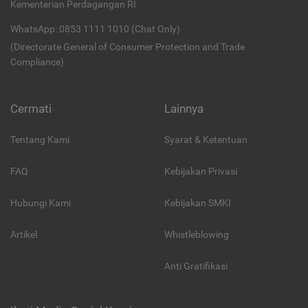
Kementerian Perdagangan RI
WhatsApp: 0853 1111 1010 (Chat Only)
(Directorate General of Consumer Protection and Trade
Compliance)
Cermati
Lainnya
Tentang Kami
Syarat & Ketentuan
FAQ
Kebijakan Privasi
Hubungi Kami
Kebijakan SMKI
Artikel
Whistleblowing
Anti Gratifikasi