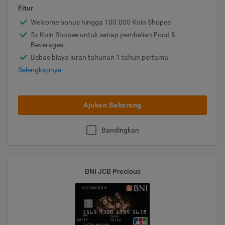
Fitur
Welcome bonus hingga 100.000 Koin Shopee
5x Koin Shopee untuk setiap pembelian Food &
Beverages
Bebas biaya iuran tahunan 1 tahun pertama
Selengkapnya
Ajukan Sekarang
Bandingkan
BNI JCB Precious