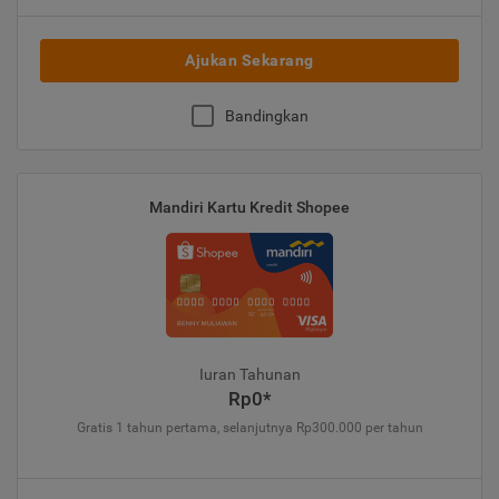
Ajukan Sekarang
Bandingkan
Mandiri Kartu Kredit Shopee
Iuran Tahunan
Rp0*
Gratis 1 tahun pertama, selanjutnya Rp300.000 per tahun