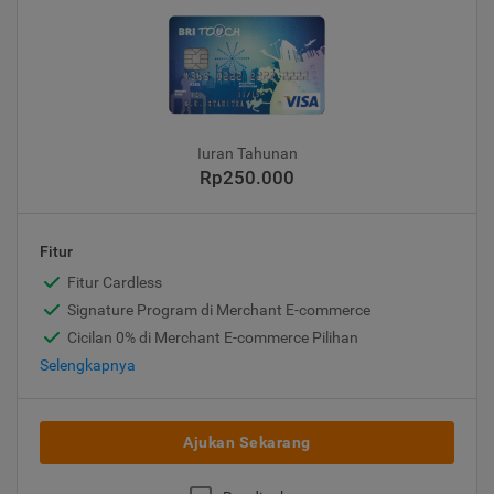
Iuran Tahunan
Rp250.000
Fitur
Fitur Cardless
Signature Program di Merchant E-commerce
Cicilan 0% di Merchant E-commerce Pilihan
Selengkapnya
Ajukan Sekarang