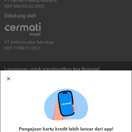
PT Cermati Pialang Asuransi
KEP-596/PD.02/2025
Didukung oleh
PT Artha Investa Teknologi
KEP-7/PM.21/2021
Langganan untuk mendapatkan tips finansial
Berlangganan
Disclaimer:
Cermati merupakan penyelenggara agregasi jasa keuangan yang terdaftar di
OJK. Oleh karena itu, produk dan/atau layanan jasa keuangan yang
ditawarkan bukan merupakan produk dan/atau layanan jasa keuangan yang
diterbitkan oleh Cermati dan Cermati tidak bertanggung jawab atas tuntutan
dan risiko terkait produk dan/atau layanan LJK dan/atau pihak yang
Pengajuan kartu kredit lebih lancar dari app!
melakukan kegiatan di sektor jasa keuangan.