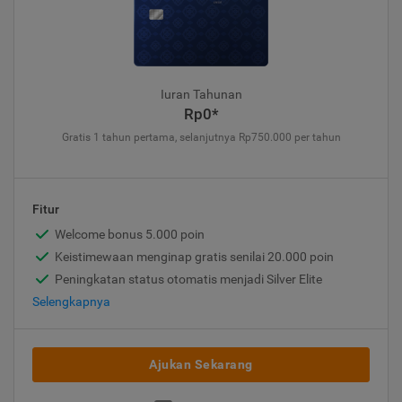
Iuran Tahunan
Rp0*
Gratis 1 tahun pertama, selanjutnya Rp750.000 per tahun
Fitur
Welcome bonus 5.000 poin
Keistimewaan menginap gratis senilai 20.000 poin
Peningkatan status otomatis menjadi Silver Elite
Selengkapnya
Ajukan Sekarang