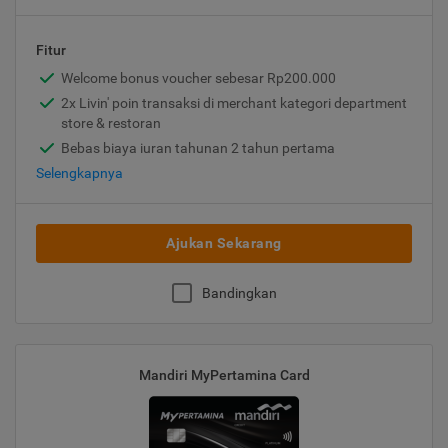
Fitur
Welcome bonus voucher sebesar Rp200.000
2x Livin' poin transaksi di merchant kategori department
store & restoran
Bebas biaya iuran tahunan 2 tahun pertama
Selengkapnya
Ajukan Sekarang
Bandingkan
Mandiri MyPertamina Card