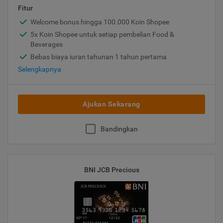
Fitur
Welcome bonus hingga 100.000 Koin Shopee
5x Koin Shopee untuk setiap pembelian Food &
Beverages
Bebas biaya iuran tahunan 1 tahun pertama
Selengkapnya
Ajukan Sekarang
Bandingkan
BNI JCB Precious