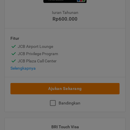
Iuran Tahunan
Rp600.000
Fitur
JCB Airport Lounge
JCB Privilege Program
JCB Plaza Call Center
Selengkapnya
Ajukan Sekarang
Bandingkan
BRI Touch Visa