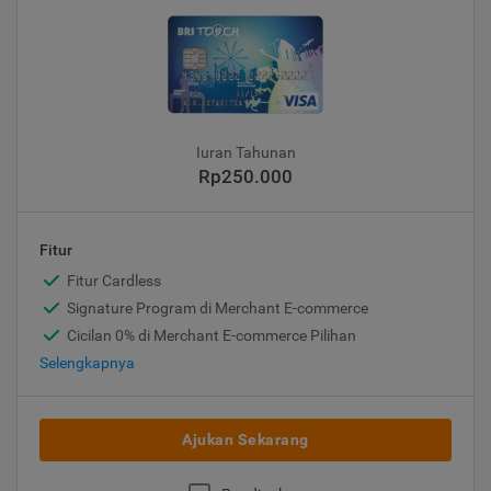
Iuran Tahunan
Rp250.000
Fitur
Fitur Cardless
Signature Program di Merchant E-commerce
Cicilan 0% di Merchant E-commerce Pilihan
Selengkapnya
Ajukan Sekarang