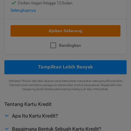
Cicilan ringan hingga 12 bulan
Selengkapnya
Ajukan Sekarang
Bandingkan
Tampilkan Lebih Banyak
Perhatian: Produk dan/atau layanan yang ditampilkan merupakan data yang dikumpulkan
Cermati untuk membantu pengguna menemukan produk yang sesuai. Segala risiko dan
tanggung jawab berada pada masing-masing LJK atau mitra terkait.
Tentang Kartu Kredit
Apa Itu Kartu Kredit?
Bagaimana Bentuk Sebuah Kartu Kredit?