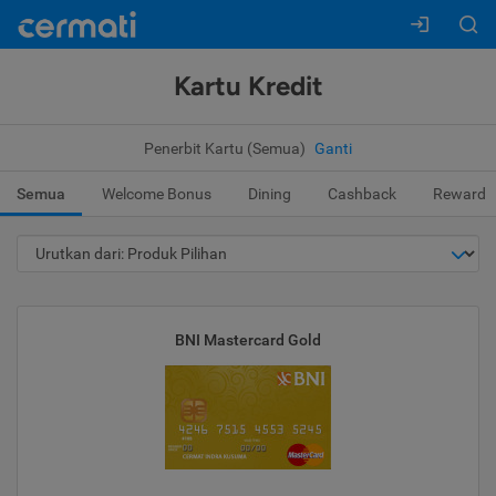
Kartu Kredit
Penerbit Kartu (Semua)
Ganti
Semua
Welcome Bonus
Dining
Cashback
Reward
BNI Mastercard Gold