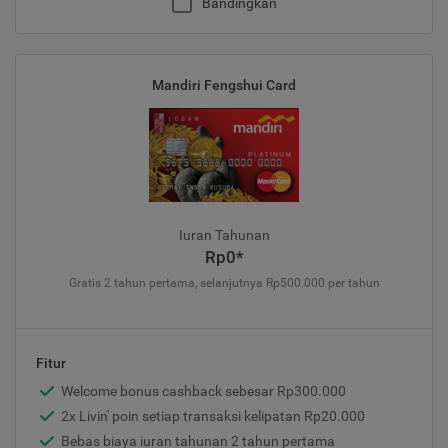
Bandingkan
Mandiri Fengshui Card
Iuran Tahunan
Rp0*
Gratis 2 tahun pertama, selanjutnya Rp500.000 per tahun
Fitur
Welcome bonus cashback sebesar Rp300.000
2x Livin' poin setiap transaksi kelipatan Rp20.000
Bebas biaya iuran tahunan 2 tahun pertama