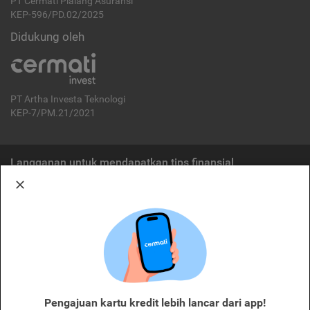
PT Cermati Pialang Asuransi
KEP-596/PD.02/2025
Didukung oleh
PT Artha Investa Teknologi
KEP-7/PM.21/2021
Langganan untuk mendapatkan tips finansial
Berlangganan
Disclaimer:
Cermati merupakan penyelenggara agregasi jasa keuangan yang terdaftar di
OJK. Oleh karena itu, produk dan/atau layanan jasa keuangan yang
ditawarkan bukan merupakan produk dan/atau layanan jasa keuangan yang
diterbitkan oleh Cermati dan Cermati tidak bertanggung jawab atas tuntutan
dan risiko terkait produk dan/atau layanan LJK dan/atau pihak yang
Pengajuan kartu kredit lebih lancar dari app!
melakukan kegiatan di sektor jasa keuangan.