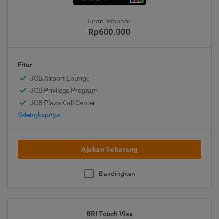
Iuran Tahunan
Rp600.000
Fitur
JCB Airport Lounge
JCB Privilege Program
JCB Plaza Call Center
Selengkapnya
Ajukan Sekarang
Bandingkan
BRI Touch Visa