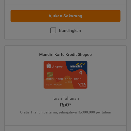
Ajukan Sekarang
Bandingkan
Mandiri Kartu Kredit Shopee
Iuran Tahunan
Rp0*
Gratis 1 tahun pertama, selanjutnya Rp300.000 per tahun