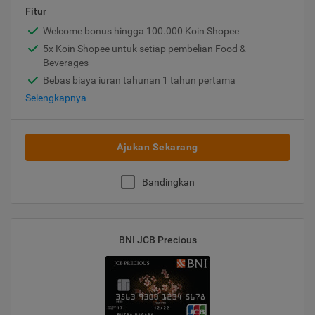
Fitur
Welcome bonus hingga 100.000 Koin Shopee
5x Koin Shopee untuk setiap pembelian Food &
Beverages
Bebas biaya iuran tahunan 1 tahun pertama
Selengkapnya
Ajukan Sekarang
Bandingkan
BNI JCB Precious