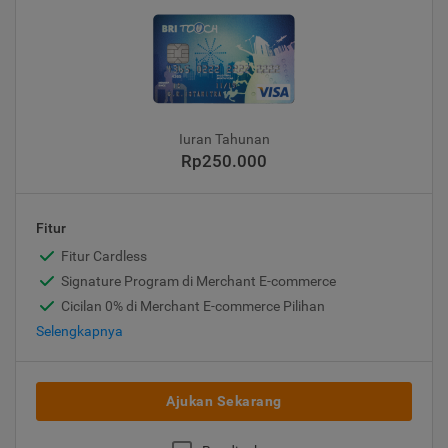
Iuran Tahunan
Rp250.000
Fitur
Fitur Cardless
Signature Program di Merchant E-commerce
Cicilan 0% di Merchant E-commerce Pilihan
Selengkapnya
Ajukan Sekarang