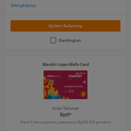
Selengkapnya
Ajukan Sekarang
Bandingkan
Mandiri Lippo Malls Card
Iuran Tahunan
Rp0*
Gratis 2 tahun pertama, selanjutnya Rp300.000 per tahun