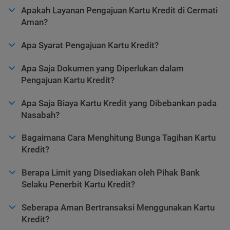
Apakah Layanan Pengajuan Kartu Kredit di Cermati
Aman?
Apa Syarat Pengajuan Kartu Kredit?
Apa Saja Dokumen yang Diperlukan dalam
Pengajuan Kartu Kredit?
Apa Saja Biaya Kartu Kredit yang Dibebankan pada
Nasabah?
Bagaimana Cara Menghitung Bunga Tagihan Kartu
Kredit?
Berapa Limit yang Disediakan oleh Pihak Bank
Selaku Penerbit Kartu Kredit?
Seberapa Aman Bertransaksi Menggunakan Kartu
Kredit?