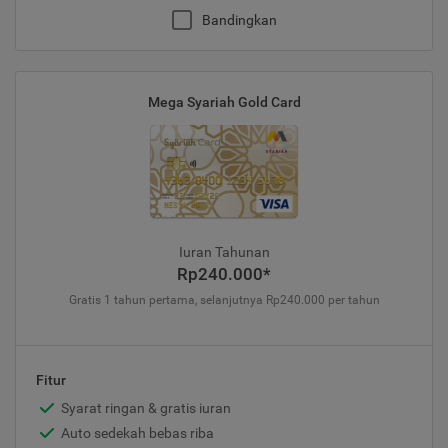
Bandingkan
Mega Syariah Gold Card
Iuran Tahunan
Rp240.000*
Gratis 1 tahun pertama, selanjutnya Rp240.000 per tahun
Fitur
Syarat ringan & gratis iuran
Auto sedekah bebas riba