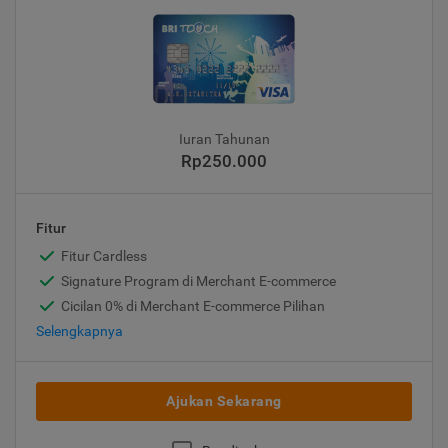
Iuran Tahunan
Rp250.000
Fitur
Fitur Cardless
Signature Program di Merchant E-commerce
Cicilan 0% di Merchant E-commerce Pilihan
Selengkapnya
Ajukan Sekarang