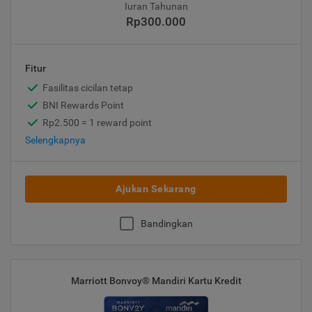
Iuran Tahunan
Rp300.000
Fitur
Fasilitas cicilan tetap
BNI Rewards Point
Rp2.500 = 1 reward point
Selengkapnya
Ajukan Sekarang
Bandingkan
Marriott Bonvoy® Mandiri Kartu Kredit