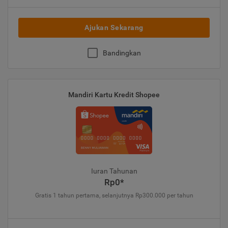
Ajukan Sekarang
Bandingkan
Mandiri Kartu Kredit Shopee
Iuran Tahunan
Rp0*
Gratis 1 tahun pertama, selanjutnya Rp300.000 per tahun