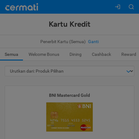
Kartu Kredit
Penerbit Kartu (Semua)
Ganti
Semua
Welcome Bonus
Dining
Cashback
Reward
BNI Mastercard Gold