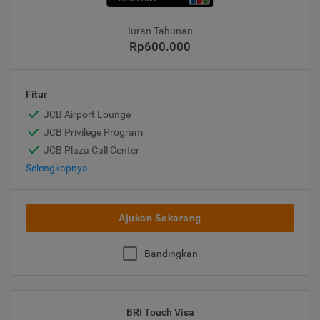
Iuran Tahunan
Rp600.000
Fitur
JCB Airport Lounge
JCB Privilege Program
JCB Plaza Call Center
Selengkapnya
Ajukan Sekarang
Bandingkan
BRI Touch Visa