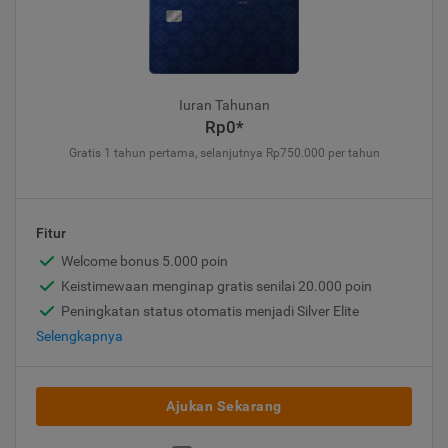
Iuran Tahunan
Rp0*
Gratis 1 tahun pertama, selanjutnya Rp750.000 per tahun
Fitur
Welcome bonus 5.000 poin
Keistimewaan menginap gratis senilai 20.000 poin
Peningkatan status otomatis menjadi Silver Elite
Selengkapnya
Ajukan Sekarang