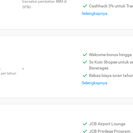
transaksi pembelian BBM di
Cashhack 3% untuk Tra
SPBU
Selengkapnya
Welcome bonus hingga 
5x Koin Shopee untuk s
,
-
Beverages
 per tahun
Bebas biaya iuran tahu
Selengkapnya
JCB Airport Lounge
JCB Privilege Program