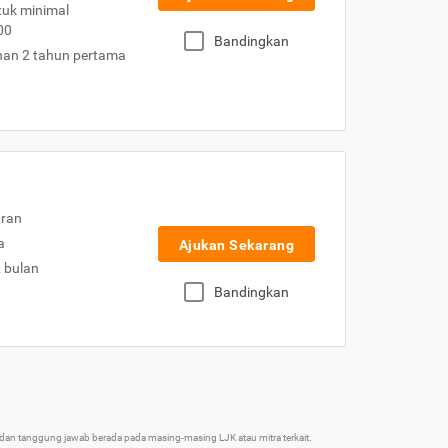
uk minimal
00
Bandingkan
nan 2 tahun pertama
uran
a
Ajukan Sekarang
2 bulan
Bandingkan
an tanggung jawab berada pada masing-masing LJK atau mitra terkait.