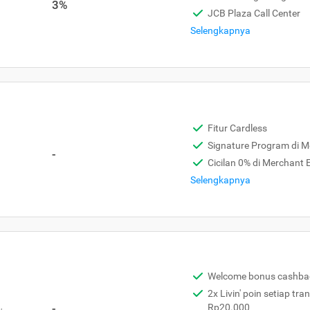
3%
JCB Plaza Call Center
Selengkapnya
Fitur Cardless
Signature Program di 
-
Cicilan 0% di Merchant
Selengkapnya
Welcome bonus cashba
2x Livin' poin setiap tra
,
-
Rp20.000