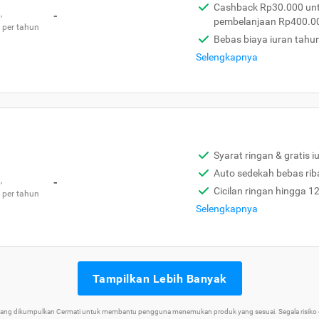
Cashback Rp30.000 unt
,
-
pembelanjaan Rp400.0
 per tahun
Bebas biaya iuran tahu
Selengkapnya
Syarat ringan & gratis i
Auto sedekah bebas rib
,
-
Cicilan ringan hingga 1
 per tahun
Selengkapnya
Tampilkan Lebih Banyak
 yang dikumpulkan Cermati untuk membantu pengguna menemukan produk yang sesuai. Segala risiko d