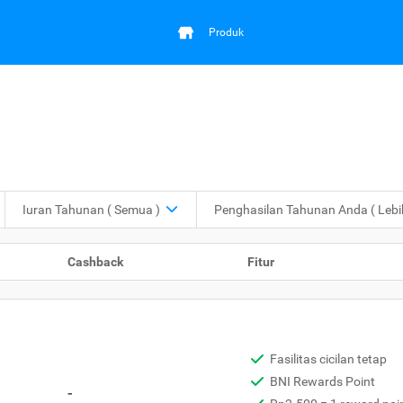
Produk
Iuran Tahunan
( Semua )
Penghasilan Tahunan Anda
( Leb
Cashback
Fitur
Fasilitas cicilan tetap
BNI Rewards Point
-