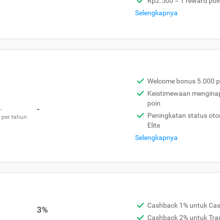
Rp2.500 = 1 reward poi
Selengkapnya
Welcome bonus 5.000 p
Keistimewaan menginap 
poin
,
-
Peningkatan status otom
 per tahun
Elite
Selengkapnya
Cashback 1% untuk Ca
3%
Cashback 2% untuk Tra