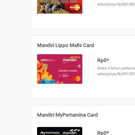
selanjutnya Rp500.000
Mandiri Lippo Malls Card
Rp0*
Gratis 2 tahun pertama
selanjutnya Rp300.000
Mandiri MyPertamina Card
Rp0*