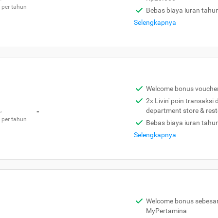
 per tahun
Bebas biaya iuran tahu
Selengkapnya
Welcome bonus vouche
2x Livin' poin transaksi
,
-
department store & res
 per tahun
Bebas biaya iuran tahu
Selengkapnya
Welcome bonus sebesar 
MyPertamina