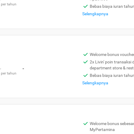
 per tahun
Bebas biaya iuran tahu
Selengkapnya
Welcome bonus vouche
2x Livin' poin transaksi
,
-
department store & res
 per tahun
Bebas biaya iuran tahu
Selengkapnya
Welcome bonus sebesar 
MyPertamina