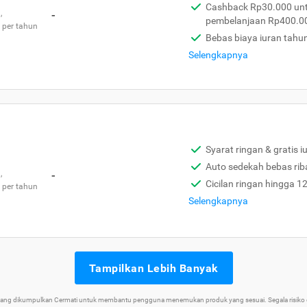
Cashback Rp30.000 unt
,
-
pembelanjaan Rp400.0
 per tahun
Bebas biaya iuran tahu
Selengkapnya
Syarat ringan & gratis i
Auto sedekah bebas rib
,
-
Cicilan ringan hingga 1
 per tahun
Selengkapnya
Tampilkan Lebih Banyak
 yang dikumpulkan Cermati untuk membantu pengguna menemukan produk yang sesuai. Segala risiko d