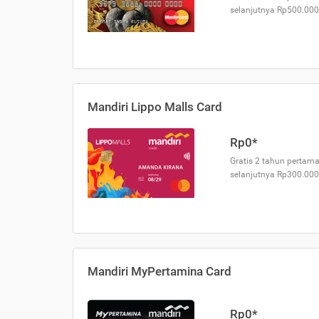
selanjutnya Rp500.000
Mandiri Lippo Malls Card
Rp0*
Gratis 2 tahun pertama
selanjutnya Rp300.000
Mandiri MyPertamina Card
Rp0*