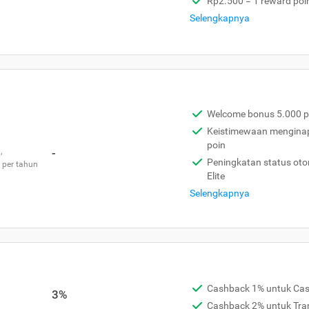
Rp2.500 = 1 reward poi
Selengkapnya
Welcome bonus 5.000 p
Keistimewaan menginap 
poin
,
-
Peningkatan status otom
 per tahun
Elite
Selengkapnya
Cashback 1% untuk Ca
3%
Cashback 2% untuk Tra