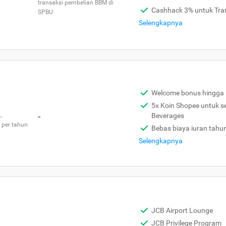
transaksi pembelian BBM di
Cashhack 3% untuk Tra
SPBU
Selengkapnya
Welcome bonus hingga 
5x Koin Shopee untuk s
,
-
Beverages
 per tahun
Bebas biaya iuran tahu
Selengkapnya
JCB Airport Lounge
JCB Privilege Program