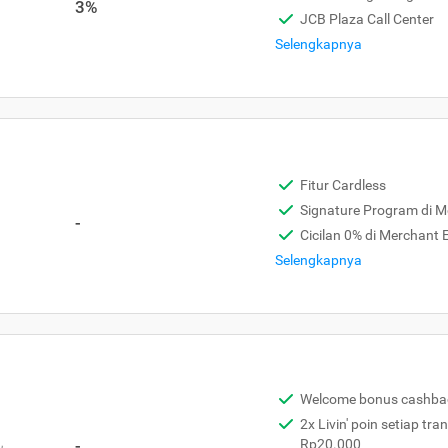
3%
JCB Plaza Call Center
Selengkapnya
Fitur Cardless
Signature Program di 
-
Cicilan 0% di Merchant
Selengkapnya
Welcome bonus cashba
2x Livin' poin setiap tra
,
-
Rp20.000