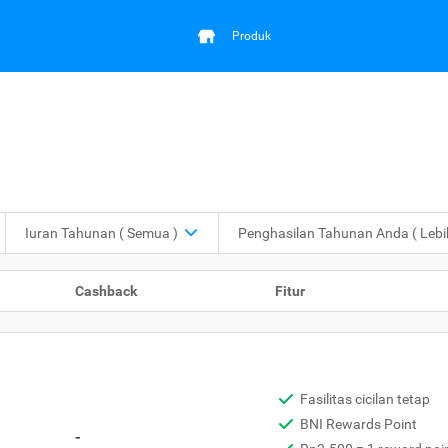
Produk
Iuran Tahunan
( Semua )
Penghasilan Tahunan Anda
( Leb
Cashback
Fitur
Fasilitas cicilan tetap
BNI Rewards Point
-