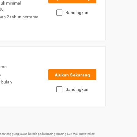
uk minimal
00
Bandingkan
nan 2 tahun pertama
uran
a
Ajukan Sekarang
2 bulan
Bandingkan
an tanggung jawab berada pada masing-masing LJK atau mitra terkait.