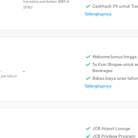
transaksi pembelian BBM di
Cashhack 3% untuk Tra
SPBU
Selengkapnya
Welcome bonus hingga 
5x Koin Shopee untuk s
,
-
Beverages
 per tahun
Bebas biaya iuran tahu
Selengkapnya
JCB Airport Lounge
JCB Privilege Program