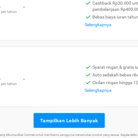
Cashback Rp30.000 unt
,
-
pembelanjaan Rp400.0
 per tahun
Bebas biaya iuran tahu
Selengkapnya
Syarat ringan & gratis i
Auto sedekah bebas rib
,
-
Cicilan ringan hingga 1
 per tahun
Selengkapnya
Tampilkan Lebih Banyak
 yang dikumpulkan Cermati untuk membantu pengguna menemukan produk yang sesuai. Segala risiko d