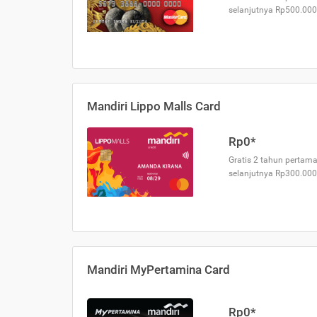
selanjutnya Rp500.000
Mandiri Lippo Malls Card
Rp0*
Gratis 2 tahun pertama
selanjutnya Rp300.000
Mandiri MyPertamina Card
Rp0*