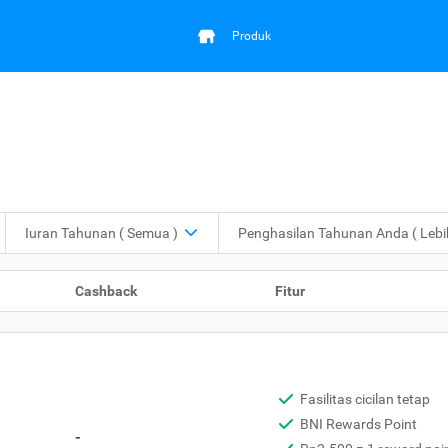
Produk
Iuran Tahunan
( Semua )
Penghasilan Tahunan Anda
( Leb
Cashback
Fitur
Fasilitas cicilan tetap
BNI Rewards Point
-