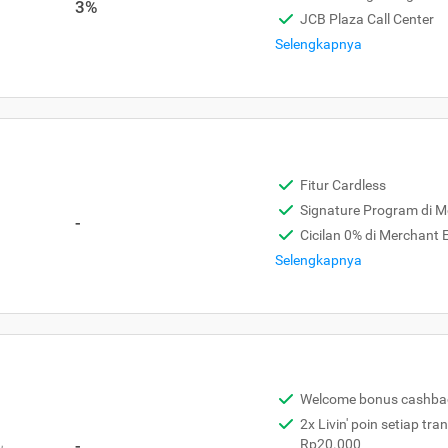
3%
JCB Plaza Call Center
Selengkapnya
Fitur Cardless
Signature Program di 
-
Cicilan 0% di Merchant
Selengkapnya
Welcome bonus cashba
2x Livin' poin setiap tra
,
-
Rp20.000