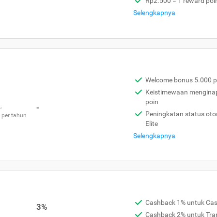
Rp2.500 = 1 reward poi
Selengkapnya
Welcome bonus 5.000 p
Keistimewaan menginap 
poin
,
-
Peningkatan status otom
 per tahun
Elite
Selengkapnya
Cashback 1% untuk Ca
3%
Cashback 2% untuk Tra