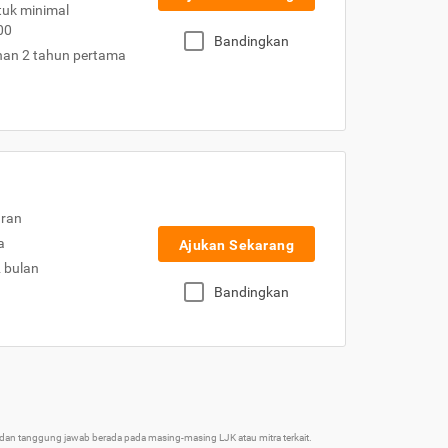
uk minimal
00
Bandingkan
nan 2 tahun pertama
uran
a
Ajukan Sekarang
2 bulan
Bandingkan
an tanggung jawab berada pada masing-masing LJK atau mitra terkait.