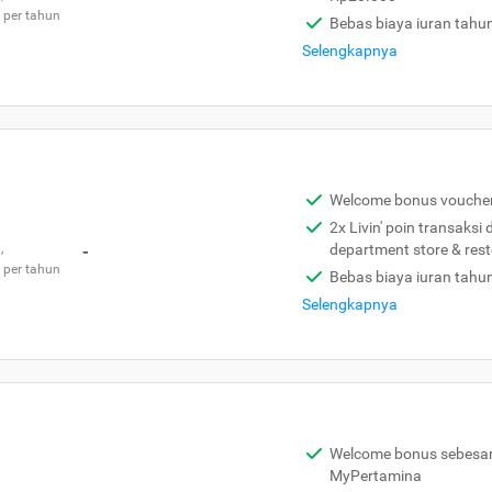
 per tahun
Bebas biaya iuran tahu
Selengkapnya
Welcome bonus vouche
2x Livin' poin transaksi
,
-
department store & res
 per tahun
Bebas biaya iuran tahu
Selengkapnya
Welcome bonus sebesar 
MyPertamina