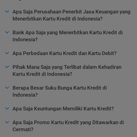
Apa Saja Perusahaan Penerbit Jasa Keuangan yang
Menerbitkan Kartu Kredit di Indonesia?
Bank Apa Saja yang Menerbitkan Kartu Kredit di
Indonesia?
Apa Perbedaan Kartu Kredit dan Kartu Debit?
Pihak Mana Saja yang Terlibat dalam Kehadiran
Kartu Kredit di Indonesia?
Berapa Besar Suku Bunga Kartu Kredit di
Indonesia?
Apa Saja Keuntungan Memiliki Kartu Kredit?
Apa Saja Promo Kartu Kredit yang Ditawarkan di
Cermati?