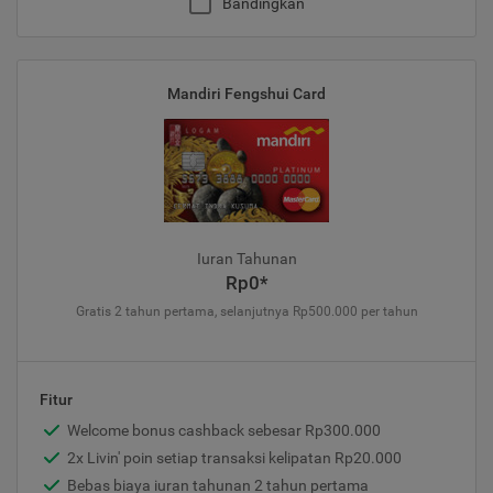
Bandingkan
Mandiri Fengshui Card
Iuran Tahunan
Rp0*
Gratis 2 tahun pertama, selanjutnya Rp500.000 per tahun
Fitur
Welcome bonus cashback sebesar Rp300.000
2x Livin' poin setiap transaksi kelipatan Rp20.000
Bebas biaya iuran tahunan 2 tahun pertama