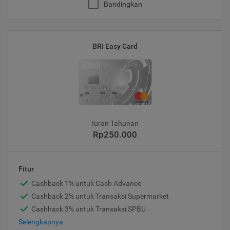
Bandingkan
BRI Easy Card
Iuran Tahunan
Rp250.000
Fitur
Cashback 1% untuk Cash Advance
Cashback 2% untuk Transaksi Supermarket
Cashhack 3% untuk Transaksi SPBU
Selengkapnya