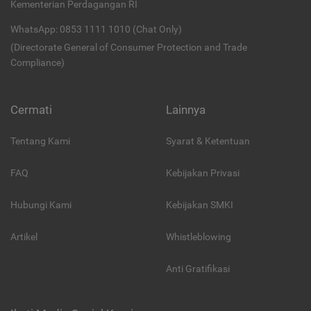
Kementerian Perdagangan RI
WhatsApp: 0853 1111 1010 (Chat Only)
(Directorate General of Consumer Protection and Trade
Compliance)
Cermati
Lainnya
Tentang Kami
Syarat & Ketentuan
FAQ
Kebijakan Privasi
Hubungi Kami
Kebijakan SMKI
Artikel
Whistleblowing
Anti Gratifikasi