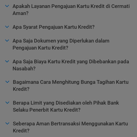
Apakah Layanan Pengajuan Kartu Kredit di Cermati
Aman?
Apa Syarat Pengajuan Kartu Kredit?
Apa Saja Dokumen yang Diperlukan dalam
Pengajuan Kartu Kredit?
Apa Saja Biaya Kartu Kredit yang Dibebankan pada
Nasabah?
Bagaimana Cara Menghitung Bunga Tagihan Kartu
Kredit?
Berapa Limit yang Disediakan oleh Pihak Bank
Selaku Penerbit Kartu Kredit?
Seberapa Aman Bertransaksi Menggunakan Kartu
Kredit?