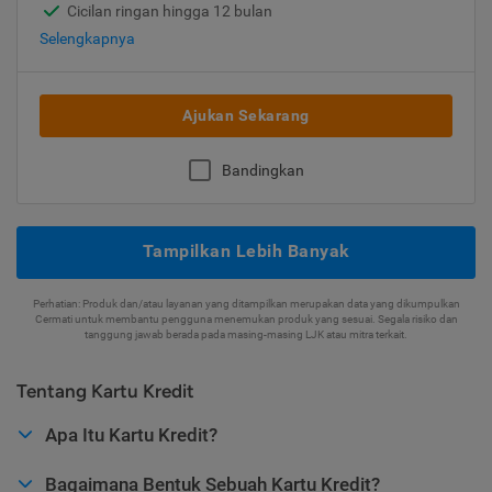
Cicilan ringan hingga 12 bulan
Selengkapnya
Ajukan Sekarang
Bandingkan
Tampilkan Lebih Banyak
Perhatian: Produk dan/atau layanan yang ditampilkan merupakan data yang dikumpulkan
Cermati untuk membantu pengguna menemukan produk yang sesuai. Segala risiko dan
tanggung jawab berada pada masing-masing LJK atau mitra terkait.
Tentang Kartu Kredit
Apa Itu Kartu Kredit?
Bagaimana Bentuk Sebuah Kartu Kredit?