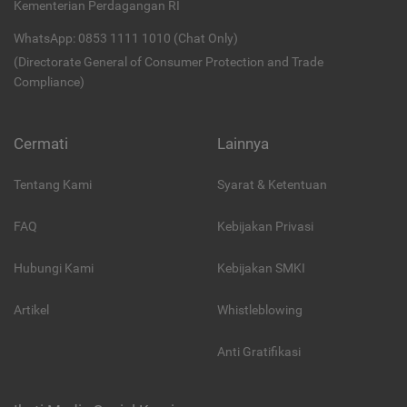
Kementerian Perdagangan RI
WhatsApp: 0853 1111 1010 (Chat Only)
(Directorate General of Consumer Protection and Trade
Compliance)
Cermati
Lainnya
Tentang Kami
Syarat & Ketentuan
FAQ
Kebijakan Privasi
Hubungi Kami
Kebijakan SMKI
Artikel
Whistleblowing
Anti Gratifikasi