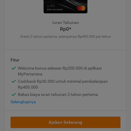
Iuran Tahunan
Rp0*
Gratis 2 tahun pertama, selanjutnya Rp400.000 per tahun
Fitur
Welcome bonus sebesar Rp200.000 di aplikasi
MyPertamina
Cashback Rp30.000 untuk minimal pembelanjaan
Rp400.000
Bebas biaya iuran tahunan 2 tahun pertama
Selengkapnya
Ajukan Sekarang