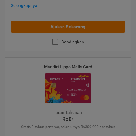
Selengkapnya
Ajukan Sekarang
Bandingkan
Mandiri Lippo Malls Card
Iuran Tahunan
Rp0*
Gratis 2 tahun pertama, selanjutnya Rp300.000 per tahun