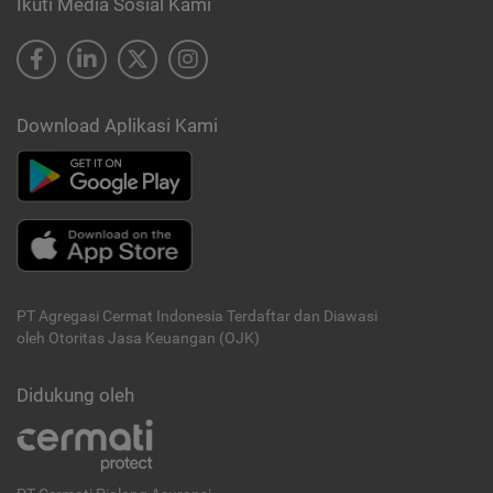
Ikuti Media Sosial Kami
Download Aplikasi Kami
PT Agregasi Cermat Indonesia
Terdaftar dan Diawasi
oleh Otoritas Jasa Keuangan (OJK)
Didukung oleh