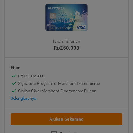
Iuran Tahunan
Rp250.000
Fitur
Fitur Cardless
Signature Program di Merchant E-commerce
Cicilan 0% di Merchant E-commerce Pilihan
Selengkapnya
Ajukan Sekarang