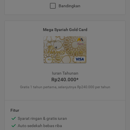
Bandingkan
Mega Syariah Gold Card
Iuran Tahunan
Rp240.000*
Gratis 1 tahun pertama, selanjutnya Rp240.000 per tahun
Fitur
Syarat ringan & gratis iuran
Auto sedekah bebas riba