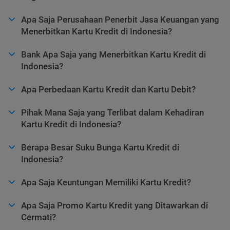
Apa Saja Perusahaan Penerbit Jasa Keuangan yang
Menerbitkan Kartu Kredit di Indonesia?
Bank Apa Saja yang Menerbitkan Kartu Kredit di
Indonesia?
Apa Perbedaan Kartu Kredit dan Kartu Debit?
Pihak Mana Saja yang Terlibat dalam Kehadiran
Kartu Kredit di Indonesia?
Berapa Besar Suku Bunga Kartu Kredit di
Indonesia?
Apa Saja Keuntungan Memiliki Kartu Kredit?
Apa Saja Promo Kartu Kredit yang Ditawarkan di
Cermati?