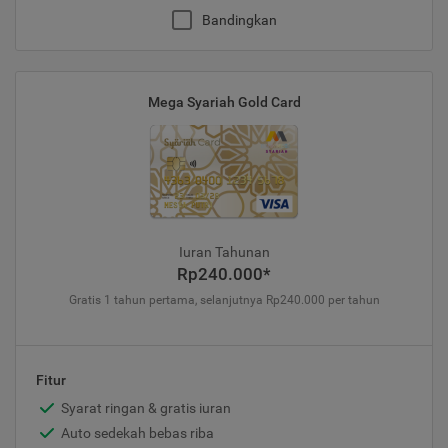
Bandingkan
Mega Syariah Gold Card
Iuran Tahunan
Rp240.000*
Gratis 1 tahun pertama, selanjutnya Rp240.000 per tahun
Fitur
Syarat ringan & gratis iuran
Auto sedekah bebas riba