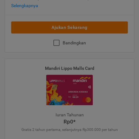
Selengkapnya
Ajukan Sekarang
Bandingkan
Mandiri Lippo Malls Card
Iuran Tahunan
Rp0*
Gratis 2 tahun pertama, selanjutnya Rp300.000 per tahun