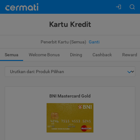
Kartu Kredit
Penerbit Kartu (Semua)
Ganti
Semua
Welcome Bonus
Dining
Cashback
Reward
BNI Mastercard Gold