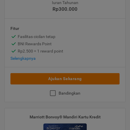
Iuran Tahunan
Rp300.000
Fitur
Fasilitas cicilan tetap
BNI Rewards Point
Rp2.500 = 1 reward point
Selengkapnya
Ajukan Sekarang
Bandingkan
Marriott Bonvoy® Mandiri Kartu Kredit