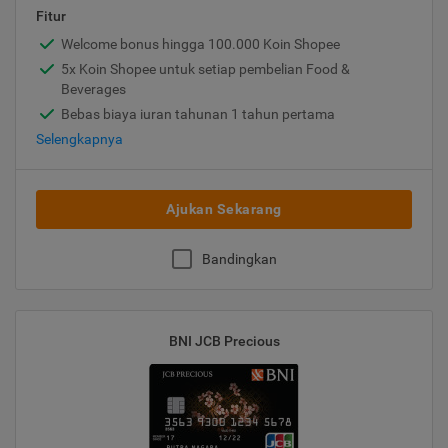
Fitur
Welcome bonus hingga 100.000 Koin Shopee
5x Koin Shopee untuk setiap pembelian Food &
Beverages
Bebas biaya iuran tahunan 1 tahun pertama
Selengkapnya
Ajukan Sekarang
Bandingkan
BNI JCB Precious