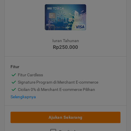
Iuran Tahunan
Rp250.000
Fitur
Fitur Cardless
Signature Program di Merchant E-commerce
Cicilan 0% di Merchant E-commerce Pilihan
Selengkapnya
Ajukan Sekarang