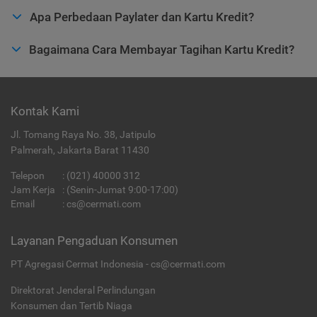
Apa Perbedaan Paylater dan Kartu Kredit?
Bagaimana Cara Membayar Tagihan Kartu Kredit?
Kontak Kami
Jl. Tomang Raya No. 38, Jatipulo
Palmerah, Jakarta Barat 11430
Telepon
:
(021) 40000 312
Jam Kerja
: (Senin-Jumat 9:00-17:00)
Email
:
cs@cermati.com
Layanan Pengaduan Konsumen
PT Agregasi Cermat Indonesia - cs@cermati.com
Direktorat Jenderal Perlindungan
Konsumen dan Tertib Niaga