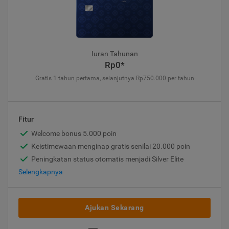
Iuran Tahunan
Rp0*
Gratis 1 tahun pertama, selanjutnya Rp750.000 per tahun
Fitur
Welcome bonus 5.000 poin
Keistimewaan menginap gratis senilai 20.000 poin
Peningkatan status otomatis menjadi Silver Elite
Selengkapnya
Ajukan Sekarang