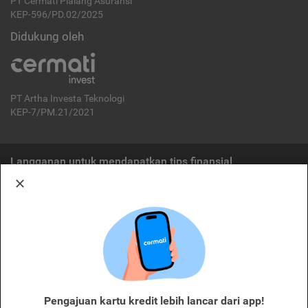
PT Cermati Pialang Asuransi
KEP-596/PD.02/2025
Didukung oleh
PT Artha Investa Teknologi
KEP-7/PM.21/2021
Langganan untuk mendapatkan tips finansial
Berlangganan
Disclaimer:
Cermati merupakan penyelenggara agregasi jasa keuangan yang terdaftar di
OJK. Oleh karena itu, produk dan/atau layanan jasa keuangan yang
ditawarkan bukan merupakan produk dan/atau layanan jasa keuangan yang
diterbitkan oleh Cermati dan Cermati tidak bertanggung jawab atas tuntutan
dan risiko terkait produk dan/atau layanan LJK dan/atau pihak yang
Pengajuan kartu kredit lebih lancar dari app!
melakukan kegiatan di sektor jasa keuangan.