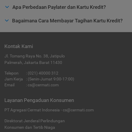
Apa Perbedaan Paylater dan Kartu Kredit?
Bagaimana Cara Membayar Tagihan Kartu Kredit?
Kontak Kami
Jl. Tomang Raya No. 38, Jatipulo
Palmerah, Jakarta Barat 11430
Telepon
:
(021) 40000 312
Jam Kerja
: (Senin-Jumat 9:00-17:00)
Email
:
cs@cermati.com
Layanan Pengaduan Konsumen
PT Agregasi Cermat Indonesia - cs@cermati.com
Direktorat Jenderal Perlindungan
Konsumen dan Tertib Niaga