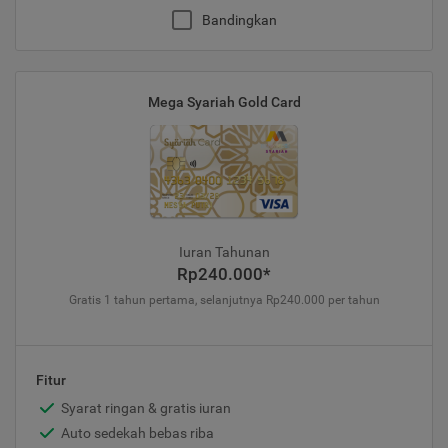
Bandingkan
Mega Syariah Gold Card
Iuran Tahunan
Rp240.000*
Gratis 1 tahun pertama, selanjutnya Rp240.000 per tahun
Fitur
Syarat ringan & gratis iuran
Auto sedekah bebas riba