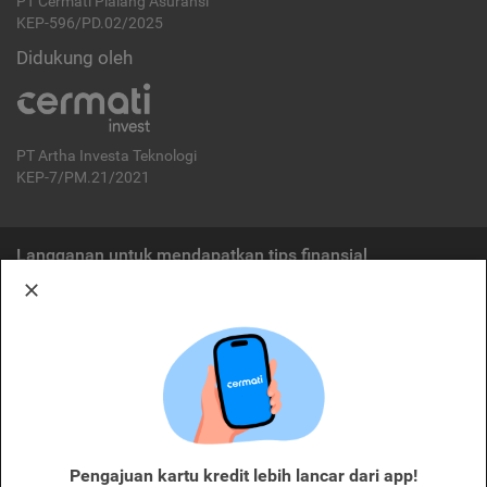
PT Cermati Pialang Asuransi
KEP-596/PD.02/2025
Didukung oleh
PT Artha Investa Teknologi
KEP-7/PM.21/2021
Langganan untuk mendapatkan tips finansial
Berlangganan
Disclaimer:
Cermati merupakan penyelenggara agregasi jasa keuangan yang terdaftar di
OJK. Oleh karena itu, produk dan/atau layanan jasa keuangan yang
ditawarkan bukan merupakan produk dan/atau layanan jasa keuangan yang
diterbitkan oleh Cermati dan Cermati tidak bertanggung jawab atas tuntutan
dan risiko terkait produk dan/atau layanan LJK dan/atau pihak yang
Pengajuan kartu kredit lebih lancar dari app!
melakukan kegiatan di sektor jasa keuangan.