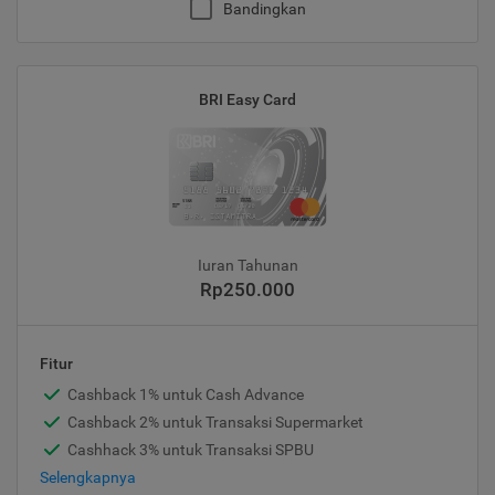
Bandingkan
BRI Easy Card
Iuran Tahunan
Rp250.000
Fitur
Cashback 1% untuk Cash Advance
Cashback 2% untuk Transaksi Supermarket
Cashhack 3% untuk Transaksi SPBU
Selengkapnya