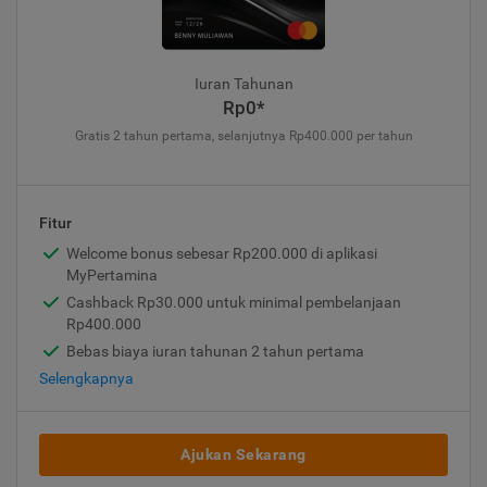
Iuran Tahunan
Rp0*
Gratis 2 tahun pertama, selanjutnya Rp400.000 per tahun
Fitur
Welcome bonus sebesar Rp200.000 di aplikasi
MyPertamina
Cashback Rp30.000 untuk minimal pembelanjaan
Rp400.000
Bebas biaya iuran tahunan 2 tahun pertama
Selengkapnya
Ajukan Sekarang