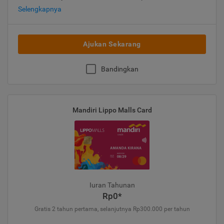
Selengkapnya
Ajukan Sekarang
Bandingkan
Mandiri Lippo Malls Card
Iuran Tahunan
Rp0*
Gratis 2 tahun pertama, selanjutnya Rp300.000 per tahun