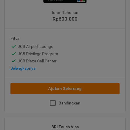
Iuran Tahunan
Rp600.000
Fitur
JCB Airport Lounge
JCB Privilege Program
JCB Plaza Call Center
Selengkapnya
Ajukan Sekarang
Bandingkan
BRI Touch Visa