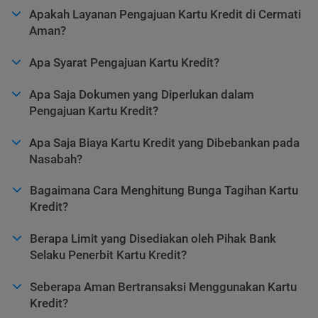
Apakah Layanan Pengajuan Kartu Kredit di Cermati
Aman?
Apa Syarat Pengajuan Kartu Kredit?
Apa Saja Dokumen yang Diperlukan dalam
Pengajuan Kartu Kredit?
Apa Saja Biaya Kartu Kredit yang Dibebankan pada
Nasabah?
Bagaimana Cara Menghitung Bunga Tagihan Kartu
Kredit?
Berapa Limit yang Disediakan oleh Pihak Bank
Selaku Penerbit Kartu Kredit?
Seberapa Aman Bertransaksi Menggunakan Kartu
Kredit?