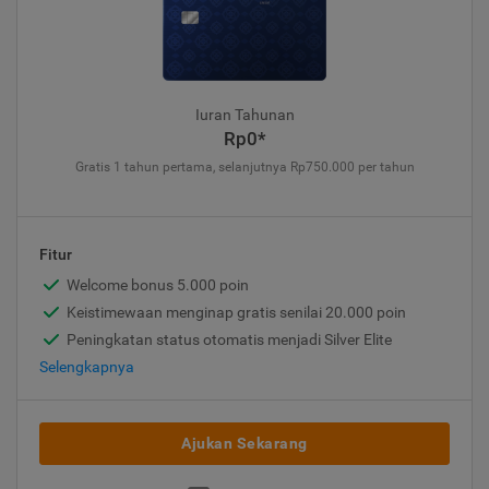
Iuran Tahunan
Rp0*
Gratis 1 tahun pertama, selanjutnya Rp750.000 per tahun
Fitur
Welcome bonus 5.000 poin
Keistimewaan menginap gratis senilai 20.000 poin
Peningkatan status otomatis menjadi Silver Elite
Selengkapnya
Ajukan Sekarang