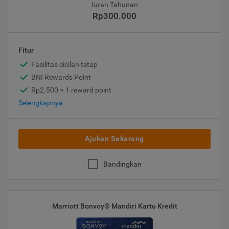
Iuran Tahunan
Rp300.000
Fitur
Fasilitas cicilan tetap
BNI Rewards Point
Rp2.500 = 1 reward point
Selengkapnya
Ajukan Sekarang
Bandingkan
Marriott Bonvoy® Mandiri Kartu Kredit