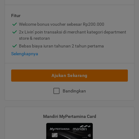
Fitur
Welcome bonus voucher sebesar Rp200.000
2x Livin' poin transaksi di merchant kategori department
store & restoran
Bebas biaya iuran tahunan 2 tahun pertama
Selengkapnya
Ajukan Sekarang
Bandingkan
Mandiri MyPertamina Card