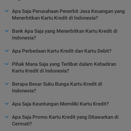
Apa Saja Perusahaan Penerbit Jasa Keuangan yang
Menerbitkan Kartu Kredit di Indonesia?
Bank Apa Saja yang Menerbitkan Kartu Kredit di
Indonesia?
Apa Perbedaan Kartu Kredit dan Kartu Debit?
Pihak Mana Saja yang Terlibat dalam Kehadiran
Kartu Kredit di Indonesia?
Berapa Besar Suku Bunga Kartu Kredit di
Indonesia?
Apa Saja Keuntungan Memiliki Kartu Kredit?
Apa Saja Promo Kartu Kredit yang Ditawarkan di
Cermati?