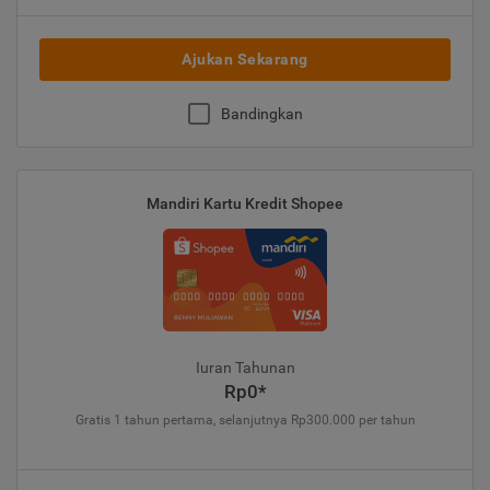
Ajukan Sekarang
Bandingkan
Mandiri Kartu Kredit Shopee
Iuran Tahunan
Rp0*
Gratis 1 tahun pertama, selanjutnya Rp300.000 per tahun