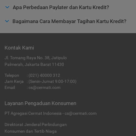
Apa Perbedaan Paylater dan Kartu Kredit?
Bagaimana Cara Membayar Tagihan Kartu Kredit?
Kontak Kami
Jl. Tomang Raya No. 38, Jatipulo
Palmerah, Jakarta Barat 11430
Telepon
:
(021) 40000 312
Jam Kerja
: (Senin-Jumat 9:00-17:00)
Email
:
cs@cermati.com
Layanan Pengaduan Konsumen
PT Agregasi Cermat Indonesia - cs@cermati.com
Direktorat Jenderal Perlindungan
Konsumen dan Tertib Niaga