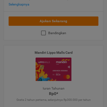
Selengkapnya
Ajukan Sekarang
Bandingkan
Mandiri Lippo Malls Card
Iuran Tahunan
Rp0*
Gratis 2 tahun pertama, selanjutnya Rp300.000 per tahun