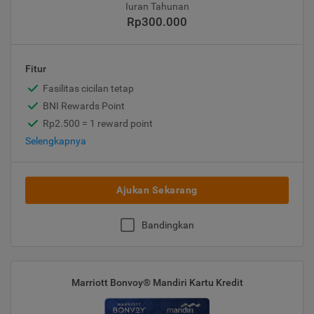
Iuran Tahunan
Rp300.000
Fitur
Fasilitas cicilan tetap
BNI Rewards Point
Rp2.500 = 1 reward point
Selengkapnya
Ajukan Sekarang
Bandingkan
Marriott Bonvoy® Mandiri Kartu Kredit