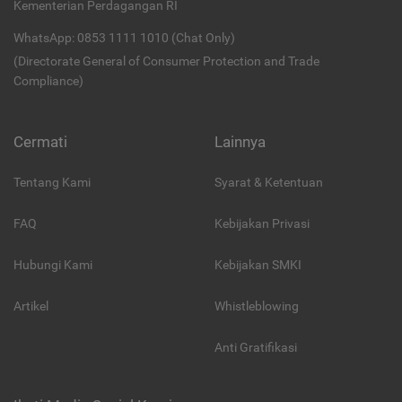
Kementerian Perdagangan RI
WhatsApp: 0853 1111 1010 (Chat Only)
(Directorate General of Consumer Protection and Trade
Compliance)
Cermati
Lainnya
Tentang Kami
Syarat & Ketentuan
FAQ
Kebijakan Privasi
Hubungi Kami
Kebijakan SMKI
Artikel
Whistleblowing
Anti Gratifikasi