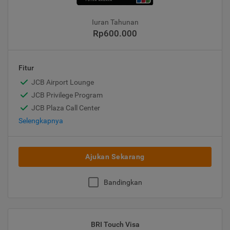
Iuran Tahunan
Rp600.000
Fitur
JCB Airport Lounge
JCB Privilege Program
JCB Plaza Call Center
Selengkapnya
Ajukan Sekarang
Bandingkan
BRI Touch Visa