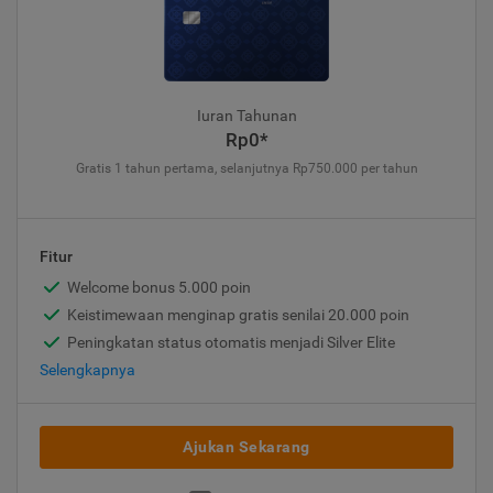
Iuran Tahunan
Rp0*
Gratis 1 tahun pertama, selanjutnya Rp750.000 per tahun
Fitur
Welcome bonus 5.000 poin
Keistimewaan menginap gratis senilai 20.000 poin
Peningkatan status otomatis menjadi Silver Elite
Selengkapnya
Ajukan Sekarang