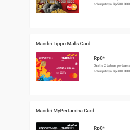
selanjutnya Rp500.000
Mandiri Lippo Malls Card
Rp0*
Gratis 2 tahun pertama
selanjutnya Rp300.000
Mandiri MyPertamina Card
Rp0*