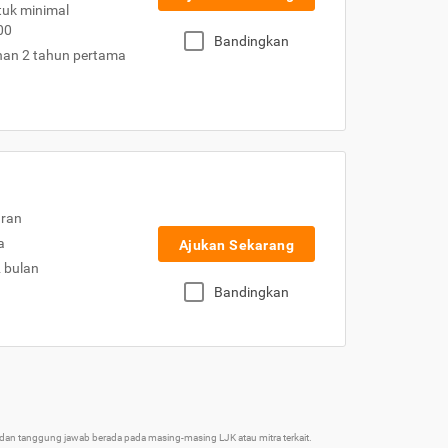
uk minimal
00
Bandingkan
nan 2 tahun pertama
uran
a
Ajukan Sekarang
2 bulan
Bandingkan
an tanggung jawab berada pada masing-masing LJK atau mitra terkait.