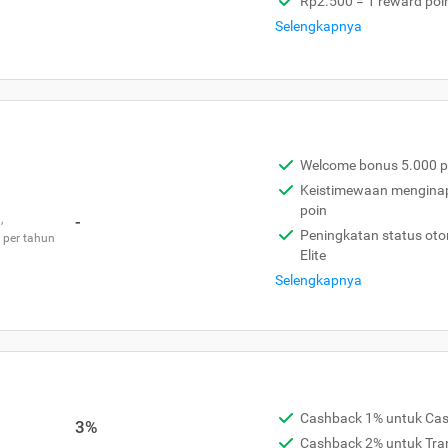
Rp2.500 = 1 reward poi
Selengkapnya
Welcome bonus 5.000 p
Keistimewaan menginap 
poin
,
-
Peningkatan status otom
 per tahun
Elite
Selengkapnya
Cashback 1% untuk Ca
3%
Cashback 2% untuk Tra