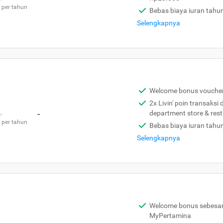
 per tahun
Bebas biaya iuran tahu
Selengkapnya
Welcome bonus vouche
2x Livin' poin transaksi
,
-
department store & res
 per tahun
Bebas biaya iuran tahu
Selengkapnya
Welcome bonus sebesar 
MyPertamina