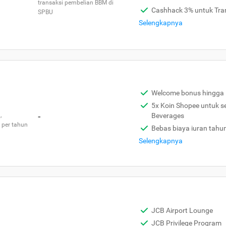
transaksi pembelian BBM di
Cashhack 3% untuk Tra
SPBU
Selengkapnya
Welcome bonus hingga 
5x Koin Shopee untuk s
,
-
Beverages
 per tahun
Bebas biaya iuran tahu
Selengkapnya
JCB Airport Lounge
JCB Privilege Program