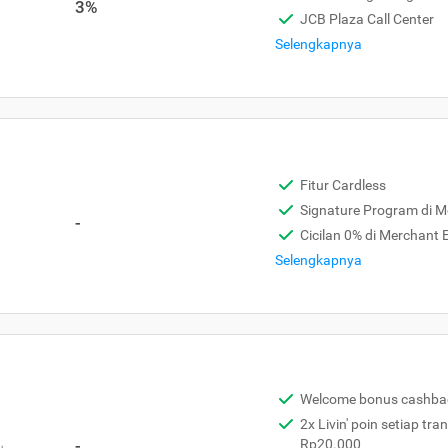
3%
JCB Plaza Call Center
Selengkapnya
Fitur Cardless
Signature Program di 
-
Cicilan 0% di Merchant
Selengkapnya
Welcome bonus cashba
2x Livin' poin setiap tra
,
-
Rp20.000