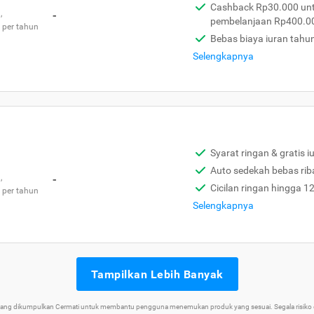
Cashback Rp30.000 unt
,
-
pembelanjaan Rp400.0
 per tahun
Bebas biaya iuran tahu
Selengkapnya
Syarat ringan & gratis i
Auto sedekah bebas rib
,
-
Cicilan ringan hingga 1
 per tahun
Selengkapnya
Tampilkan Lebih Banyak
 yang dikumpulkan Cermati untuk membantu pengguna menemukan produk yang sesuai. Segala risiko d