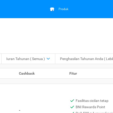
Produk
Iuran Tahunan
( Semua )
Penghasilan Tahunan Anda
( Leb
Cashback
Fitur
Fasilitas cicilan tetap
BNI Rewards Point
-