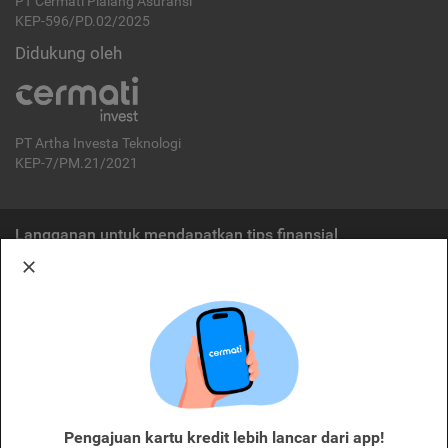
PT Cermati Pialang Asuransi
KEP-596/PD.02/2025
Didukung oleh
PT Artha Investa Teknologi
KEP-7/PM.21/2021
Langganan untuk mendapatkan tips finansial
Berlangganan
Disclaimer:
Cermati merupakan penyelenggara agregasi jasa keuangan yang terdaftar di
OJK. Oleh karena itu, produk dan/atau layanan jasa keuangan yang
ditawarkan bukan merupakan produk dan/atau layanan jasa keuangan yang
diterbitkan oleh Cermati dan Cermati tidak bertanggung jawab atas tuntutan
dan risiko terkait produk dan/atau layanan LJK dan/atau pihak yang
Pengajuan kartu kredit lebih lancar dari app!
melakukan kegiatan di sektor jasa keuangan.