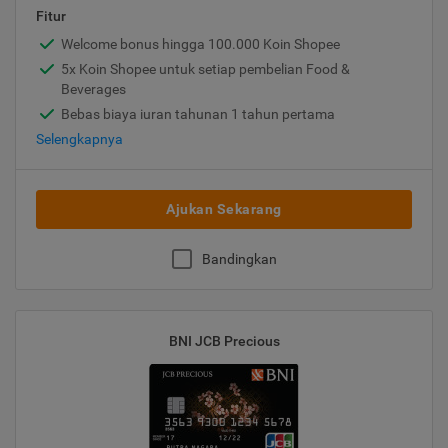
Fitur
Welcome bonus hingga 100.000 Koin Shopee
5x Koin Shopee untuk setiap pembelian Food &
Beverages
Bebas biaya iuran tahunan 1 tahun pertama
Selengkapnya
Ajukan Sekarang
Bandingkan
BNI JCB Precious