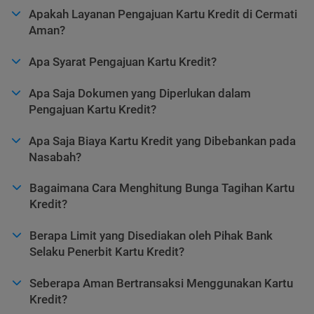
Apakah Layanan Pengajuan Kartu Kredit di Cermati
Aman?
Apa Syarat Pengajuan Kartu Kredit?
Apa Saja Dokumen yang Diperlukan dalam
Pengajuan Kartu Kredit?
Apa Saja Biaya Kartu Kredit yang Dibebankan pada
Nasabah?
Bagaimana Cara Menghitung Bunga Tagihan Kartu
Kredit?
Berapa Limit yang Disediakan oleh Pihak Bank
Selaku Penerbit Kartu Kredit?
Seberapa Aman Bertransaksi Menggunakan Kartu
Kredit?