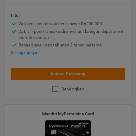
Fitur
Welcome bonus voucher sebesar Rp200.000
2x Livin' poin transaksi di merchant kategori department
store & restoran
Bebas biaya iuran tahunan 2 tahun pertama
Selengkapnya
Ajukan Sekarang
Bandingkan
Mandiri MyPertamina Card