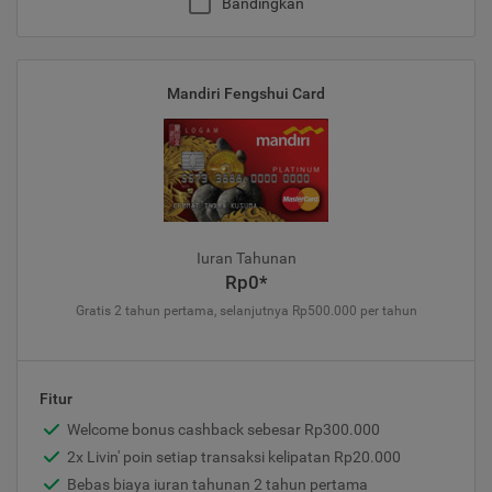
Bandingkan
Mandiri Fengshui Card
Iuran Tahunan
Rp0*
Gratis 2 tahun pertama, selanjutnya Rp500.000 per tahun
Fitur
Welcome bonus cashback sebesar Rp300.000
2x Livin' poin setiap transaksi kelipatan Rp20.000
Bebas biaya iuran tahunan 2 tahun pertama