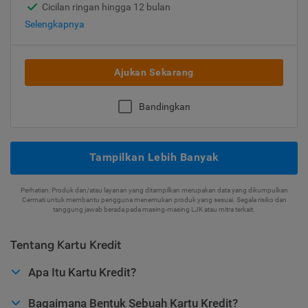
Cicilan ringan hingga 12 bulan
Selengkapnya
Ajukan Sekarang
Bandingkan
Tampilkan Lebih Banyak
Perhatian: Produk dan/atau layanan yang ditampilkan merupakan data yang dikumpulkan
Cermati untuk membantu pengguna menemukan produk yang sesuai. Segala risiko dan
tanggung jawab berada pada masing-masing LJK atau mitra terkait.
Tentang Kartu Kredit
Apa Itu Kartu Kredit?
Bagaimana Bentuk Sebuah Kartu Kredit?