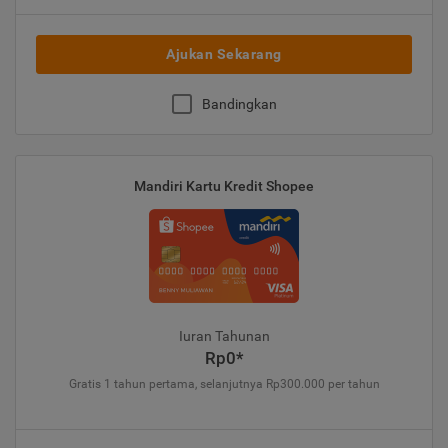
Ajukan Sekarang
Bandingkan
Mandiri Kartu Kredit Shopee
Iuran Tahunan
Rp0*
Gratis 1 tahun pertama, selanjutnya Rp300.000 per tahun