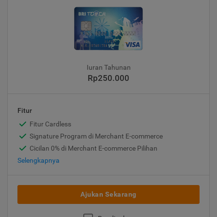
Iuran Tahunan
Rp250.000
Fitur
Fitur Cardless
Signature Program di Merchant E-commerce
Cicilan 0% di Merchant E-commerce Pilihan
Selengkapnya
Ajukan Sekarang