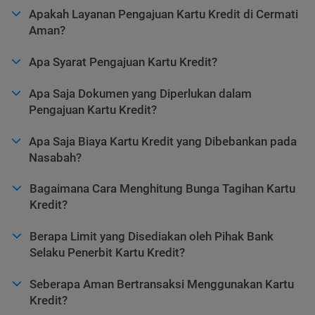
Apakah Layanan Pengajuan Kartu Kredit di Cermati
Aman?
Apa Syarat Pengajuan Kartu Kredit?
Apa Saja Dokumen yang Diperlukan dalam
Pengajuan Kartu Kredit?
Apa Saja Biaya Kartu Kredit yang Dibebankan pada
Nasabah?
Bagaimana Cara Menghitung Bunga Tagihan Kartu
Kredit?
Berapa Limit yang Disediakan oleh Pihak Bank
Selaku Penerbit Kartu Kredit?
Seberapa Aman Bertransaksi Menggunakan Kartu
Kredit?