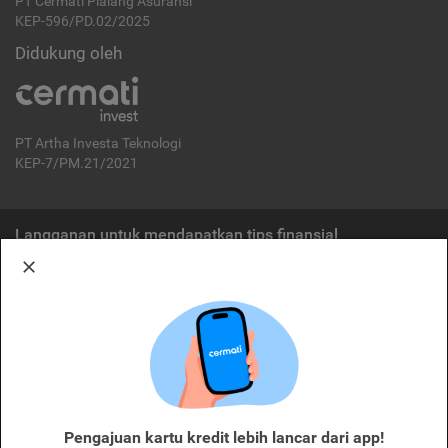
PT Cermati Pialang Asuransi
KEP-596/PD.02/2025
Didukung oleh
PT Artha Investa Teknologi
KEP-7/PM.21/2021
Langganan untuk mendapatkan tips finansial
Berlangganan
Disclaimer:
Cermati merupakan penyelenggara agregasi jasa keuangan yang terdaftar di
OJK. Oleh karena itu, produk dan/atau layanan jasa keuangan yang
ditawarkan bukan merupakan produk dan/atau layanan jasa keuangan yang
diterbitkan oleh Cermati dan Cermati tidak bertanggung jawab atas tuntutan
dan risiko terkait produk dan/atau layanan LJK dan/atau pihak yang
Pengajuan kartu kredit lebih lancar dari app!
melakukan kegiatan di sektor jasa keuangan.