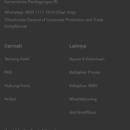
Kementerian Perdagangan RI
WhatsApp: 0853 1111 1010 (Chat Only)
(Directorate General of Consumer Protection and Trade
Compliance)
Cermati
Lainnya
Tentang Kami
Syarat & Ketentuan
FAQ
Kebijakan Privasi
Hubungi Kami
Kebijakan SMKI
Artikel
Whistleblowing
Anti Gratifikasi