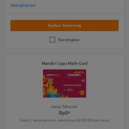
Selengkapnya
Ajukan Sekarang
Bandingkan
Mandiri Lippo Malls Card
Iuran Tahunan
Rp0*
Gratis 2 tahun pertama, selanjutnya Rp300.000 per tahun