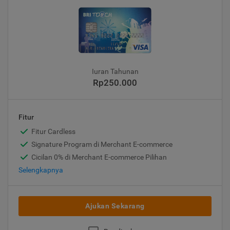
Iuran Tahunan
Rp250.000
Fitur
Fitur Cardless
Signature Program di Merchant E-commerce
Cicilan 0% di Merchant E-commerce Pilihan
Selengkapnya
Ajukan Sekarang