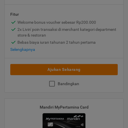
Fitur
Welcome bonus voucher sebesar Rp200.000
2x Livin' poin transaksi di merchant kategori department
store & restoran
Bebas biaya iuran tahunan 2 tahun pertama
Selengkapnya
Ajukan Sekarang
Bandingkan
Mandiri MyPertamina Card