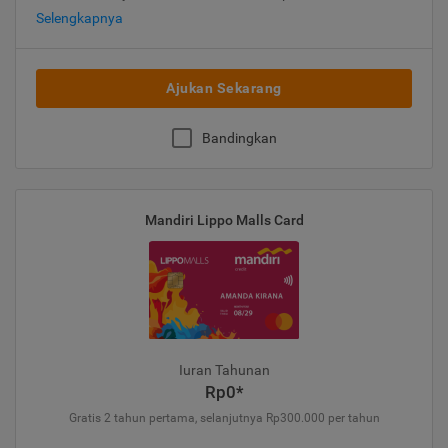
Selengkapnya
Ajukan Sekarang
Bandingkan
Mandiri Lippo Malls Card
Iuran Tahunan
Rp0*
Gratis 2 tahun pertama, selanjutnya Rp300.000 per tahun