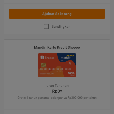
Ajukan Sekarang
Bandingkan
Mandiri Kartu Kredit Shopee
Iuran Tahunan
Rp0*
Gratis 1 tahun pertama, selanjutnya Rp300.000 per tahun