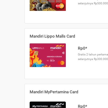
selanjutnya Rp500.000
Mandiri Lippo Malls Card
Rp0*
Gratis 2 tahun pertama
selanjutnya Rp300.000
Mandiri MyPertamina Card
Rp0*