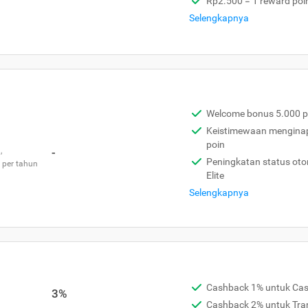
Rp2.500 = 1 reward poi
Selengkapnya
Welcome bonus 5.000 p
Keistimewaan menginap 
poin
,
-
Peningkatan status otom
 per tahun
Elite
Selengkapnya
Cashback 1% untuk Ca
3%
Cashback 2% untuk Tra