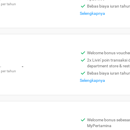
 per tahun
Bebas biaya iuran tahu
Selengkapnya
Welcome bonus vouche
2x Livin' poin transaksi
,
-
department store & res
 per tahun
Bebas biaya iuran tahu
Selengkapnya
Welcome bonus sebesar 
MyPertamina