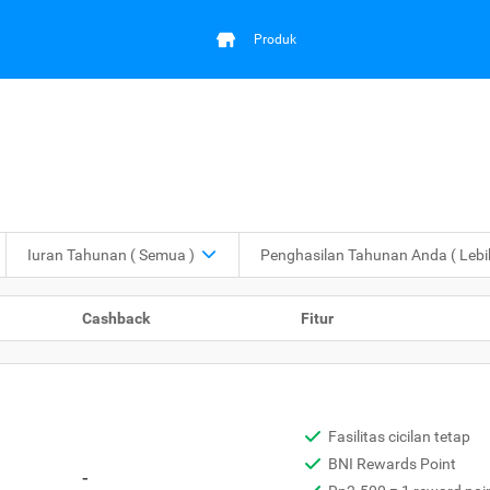
Produk
Iuran Tahunan
( Semua )
Penghasilan Tahunan Anda
( Leb
Cashback
Fitur
Fasilitas cicilan tetap
BNI Rewards Point
-