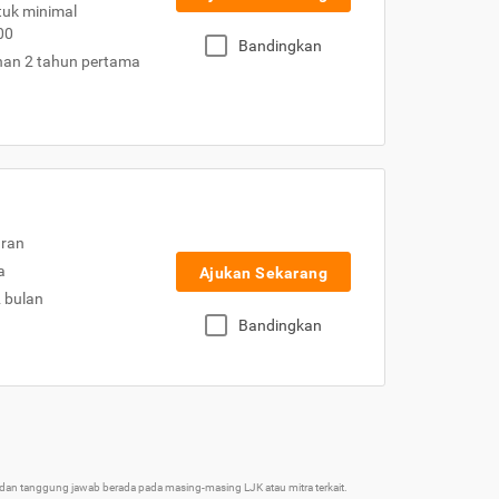
uk minimal
00
Bandingkan
nan 2 tahun pertama
uran
a
Ajukan Sekarang
2 bulan
Bandingkan
an tanggung jawab berada pada masing-masing LJK atau mitra terkait.