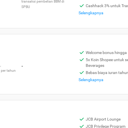
transaksi pembelian BBM di
Cashhack 3% untuk Tra
SPBU
Selengkapnya
Welcome bonus hingga 
5x Koin Shopee untuk s
,
-
Beverages
 per tahun
Bebas biaya iuran tahu
Selengkapnya
JCB Airport Lounge
JCB Privilege Program