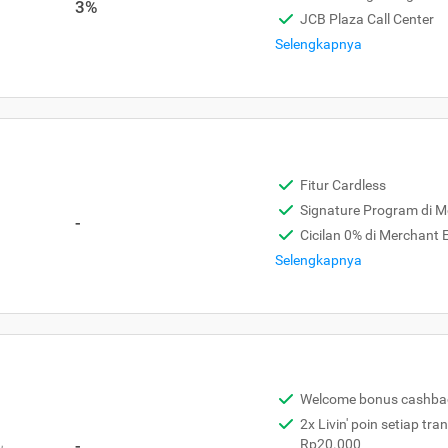
3%
JCB Plaza Call Center
Selengkapnya
Fitur Cardless
Signature Program di 
-
Cicilan 0% di Merchant
Selengkapnya
Welcome bonus cashba
2x Livin' poin setiap tra
,
-
Rp20.000