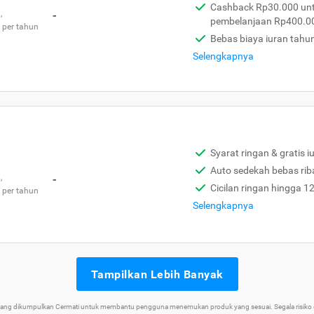
Cashback Rp30.000 unt
,
-
pembelanjaan Rp400.0
 per tahun
Bebas biaya iuran tahu
Selengkapnya
Syarat ringan & gratis i
Auto sedekah bebas rib
,
-
Cicilan ringan hingga 1
 per tahun
Selengkapnya
Tampilkan Lebih Banyak
 yang dikumpulkan Cermati untuk membantu pengguna menemukan produk yang sesuai. Segala risiko d