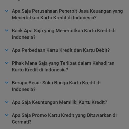
Apa Saja Perusahaan Penerbit Jasa Keuangan yang
Menerbitkan Kartu Kredit di Indonesia?
Bank Apa Saja yang Menerbitkan Kartu Kredit di
Indonesia?
Apa Perbedaan Kartu Kredit dan Kartu Debit?
Pihak Mana Saja yang Terlibat dalam Kehadiran
Kartu Kredit di Indonesia?
Berapa Besar Suku Bunga Kartu Kredit di
Indonesia?
Apa Saja Keuntungan Memiliki Kartu Kredit?
Apa Saja Promo Kartu Kredit yang Ditawarkan di
Cermati?