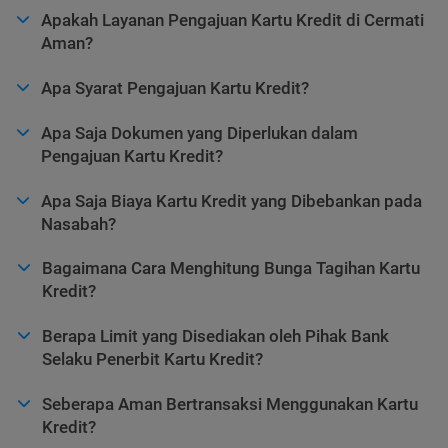
Apakah Layanan Pengajuan Kartu Kredit di Cermati
Aman?
Apa Syarat Pengajuan Kartu Kredit?
Apa Saja Dokumen yang Diperlukan dalam
Pengajuan Kartu Kredit?
Apa Saja Biaya Kartu Kredit yang Dibebankan pada
Nasabah?
Bagaimana Cara Menghitung Bunga Tagihan Kartu
Kredit?
Berapa Limit yang Disediakan oleh Pihak Bank
Selaku Penerbit Kartu Kredit?
Seberapa Aman Bertransaksi Menggunakan Kartu
Kredit?