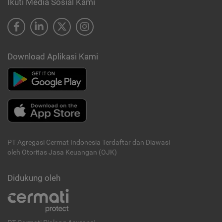
Ikuti Media Sosial Kami
Download Aplikasi Kami
PT Agregasi Cermat Indonesia
Terdaftar dan Diawasi
oleh Otoritas Jasa Keuangan (OJK)
Didukung oleh