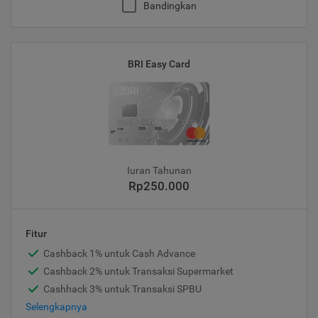
Bandingkan
BRI Easy Card
Iuran Tahunan
Rp250.000
Fitur
Cashback 1% untuk Cash Advance
Cashback 2% untuk Transaksi Supermarket
Cashhack 3% untuk Transaksi SPBU
Selengkapnya