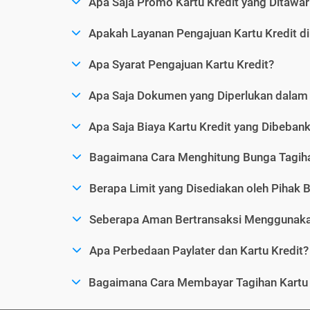
Apa Saja Promo Kartu Kredit yang Ditawar
Apakah Layanan Pengajuan Kartu Kredit d
Apa Syarat Pengajuan Kartu Kredit?
Apa Saja Dokumen yang Diperlukan dalam 
Apa Saja Biaya Kartu Kredit yang Dibeba
Bagaimana Cara Menghitung Bunga Tagiha
Berapa Limit yang Disediakan oleh Pihak B
Seberapa Aman Bertransaksi Menggunakan
Apa Perbedaan Paylater dan Kartu Kredit?
Bagaimana Cara Membayar Tagihan Kartu 