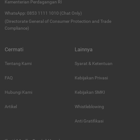
Kementerian Perdagangan RI
WhatsApp: 0853 1111 1010 (Chat Only)
(Directorate General of Consumer Protection and Trade
Compliance)
Cermati
Lainnya
Tentang Kami
Syarat & Ketentuan
FAQ
Kebijakan Privasi
Hubungi Kami
Kebijakan SMKI
Artikel
Whistleblowing
Anti Gratifikasi