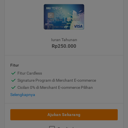
Iuran Tahunan
Rp250.000
Fitur
Fitur Cardless
Signature Program di Merchant E-commerce
Cicilan 0% di Merchant E-commerce Pilihan
Selengkapnya
Ajukan Sekarang