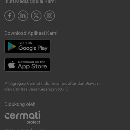
Ikuti Media Sosial Kami
Download Aplikasi Kami
PT Agregasi Cermat Indonesia
Terdaftar dan Diawasi
oleh Otoritas Jasa Keuangan (OJK)
Didukung oleh