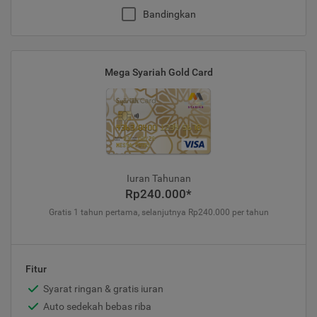
Bandingkan
Mega Syariah Gold Card
Iuran Tahunan
Rp240.000*
Gratis 1 tahun pertama, selanjutnya Rp240.000 per tahun
Fitur
Syarat ringan & gratis iuran
Auto sedekah bebas riba