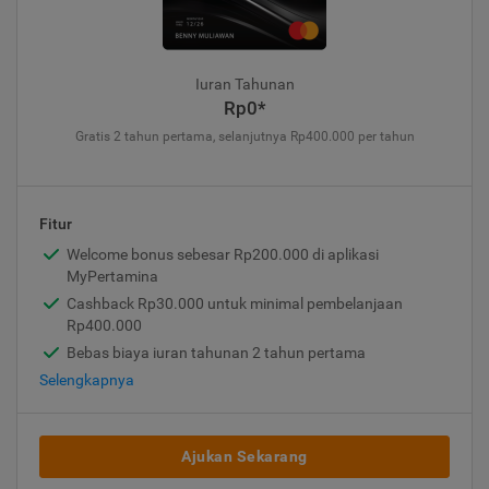
Iuran Tahunan
Rp0*
Gratis 2 tahun pertama, selanjutnya Rp400.000 per tahun
Fitur
Welcome bonus sebesar Rp200.000 di aplikasi
MyPertamina
Cashback Rp30.000 untuk minimal pembelanjaan
Rp400.000
Bebas biaya iuran tahunan 2 tahun pertama
Selengkapnya
Ajukan Sekarang