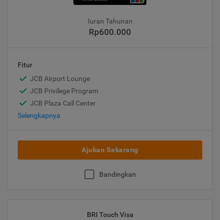
Iuran Tahunan
Rp600.000
Fitur
JCB Airport Lounge
JCB Privilege Program
JCB Plaza Call Center
Selengkapnya
Ajukan Sekarang
Bandingkan
BRI Touch Visa