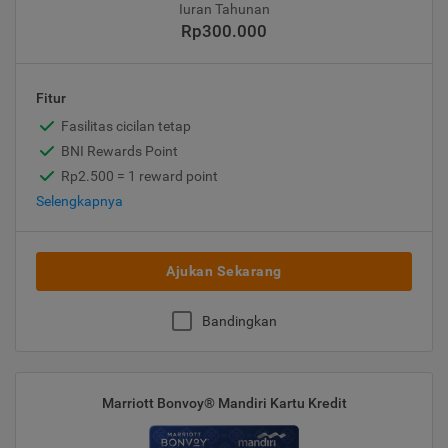
Iuran Tahunan
Rp300.000
Fitur
Fasilitas cicilan tetap
BNI Rewards Point
Rp2.500 = 1 reward point
Selengkapnya
Ajukan Sekarang
Bandingkan
Marriott Bonvoy® Mandiri Kartu Kredit