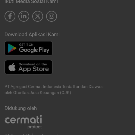
Ikuti Media Sosial Kami
Download Aplikasi Kami
PT Agregasi Cermat Indonesia
Terdaftar dan Diawasi
oleh Otoritas Jasa Keuangan (OJK)
Didukung oleh