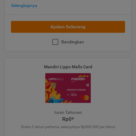
Selengkapnya
Ajukan Sekarang
Bandingkan
Mandiri Lippo Malls Card
Iuran Tahunan
Rp0*
Gratis 2 tahun pertama, selanjutnya Rp300.000 per tahun