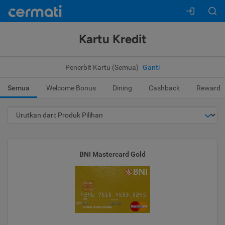
Kartu Kredit
Penerbit Kartu (Semua)
Ganti
Semua
Welcome Bonus
Dining
Cashback
Reward
BNI Mastercard Gold