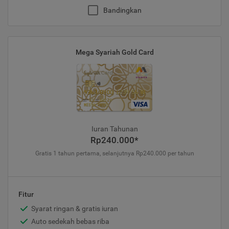
Bandingkan
Mega Syariah Gold Card
Iuran Tahunan
Rp240.000*
Gratis 1 tahun pertama, selanjutnya Rp240.000 per tahun
Fitur
Syarat ringan & gratis iuran
Auto sedekah bebas riba