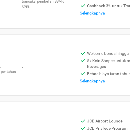
transaksi pembelian BBM di
Cashhack 3% untuk Tra
SPBU
Selengkapnya
Welcome bonus hingga 
5x Koin Shopee untuk s
,
-
Beverages
 per tahun
Bebas biaya iuran tahu
Selengkapnya
JCB Airport Lounge
JCB Privilege Program