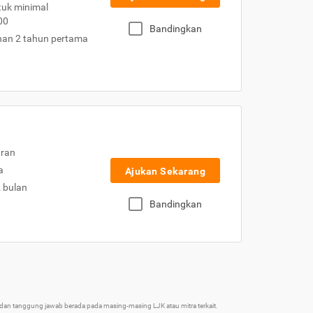
uk minimal
00
Bandingkan
nan 2 tahun pertama
uran
a
Ajukan Sekarang
2 bulan
Bandingkan
an tanggung jawab berada pada masing-masing LJK atau mitra terkait.