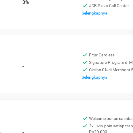
3%
JCB Plaza Call Center
Selengkapnya
Fitur Cardless
Signature Program di 
-
Cicilan 0% di Merchant
Selengkapnya
Welcome bonus cashba
2x Livin' poin setiap tra
,
-
Rp20.000