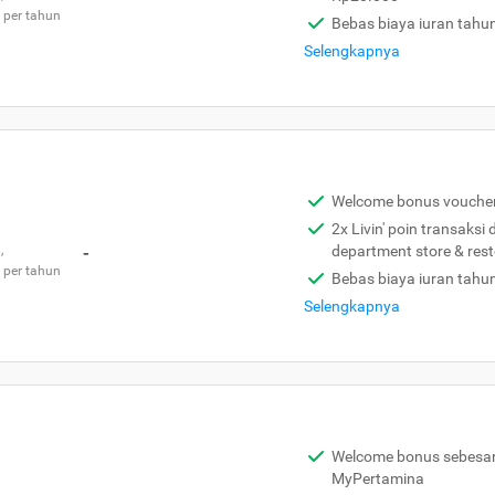
 per tahun
Bebas biaya iuran tahu
Selengkapnya
Welcome bonus vouche
2x Livin' poin transaksi
,
-
department store & res
 per tahun
Bebas biaya iuran tahu
Selengkapnya
Welcome bonus sebesar 
MyPertamina