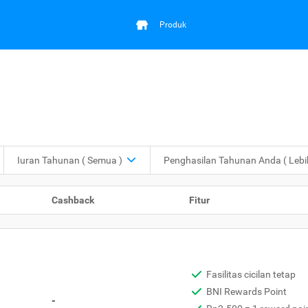
Produk
Iuran Tahunan
( Semua )
Penghasilan Tahunan Anda
( Leb
Cashback
Fitur
Fasilitas cicilan tetap
BNI Rewards Point
-