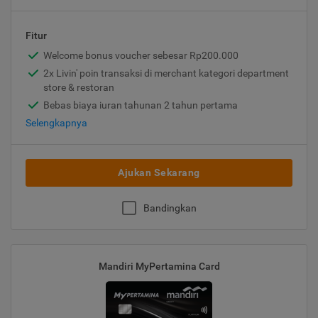
Fitur
Welcome bonus voucher sebesar Rp200.000
2x Livin' poin transaksi di merchant kategori department
store & restoran
Bebas biaya iuran tahunan 2 tahun pertama
Selengkapnya
Ajukan Sekarang
Bandingkan
Mandiri MyPertamina Card