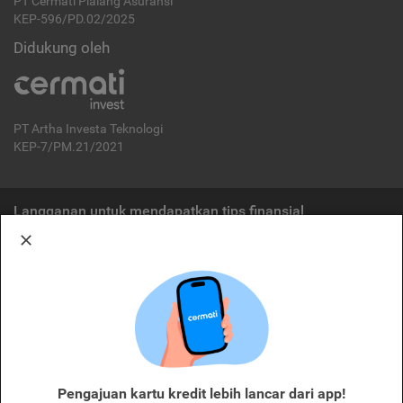
PT Cermati Pialang Asuransi
KEP-596/PD.02/2025
Didukung oleh
PT Artha Investa Teknologi
KEP-7/PM.21/2021
Langganan untuk mendapatkan tips finansial
Berlangganan
Disclaimer:
Cermati merupakan penyelenggara agregasi jasa keuangan yang terdaftar di
OJK. Oleh karena itu, produk dan/atau layanan jasa keuangan yang
ditawarkan bukan merupakan produk dan/atau layanan jasa keuangan yang
diterbitkan oleh Cermati dan Cermati tidak bertanggung jawab atas tuntutan
dan risiko terkait produk dan/atau layanan LJK dan/atau pihak yang
Pengajuan kartu kredit lebih lancar dari app!
melakukan kegiatan di sektor jasa keuangan.