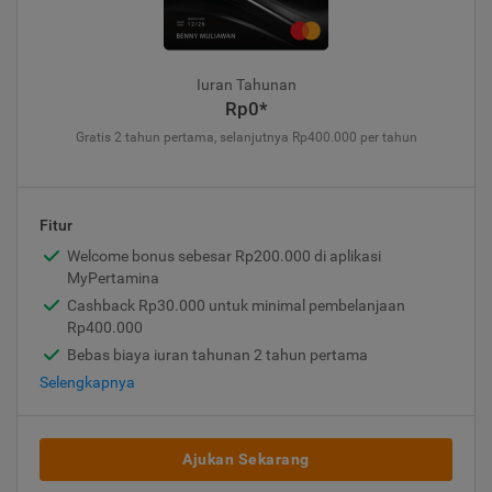
Iuran Tahunan
Rp0*
Gratis 2 tahun pertama, selanjutnya Rp400.000 per tahun
Fitur
Welcome bonus sebesar Rp200.000 di aplikasi
MyPertamina
Cashback Rp30.000 untuk minimal pembelanjaan
Rp400.000
Bebas biaya iuran tahunan 2 tahun pertama
Selengkapnya
Ajukan Sekarang