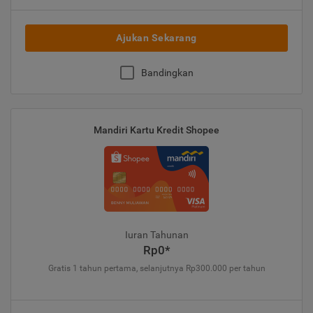
Ajukan Sekarang
Bandingkan
Mandiri Kartu Kredit Shopee
Iuran Tahunan
Rp0*
Gratis 1 tahun pertama, selanjutnya Rp300.000 per tahun