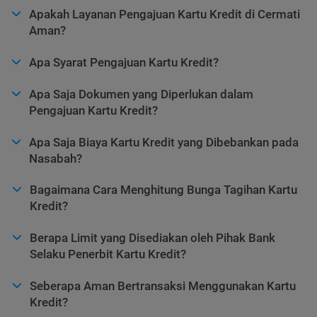
Apakah Layanan Pengajuan Kartu Kredit di Cermati
Aman?
Apa Syarat Pengajuan Kartu Kredit?
Apa Saja Dokumen yang Diperlukan dalam
Pengajuan Kartu Kredit?
Apa Saja Biaya Kartu Kredit yang Dibebankan pada
Nasabah?
Bagaimana Cara Menghitung Bunga Tagihan Kartu
Kredit?
Berapa Limit yang Disediakan oleh Pihak Bank
Selaku Penerbit Kartu Kredit?
Seberapa Aman Bertransaksi Menggunakan Kartu
Kredit?