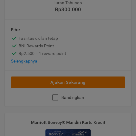
Iuran Tahunan
Rp300.000
Fitur
Fasilitas cicilan tetap
BNI Rewards Point
Rp2.500 = 1 reward point
Selengkapnya
Ajukan Sekarang
Bandingkan
Marriott Bonvoy® Mandiri Kartu Kredit