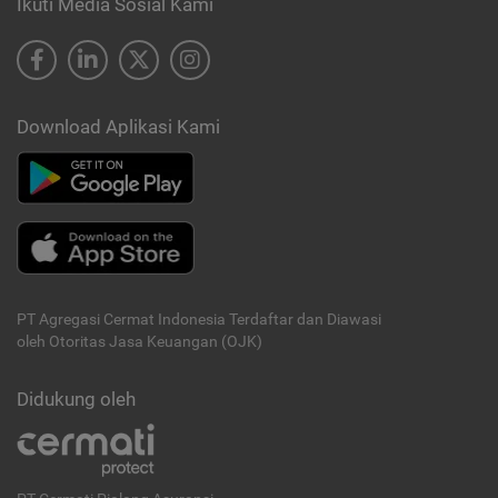
Ikuti Media Sosial Kami
Download Aplikasi Kami
PT Agregasi Cermat Indonesia
Terdaftar dan Diawasi
oleh Otoritas Jasa Keuangan (OJK)
Didukung oleh