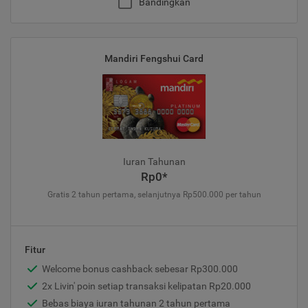
Bandingkan
Mandiri Fengshui Card
Iuran Tahunan
Rp0*
Gratis 2 tahun pertama, selanjutnya Rp500.000 per tahun
Fitur
Welcome bonus cashback sebesar Rp300.000
2x Livin' poin setiap transaksi kelipatan Rp20.000
Bebas biaya iuran tahunan 2 tahun pertama