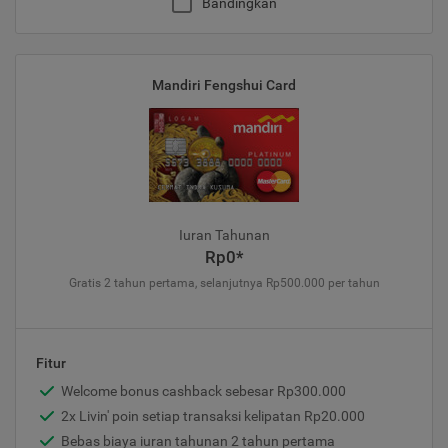
Bandingkan
Mandiri Fengshui Card
Iuran Tahunan
Rp0*
Gratis 2 tahun pertama, selanjutnya Rp500.000 per tahun
Fitur
Welcome bonus cashback sebesar Rp300.000
2x Livin' poin setiap transaksi kelipatan Rp20.000
Bebas biaya iuran tahunan 2 tahun pertama