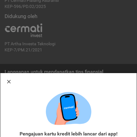
PT Cermati Pialang Asuransi
KEP-596/PD.02/2025
Didukung oleh
PT Artha Investa Teknologi
KEP-7/PM.21/2021
Langganan untuk mendapatkan tips finansial
Berlangganan
Disclaimer:
Cermati merupakan penyelenggara agregasi jasa keuangan yang terdaftar di
OJK. Oleh karena itu, produk dan/atau layanan jasa keuangan yang
ditawarkan bukan merupakan produk dan/atau layanan jasa keuangan yang
diterbitkan oleh Cermati dan Cermati tidak bertanggung jawab atas tuntutan
dan risiko terkait produk dan/atau layanan LJK dan/atau pihak yang
Pengajuan kartu kredit lebih lancar dari app!
melakukan kegiatan di sektor jasa keuangan.