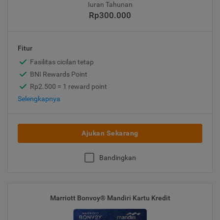
Iuran Tahunan
Rp300.000
Fitur
Fasilitas cicilan tetap
BNI Rewards Point
Rp2.500 = 1 reward point
Selengkapnya
Ajukan Sekarang
Bandingkan
Marriott Bonvoy® Mandiri Kartu Kredit