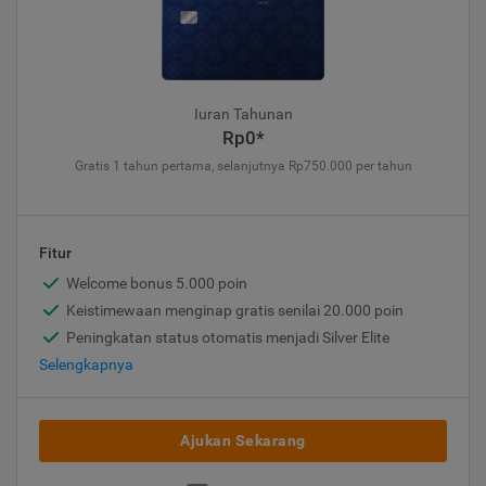
Iuran Tahunan
Rp0*
Gratis 1 tahun pertama, selanjutnya Rp750.000 per tahun
Fitur
Welcome bonus 5.000 poin
Keistimewaan menginap gratis senilai 20.000 poin
Peningkatan status otomatis menjadi Silver Elite
Selengkapnya
Ajukan Sekarang