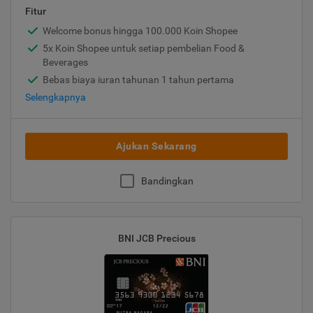
Fitur
Welcome bonus hingga 100.000 Koin Shopee
5x Koin Shopee untuk setiap pembelian Food &
Beverages
Bebas biaya iuran tahunan 1 tahun pertama
Selengkapnya
Ajukan Sekarang
Bandingkan
BNI JCB Precious