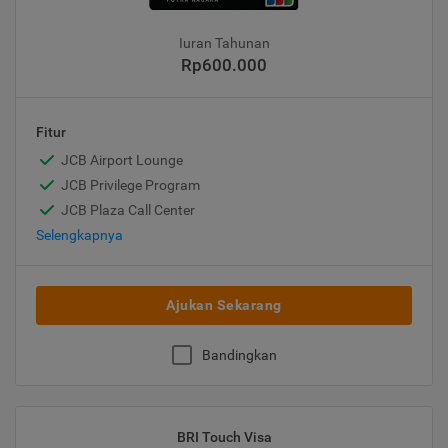
Iuran Tahunan
Rp600.000
Fitur
JCB Airport Lounge
JCB Privilege Program
JCB Plaza Call Center
Selengkapnya
Ajukan Sekarang
Bandingkan
BRI Touch Visa