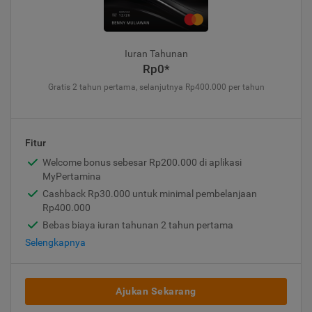
Iuran Tahunan
Rp0*
Gratis 2 tahun pertama, selanjutnya Rp400.000 per tahun
Fitur
Welcome bonus sebesar Rp200.000 di aplikasi
MyPertamina
Cashback Rp30.000 untuk minimal pembelanjaan
Rp400.000
Bebas biaya iuran tahunan 2 tahun pertama
Selengkapnya
Ajukan Sekarang