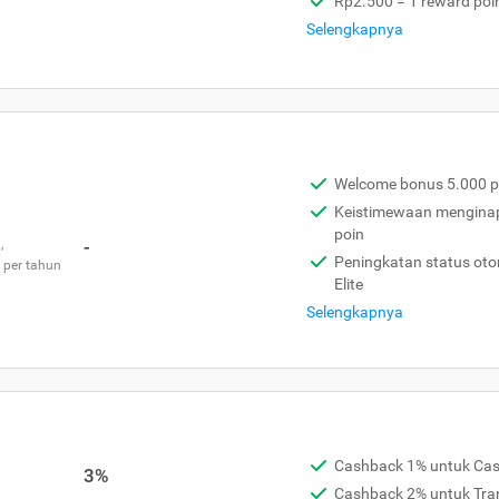
Rp2.500 = 1 reward poi
Selengkapnya
Welcome bonus 5.000 p
Keistimewaan menginap 
poin
,
-
Peningkatan status otom
 per tahun
Elite
Selengkapnya
Cashback 1% untuk Ca
3%
Cashback 2% untuk Tra