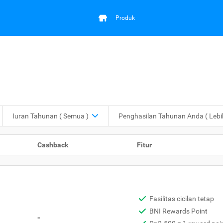
Produk
Iuran Tahunan
( Semua )
Penghasilan Tahunan Anda
( Leb
Cashback
Fitur
Fasilitas cicilan tetap
BNI Rewards Point
-