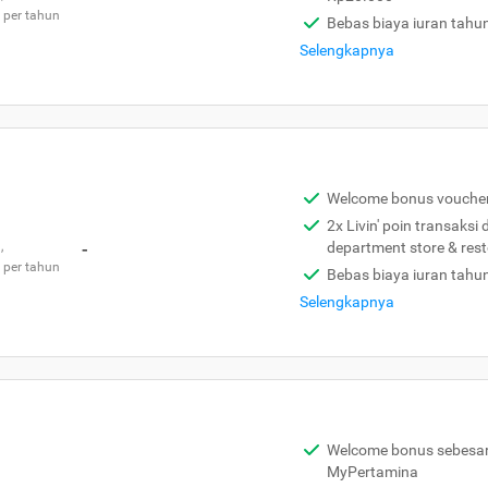
 per tahun
Bebas biaya iuran tahu
Selengkapnya
Welcome bonus vouche
2x Livin' poin transaksi
,
-
department store & res
 per tahun
Bebas biaya iuran tahu
Selengkapnya
Welcome bonus sebesar 
MyPertamina