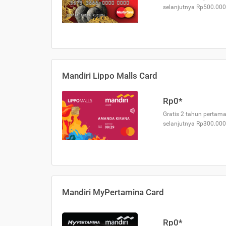
selanjutnya Rp500.000
Mandiri Lippo Malls Card
Rp0*
Gratis 2 tahun pertama
selanjutnya Rp300.000
Mandiri MyPertamina Card
Rp0*