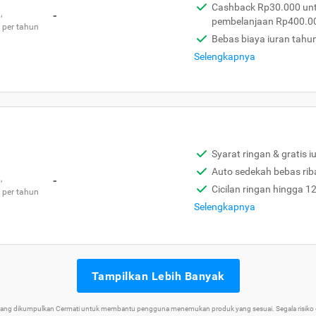
Cashback Rp30.000 unt
,
-
pembelanjaan Rp400.0
 per tahun
Bebas biaya iuran tahu
Selengkapnya
Syarat ringan & gratis i
Auto sedekah bebas rib
,
-
Cicilan ringan hingga 1
 per tahun
Selengkapnya
Tampilkan Lebih Banyak
 yang dikumpulkan Cermati untuk membantu pengguna menemukan produk yang sesuai. Segala risiko d