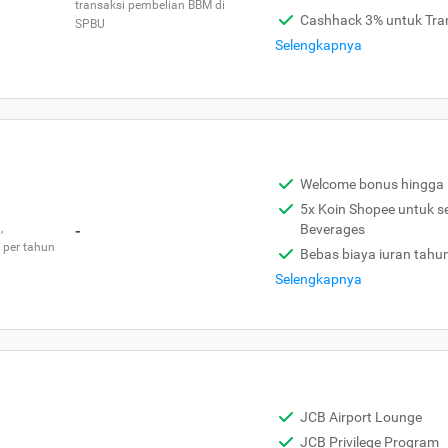
transaksi pembelian BBM di
Cashhack 3% untuk Tra
SPBU
Selengkapnya
Welcome bonus hingga 
5x Koin Shopee untuk s
,
-
Beverages
 per tahun
Bebas biaya iuran tahu
Selengkapnya
JCB Airport Lounge
JCB Privilege Program