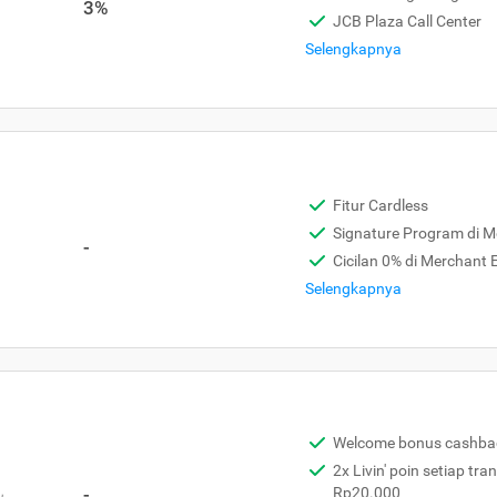
3%
JCB Plaza Call Center
Selengkapnya
Fitur Cardless
Signature Program di 
-
Cicilan 0% di Merchant
Selengkapnya
Welcome bonus cashba
2x Livin' poin setiap tra
,
-
Rp20.000