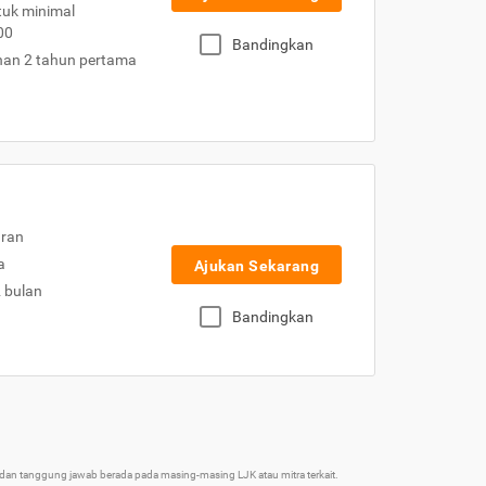
uk minimal
00
Bandingkan
nan 2 tahun pertama
uran
a
Ajukan Sekarang
2 bulan
Bandingkan
an tanggung jawab berada pada masing-masing LJK atau mitra terkait.