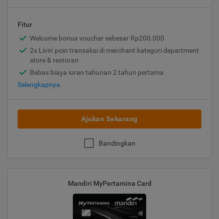
Fitur
Welcome bonus voucher sebesar Rp200.000
2x Livin' poin transaksi di merchant kategori department
store & restoran
Bebas biaya iuran tahunan 2 tahun pertama
Selengkapnya
Ajukan Sekarang
Bandingkan
Mandiri MyPertamina Card