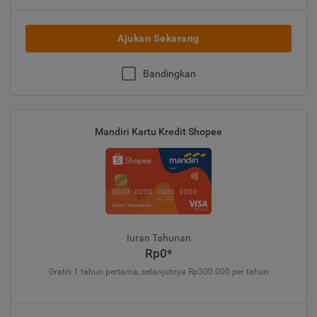
Ajukan Sekarang
Bandingkan
Mandiri Kartu Kredit Shopee
Iuran Tahunan
Rp0*
Gratis 1 tahun pertama, selanjutnya Rp300.000 per tahun