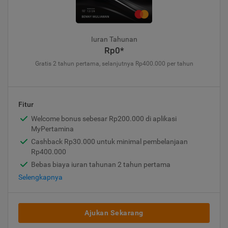
Iuran Tahunan
Rp0*
Gratis 2 tahun pertama, selanjutnya Rp400.000 per tahun
Fitur
Welcome bonus sebesar Rp200.000 di aplikasi
MyPertamina
Cashback Rp30.000 untuk minimal pembelanjaan
Rp400.000
Bebas biaya iuran tahunan 2 tahun pertama
Selengkapnya
Ajukan Sekarang