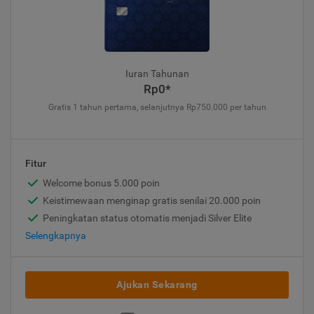
Iuran Tahunan
Rp0*
Gratis 1 tahun pertama, selanjutnya Rp750.000 per tahun
Fitur
Welcome bonus 5.000 poin
Keistimewaan menginap gratis senilai 20.000 poin
Peningkatan status otomatis menjadi Silver Elite
Selengkapnya
Ajukan Sekarang