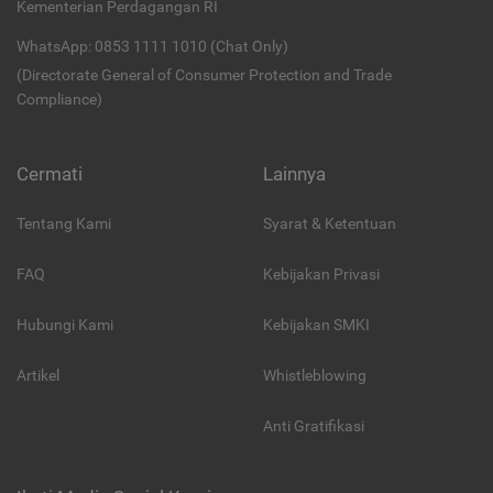
Kementerian Perdagangan RI
WhatsApp: 0853 1111 1010 (Chat Only)
(Directorate General of Consumer Protection and Trade
Compliance)
Cermati
Lainnya
Tentang Kami
Syarat & Ketentuan
FAQ
Kebijakan Privasi
Hubungi Kami
Kebijakan SMKI
Artikel
Whistleblowing
Anti Gratifikasi