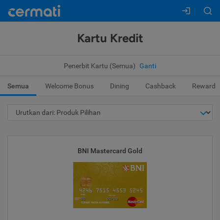
Kartu Kredit
Penerbit Kartu (Semua)
Ganti
Semua
Welcome Bonus
Dining
Cashback
Reward
BNI Mastercard Gold