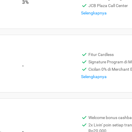
3%
JCB Plaza Call Center
Selengkapnya
Fitur Cardless
Signature Program di 
-
Cicilan 0% di Merchant
Selengkapnya
Welcome bonus cashba
2x Livin' poin setiap tra
,
-
Rp20.000