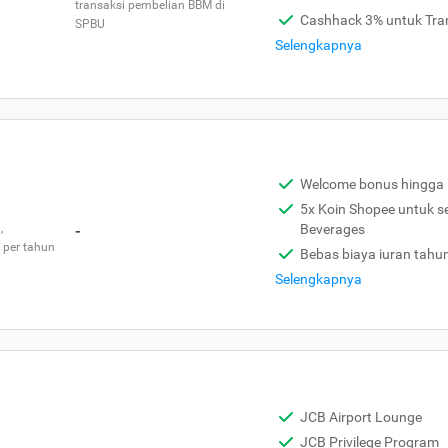
transaksi pembelian BBM di
Cashhack 3% untuk Tra
SPBU
Selengkapnya
Welcome bonus hingga 
5x Koin Shopee untuk s
,
-
Beverages
 per tahun
Bebas biaya iuran tahu
Selengkapnya
JCB Airport Lounge
JCB Privilege Program