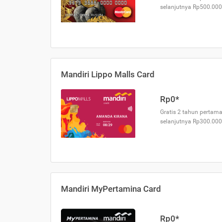
selanjutnya Rp500.000
Mandiri Lippo Malls Card
Rp0*
Gratis 2 tahun pertama
selanjutnya Rp300.000
Mandiri MyPertamina Card
Rp0*