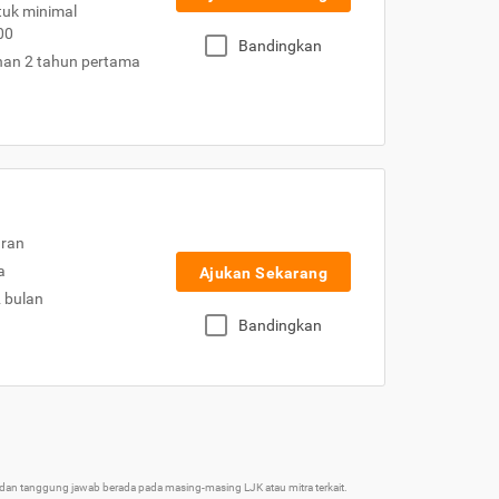
uk minimal
00
Bandingkan
nan 2 tahun pertama
uran
a
Ajukan Sekarang
2 bulan
Bandingkan
an tanggung jawab berada pada masing-masing LJK atau mitra terkait.