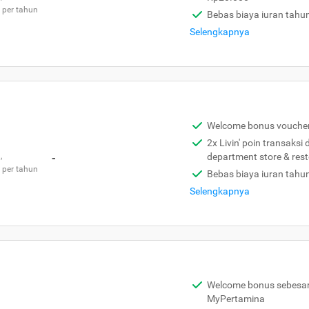
 per tahun
Bebas biaya iuran tahu
Selengkapnya
Welcome bonus vouche
2x Livin' poin transaksi
,
-
department store & res
 per tahun
Bebas biaya iuran tahu
Selengkapnya
Welcome bonus sebesar 
MyPertamina