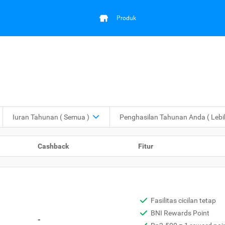
Produk
Iuran Tahunan
( Semua )
Penghasilan Tahunan Anda
( Leb
Cashback
Fitur
Fasilitas cicilan tetap
BNI Rewards Point
-