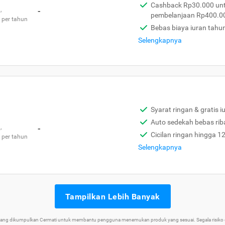
Cashback Rp30.000 unt
,
-
pembelanjaan Rp400.0
 per tahun
Bebas biaya iuran tahu
Selengkapnya
Syarat ringan & gratis i
Auto sedekah bebas rib
,
-
Cicilan ringan hingga 1
 per tahun
Selengkapnya
Tampilkan Lebih Banyak
 yang dikumpulkan Cermati untuk membantu pengguna menemukan produk yang sesuai. Segala risiko d