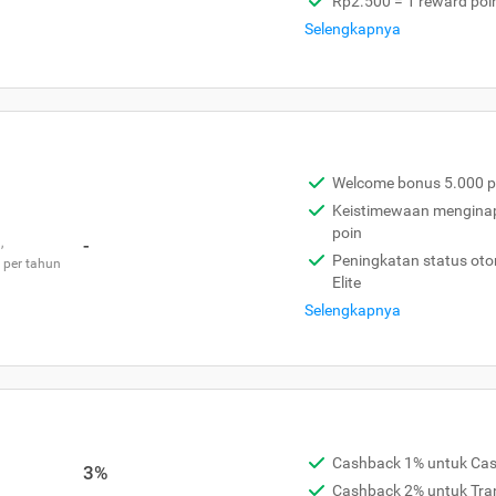
Rp2.500 = 1 reward poi
Selengkapnya
Welcome bonus 5.000 p
Keistimewaan menginap 
poin
,
-
Peningkatan status otom
 per tahun
Elite
Selengkapnya
Cashback 1% untuk Ca
3%
Cashback 2% untuk Tra