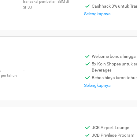
transaksi pembelian BBM di
Cashhack 3% untuk Tra
SPBU
Selengkapnya
Welcome bonus hingga 
5x Koin Shopee untuk s
,
-
Beverages
 per tahun
Bebas biaya iuran tahu
Selengkapnya
JCB Airport Lounge
JCB Privilege Program