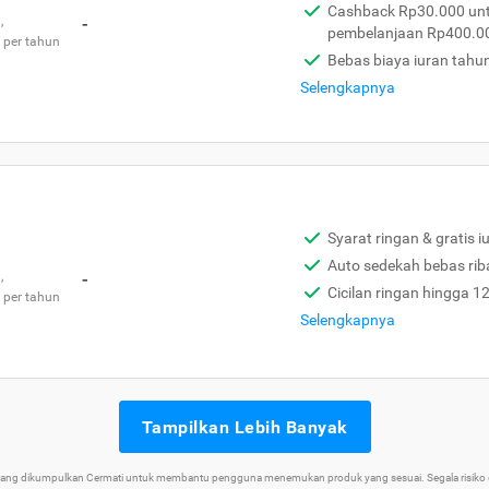
Cashback Rp30.000 unt
,
-
pembelanjaan Rp400.0
 per tahun
Bebas biaya iuran tahu
Selengkapnya
Syarat ringan & gratis i
Auto sedekah bebas rib
,
-
Cicilan ringan hingga 1
 per tahun
Selengkapnya
Tampilkan Lebih Banyak
 yang dikumpulkan Cermati untuk membantu pengguna menemukan produk yang sesuai. Segala risiko d