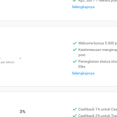
Rp2.500 = 1 reward poi
Selengkapnya
Welcome bonus 5.000 p
Keistimewaan menginap 
poin
,
-
Peningkatan status otom
 per tahun
Elite
Selengkapnya
Cashback 1% untuk Ca
3%
Cashback 2% untuk Tra