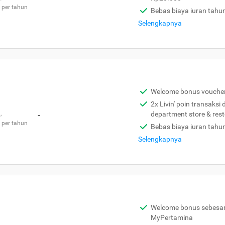
 per tahun
Bebas biaya iuran tahu
Selengkapnya
Welcome bonus vouche
2x Livin' poin transaksi
,
-
department store & res
 per tahun
Bebas biaya iuran tahu
Selengkapnya
Welcome bonus sebesar 
MyPertamina