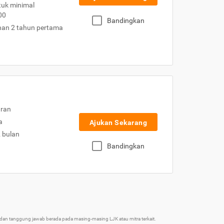
uk minimal
00
Bandingkan
nan 2 tahun pertama
uran
a
Ajukan Sekarang
2 bulan
Bandingkan
an tanggung jawab berada pada masing-masing LJK atau mitra terkait.