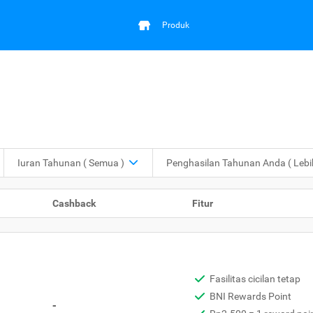
Produk
Iuran Tahunan
( Semua )
Penghasilan Tahunan Anda
( Leb
Cashback
Fitur
Fasilitas cicilan tetap
BNI Rewards Point
-