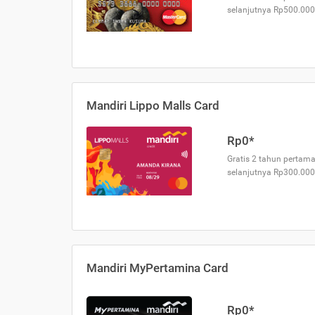
selanjutnya Rp500.000
Mandiri Lippo Malls Card
Rp0*
Gratis 2 tahun pertama
selanjutnya Rp300.000
Mandiri MyPertamina Card
Rp0*