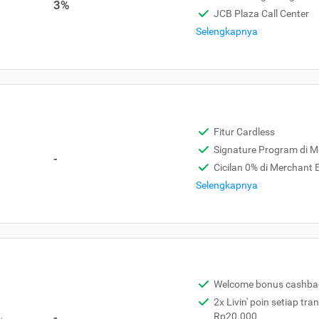
3%
JCB Plaza Call Center
Selengkapnya
Fitur Cardless
Signature Program di 
-
Cicilan 0% di Merchant
Selengkapnya
Welcome bonus cashba
2x Livin' poin setiap tra
,
-
Rp20.000