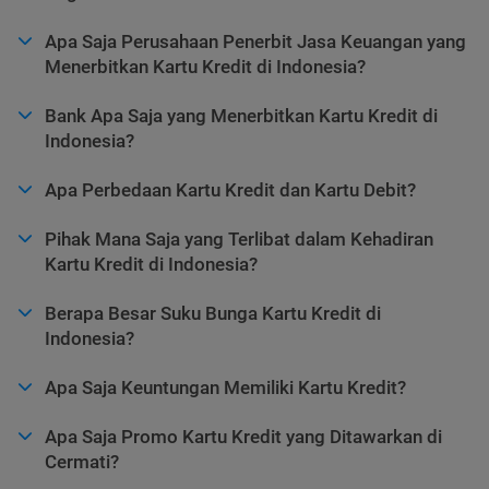
Apa Saja Perusahaan Penerbit Jasa Keuangan yang
Menerbitkan Kartu Kredit di Indonesia?
Bank Apa Saja yang Menerbitkan Kartu Kredit di
Indonesia?
Apa Perbedaan Kartu Kredit dan Kartu Debit?
Pihak Mana Saja yang Terlibat dalam Kehadiran
Kartu Kredit di Indonesia?
Berapa Besar Suku Bunga Kartu Kredit di
Indonesia?
Apa Saja Keuntungan Memiliki Kartu Kredit?
Apa Saja Promo Kartu Kredit yang Ditawarkan di
Cermati?