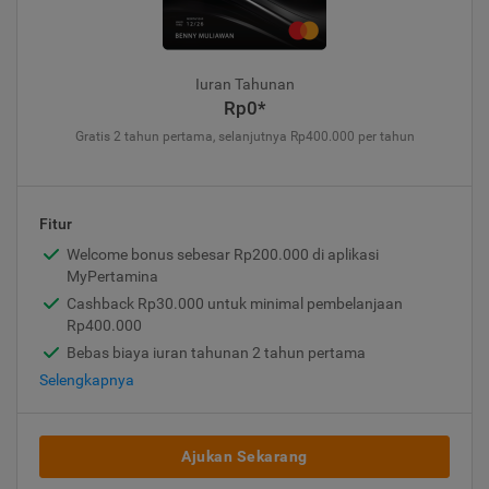
Iuran Tahunan
Rp0*
Gratis 2 tahun pertama, selanjutnya Rp400.000 per tahun
Fitur
Welcome bonus sebesar Rp200.000 di aplikasi
MyPertamina
Cashback Rp30.000 untuk minimal pembelanjaan
Rp400.000
Bebas biaya iuran tahunan 2 tahun pertama
Selengkapnya
Ajukan Sekarang