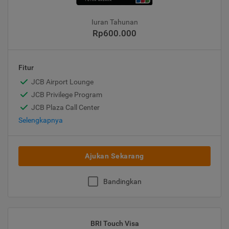
Iuran Tahunan
Rp600.000
Fitur
JCB Airport Lounge
JCB Privilege Program
JCB Plaza Call Center
Selengkapnya
Ajukan Sekarang
Bandingkan
BRI Touch Visa