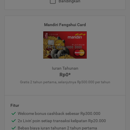
Bandingkan
Mandiri Fengshui Card
Iuran Tahunan
Rp0*
Gratis 2 tahun pertama, selanjutnya Rp500.000 per tahun
Fitur
Welcome bonus cashback sebesar Rp300.000
2x Livin' poin setiap transaksi kelipatan Rp20.000
Bebas biaya iuran tahunan 2 tahun pertama