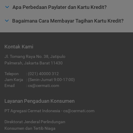
Apa Perbedaan Paylater dan Kartu Kredit?
Bagaimana Cara Membayar Tagihan Kartu Kredit?
Kontak Kami
Jl. Tomang Raya No. 38, Jatipulo
Palmerah, Jakarta Barat 11430
Telepon
:
(021) 40000 312
Jam Kerja
: (Senin-Jumat 9:00-17:00)
Email
:
cs@cermati.com
Layanan Pengaduan Konsumen
PT Agregasi Cermat Indonesia - cs@cermati.com
Direktorat Jenderal Perlindungan
Konsumen dan Tertib Niaga