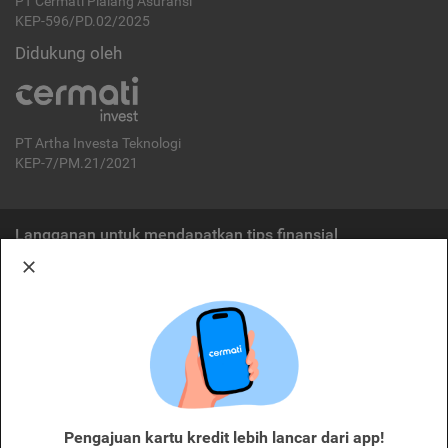
PT Cermati Pialang Asuransi
KEP-596/PD.02/2025
Didukung oleh
PT Artha Investa Teknologi
KEP-7/PM.21/2021
Langganan untuk mendapatkan tips finansial
Berlangganan
Disclaimer:
Cermati merupakan penyelenggara agregasi jasa keuangan yang terdaftar di
OJK. Oleh karena itu, produk dan/atau layanan jasa keuangan yang
ditawarkan bukan merupakan produk dan/atau layanan jasa keuangan yang
diterbitkan oleh Cermati dan Cermati tidak bertanggung jawab atas tuntutan
dan risiko terkait produk dan/atau layanan LJK dan/atau pihak yang
Pengajuan kartu kredit lebih lancar dari app!
melakukan kegiatan di sektor jasa keuangan.