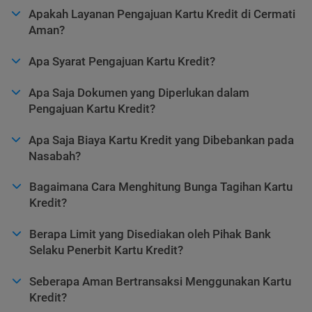
Apakah Layanan Pengajuan Kartu Kredit di Cermati
Aman?
Apa Syarat Pengajuan Kartu Kredit?
Apa Saja Dokumen yang Diperlukan dalam
Pengajuan Kartu Kredit?
Apa Saja Biaya Kartu Kredit yang Dibebankan pada
Nasabah?
Bagaimana Cara Menghitung Bunga Tagihan Kartu
Kredit?
Berapa Limit yang Disediakan oleh Pihak Bank
Selaku Penerbit Kartu Kredit?
Seberapa Aman Bertransaksi Menggunakan Kartu
Kredit?