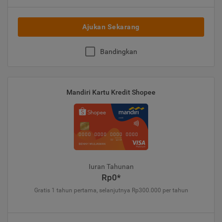
Ajukan Sekarang
Bandingkan
Mandiri Kartu Kredit Shopee
Iuran Tahunan
Rp0*
Gratis 1 tahun pertama, selanjutnya Rp300.000 per tahun