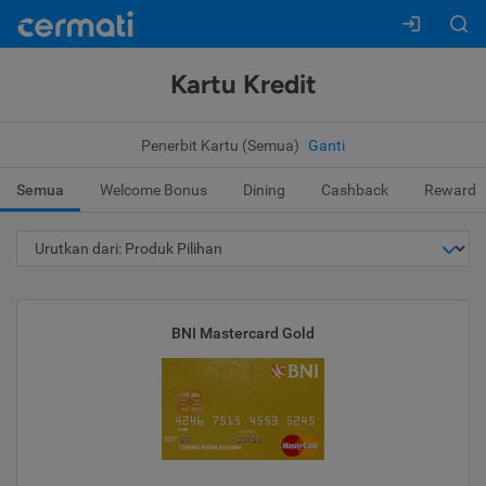
Kartu Kredit
Penerbit Kartu (Semua)
Ganti
Semua
Welcome Bonus
Dining
Cashback
Reward
BNI Mastercard Gold