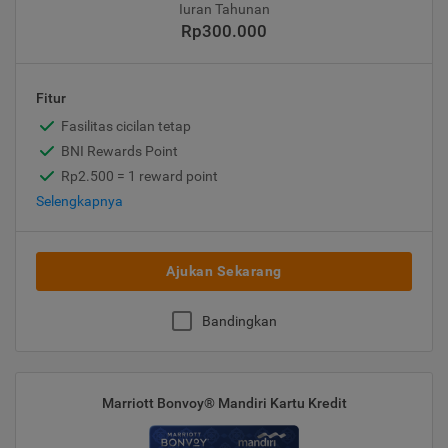
Iuran Tahunan
Rp300.000
Fitur
Fasilitas cicilan tetap
BNI Rewards Point
Rp2.500 = 1 reward point
Selengkapnya
Ajukan Sekarang
Bandingkan
Marriott Bonvoy® Mandiri Kartu Kredit