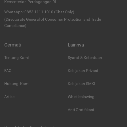
Kementerian Perdagangan RI
WhatsApp: 0853 1111 1010 (Chat Only)
(Directorate General of Consumer Protection and Trade
Compliance)
Cermati
Lainnya
Tentang Kami
Syarat & Ketentuan
FAQ
Kebijakan Privasi
Hubungi Kami
Kebijakan SMKI
Artikel
Whistleblowing
Anti Gratifikasi