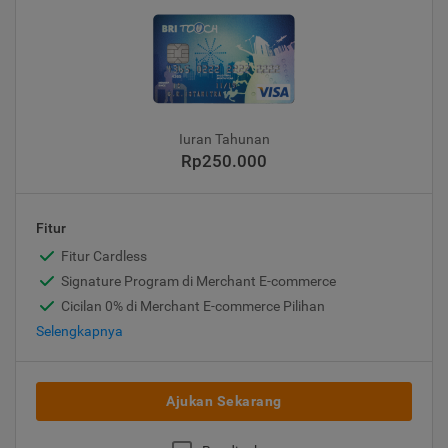
Iuran Tahunan
Rp250.000
Fitur
Fitur Cardless
Signature Program di Merchant E-commerce
Cicilan 0% di Merchant E-commerce Pilihan
Selengkapnya
Ajukan Sekarang