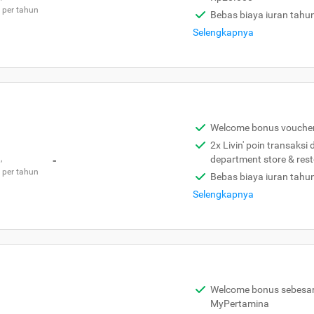
 per tahun
Bebas biaya iuran tahu
Selengkapnya
Welcome bonus vouche
2x Livin' poin transaksi
,
-
department store & res
 per tahun
Bebas biaya iuran tahu
Selengkapnya
Welcome bonus sebesar 
MyPertamina