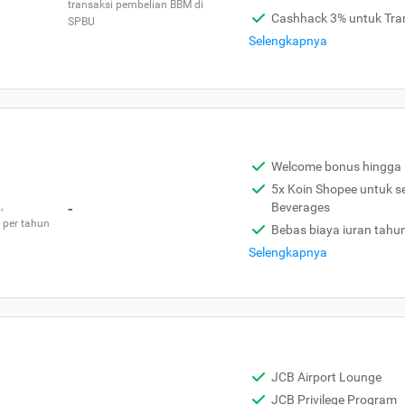
transaksi pembelian BBM di
Cashhack 3% untuk Tra
SPBU
Selengkapnya
Welcome bonus hingga 
5x Koin Shopee untuk s
,
-
Beverages
 per tahun
Bebas biaya iuran tahu
Selengkapnya
JCB Airport Lounge
JCB Privilege Program