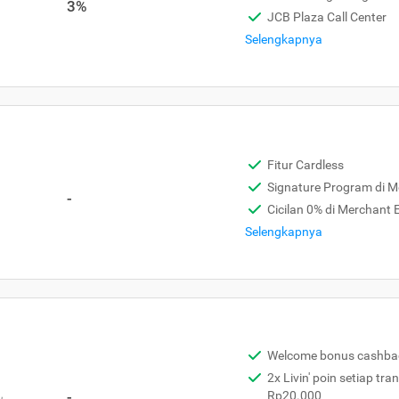
3%
JCB Plaza Call Center
Selengkapnya
Fitur Cardless
Signature Program di 
-
Cicilan 0% di Merchant
Selengkapnya
Welcome bonus cashba
2x Livin' poin setiap tra
,
-
Rp20.000