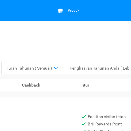
Produk
Iuran Tahunan
( Semua )
Penghasilan Tahunan Anda
( Leb
Cashback
Fitur
Fasilitas cicilan tetap
BNI Rewards Point
-