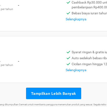
Cashback Rp30.000 unt
,
-
pembelanjaan Rp400.0
 per tahun
Bebas biaya iuran tahu
Selengkapnya
Syarat ringan & gratis i
Auto sedekah bebas rib
,
-
Cicilan ringan hingga 1
 per tahun
Selengkapnya
Tampilkan Lebih Banyak
 yang dikumpulkan Cermati untuk membantu pengguna menemukan produk yang sesuai. Segala risiko d