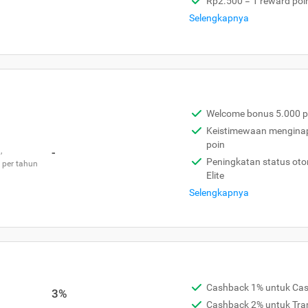
Rp2.500 = 1 reward poi
Selengkapnya
Welcome bonus 5.000 p
Keistimewaan menginap 
poin
,
-
Peningkatan status otom
 per tahun
Elite
Selengkapnya
Cashback 1% untuk Ca
3%
Cashback 2% untuk Tra