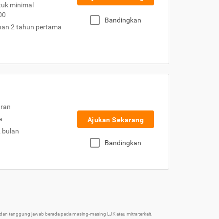
uk minimal
00
Bandingkan
nan 2 tahun pertama
uran
a
Ajukan Sekarang
2 bulan
Bandingkan
an tanggung jawab berada pada masing-masing LJK atau mitra terkait.