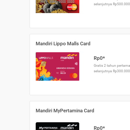
selanjutnya Rp500.000
Mandiri Lippo Malls Card
Rp0*
Gratis 2 tahun pertama
selanjutnya Rp300.000
Mandiri MyPertamina Card
Rp0*