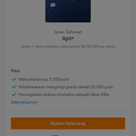
Iuran Tahunan
Rp0*
Gratis 1 tahun pertama, selanjutnya Rp750.000 per tahun
Fitur
Welcome bonus 5.000 poin
Keistimewaan menginap gratis senilai 20.000 poin
Peningkatan status otomatis menjadi Silver Elite
Selengkapnya
Ajukan Sekarang