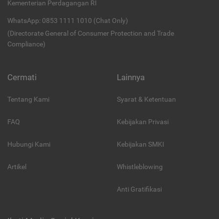
Kementerian Perdagangan RI
WhatsApp: 0853 1111 1010 (Chat Only)
(Directorate General of Consumer Protection and Trade
Compliance)
Cermati
Lainnya
Tentang Kami
Syarat & Ketentuan
FAQ
Kebijakan Privasi
Hubungi Kami
Kebijakan SMKI
Artikel
Whistleblowing
Anti Gratifikasi