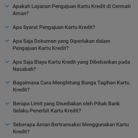
Apakah Layanan Pengajuan Kartu Kredit di Cermati
Aman?
Apa Syarat Pengajuan Kartu Kredit?
Apa Saja Dokumen yang Diperlukan dalam
Pengajuan Kartu Kredit?
Apa Saja Biaya Kartu Kredit yang Dibebankan pada
Nasabah?
Bagaimana Cara Menghitung Bunga Tagihan Kartu
Kredit?
Berapa Limit yang Disediakan oleh Pihak Bank
Selaku Penerbit Kartu Kredit?
Seberapa Aman Bertransaksi Menggunakan Kartu
Kredit?