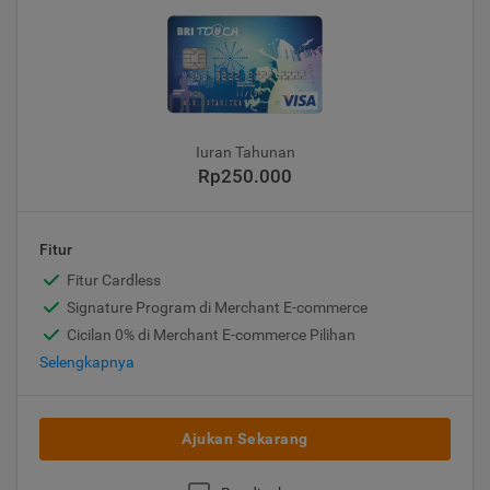
Iuran Tahunan
Rp250.000
Fitur
Fitur Cardless
Signature Program di Merchant E-commerce
Cicilan 0% di Merchant E-commerce Pilihan
Selengkapnya
Ajukan Sekarang