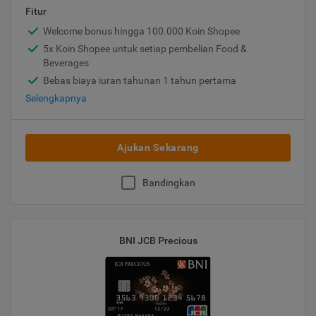
Fitur
Welcome bonus hingga 100.000 Koin Shopee
5x Koin Shopee untuk setiap pembelian Food &
Beverages
Bebas biaya iuran tahunan 1 tahun pertama
Selengkapnya
Ajukan Sekarang
Bandingkan
BNI JCB Precious