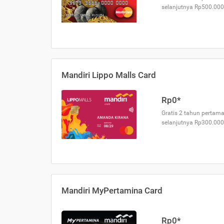
selanjutnya Rp500.000
Mandiri Lippo Malls Card
Rp0*
Gratis 2 tahun pertama
selanjutnya Rp300.000
Mandiri MyPertamina Card
Rp0*