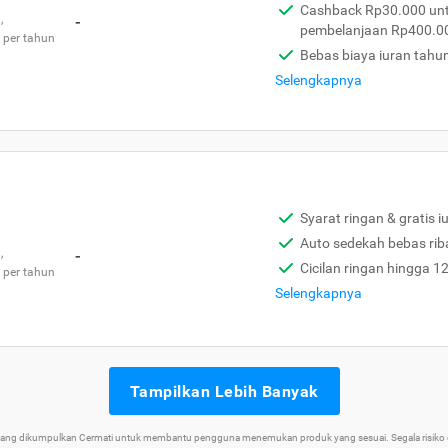
Cashback Rp30.000 unt
,
-
pembelanjaan Rp400.0
 per tahun
Bebas biaya iuran tahu
Selengkapnya
Syarat ringan & gratis i
Auto sedekah bebas rib
,
-
Cicilan ringan hingga 1
 per tahun
Selengkapnya
Tampilkan Lebih Banyak
 yang dikumpulkan Cermati untuk membantu pengguna menemukan produk yang sesuai. Segala risiko d