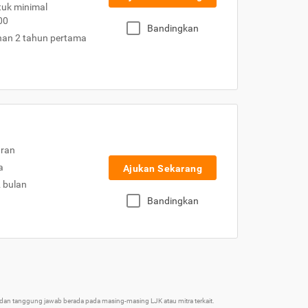
uk minimal
00
Bandingkan
nan 2 tahun pertama
uran
a
Ajukan Sekarang
2 bulan
Bandingkan
an tanggung jawab berada pada masing-masing LJK atau mitra terkait.