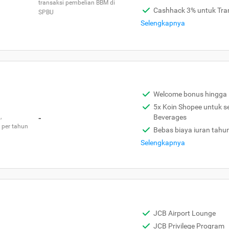
transaksi pembelian BBM di
Cashhack 3% untuk Tra
SPBU
Selengkapnya
Welcome bonus hingga 
5x Koin Shopee untuk s
,
-
Beverages
 per tahun
Bebas biaya iuran tahu
Selengkapnya
JCB Airport Lounge
JCB Privilege Program