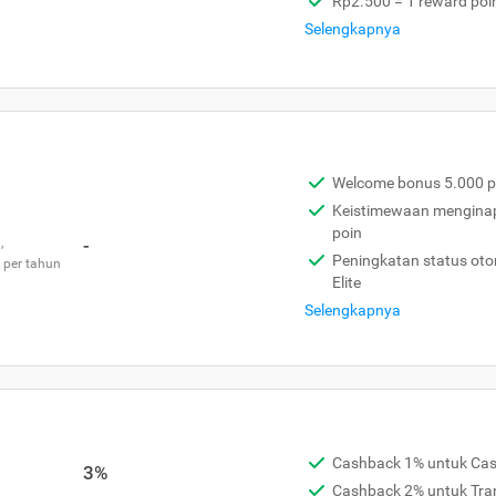
Rp2.500 = 1 reward poi
Selengkapnya
Welcome bonus 5.000 p
Keistimewaan menginap 
poin
,
-
Peningkatan status otom
 per tahun
Elite
Selengkapnya
Cashback 1% untuk Ca
3%
Cashback 2% untuk Tra