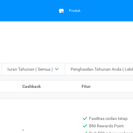
Produk
Iuran Tahunan
( Semua )
Penghasilan Tahunan Anda
( Leb
Cashback
Fitur
Fasilitas cicilan tetap
BNI Rewards Point
-