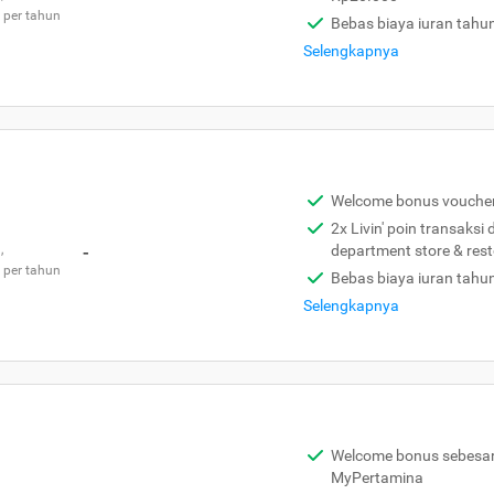
 per tahun
Bebas biaya iuran tahu
Selengkapnya
Welcome bonus vouche
2x Livin' poin transaksi
,
-
department store & res
 per tahun
Bebas biaya iuran tahu
Selengkapnya
Welcome bonus sebesar 
MyPertamina