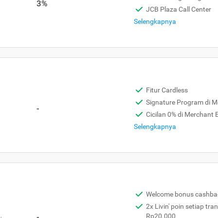
3%
JCB Plaza Call Center
Selengkapnya
Fitur Cardless
Signature Program di 
-
Cicilan 0% di Merchant
Selengkapnya
Welcome bonus cashba
2x Livin' poin setiap tra
,
-
Rp20.000