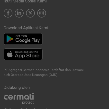
Ikuti Media Sosial Kami
Download Aplikasi Kami
PT Agregasi Cermat Indonesia
Terdaftar dan Diawasi
oleh Otoritas Jasa Keuangan (OJK)
Didukung oleh