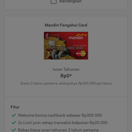
Bandingkan
Mandiri Fengshui Card
Iuran Tahunan
Rp0*
Gratis 2 tahun pertama, selanjutnya Rp500.000 per tahun
Fitur
Welcome bonus cashback sebesar Rp300.000
2x Livin' poin setiap transaksi kelipatan Rp20.000
Bebas biaya iuran tahunan 2 tahun pertama