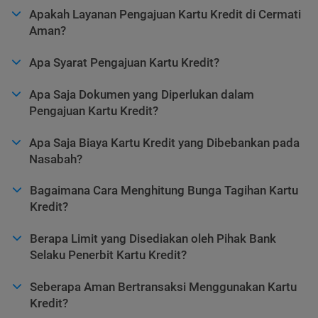
Apakah Layanan Pengajuan Kartu Kredit di Cermati
Aman?
Apa Syarat Pengajuan Kartu Kredit?
Apa Saja Dokumen yang Diperlukan dalam
Pengajuan Kartu Kredit?
Apa Saja Biaya Kartu Kredit yang Dibebankan pada
Nasabah?
Bagaimana Cara Menghitung Bunga Tagihan Kartu
Kredit?
Berapa Limit yang Disediakan oleh Pihak Bank
Selaku Penerbit Kartu Kredit?
Seberapa Aman Bertransaksi Menggunakan Kartu
Kredit?