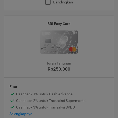
Bandingkan
BRI Easy Card
Iuran Tahunan
Rp250.000
Fitur
Cashback 1% untuk Cash Advance
Cashback 2% untuk Transaksi Supermarket
Cashhack 3% untuk Transaksi SPBU
Selengkapnya