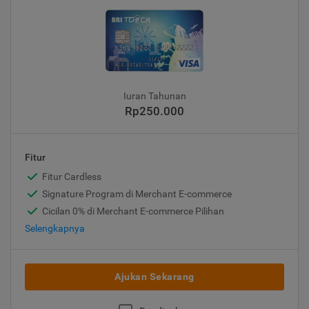
Iuran Tahunan
Rp250.000
Fitur
Fitur Cardless
Signature Program di Merchant E-commerce
Cicilan 0% di Merchant E-commerce Pilihan
Selengkapnya
Ajukan Sekarang