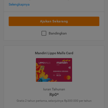
Selengkapnya
Ajukan Sekarang
Bandingkan
Mandiri Lippo Malls Card
Iuran Tahunan
Rp0*
Gratis 2 tahun pertama, selanjutnya Rp300.000 per tahun