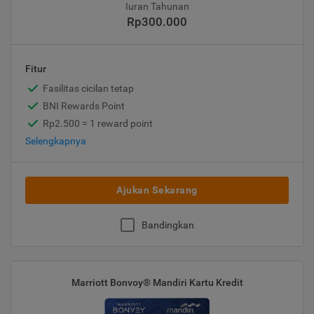
Iuran Tahunan
Rp300.000
Fitur
Fasilitas cicilan tetap
BNI Rewards Point
Rp2.500 = 1 reward point
Selengkapnya
Ajukan Sekarang
Bandingkan
Marriott Bonvoy® Mandiri Kartu Kredit