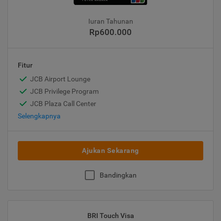
Iuran Tahunan
Rp600.000
Fitur
JCB Airport Lounge
JCB Privilege Program
JCB Plaza Call Center
Selengkapnya
Ajukan Sekarang
Bandingkan
BRI Touch Visa