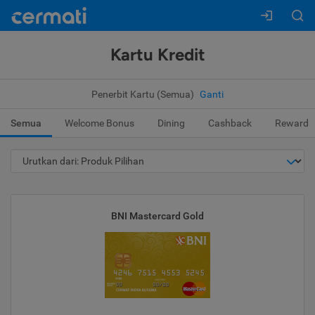
Kartu Kredit
Penerbit Kartu (Semua)
Ganti
Semua
Welcome Bonus
Dining
Cashback
Reward
BNI Mastercard Gold