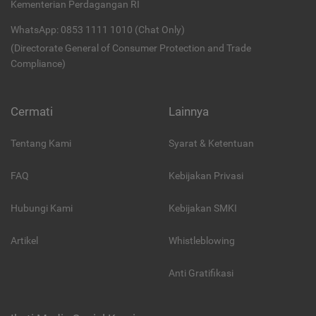
Kementerian Perdagangan RI
WhatsApp: 0853 1111 1010 (Chat Only)
(Directorate General of Consumer Protection and Trade
Compliance)
Cermati
Lainnya
Tentang Kami
Syarat & Ketentuan
FAQ
Kebijakan Privasi
Hubungi Kami
Kebijakan SMKI
Artikel
Whistleblowing
Anti Gratifikasi