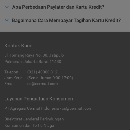
Apa Perbedaan Paylater dan Kartu Kredit?
Bagaimana Cara Membayar Tagihan Kartu Kredit?
Kontak Kami
Jl. Tomang Raya No. 38, Jatipulo
Palmerah, Jakarta Barat 11430
Telepon
:
(021) 40000 312
Jam Kerja
: (Senin-Jumat 9:00-17:00)
Email
:
cs@cermati.com
Layanan Pengaduan Konsumen
PT Agregasi Cermat Indonesia - cs@cermati.com
Direktorat Jenderal Perlindungan
Konsumen dan Tertib Niaga