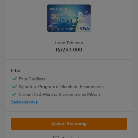
Iuran Tahunan
Rp250.000
Fitur
Fitur Cardless
Signature Program di Merchant E-commerce
Cicilan 0% di Merchant E-commerce Pilihan
Selengkapnya
Ajukan Sekarang