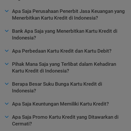
Apa Saja Perusahaan Penerbit Jasa Keuangan yang
Menerbitkan Kartu Kredit di Indonesia?
Bank Apa Saja yang Menerbitkan Kartu Kredit di
Indonesia?
Apa Perbedaan Kartu Kredit dan Kartu Debit?
Pihak Mana Saja yang Terlibat dalam Kehadiran
Kartu Kredit di Indonesia?
Berapa Besar Suku Bunga Kartu Kredit di
Indonesia?
Apa Saja Keuntungan Memiliki Kartu Kredit?
Apa Saja Promo Kartu Kredit yang Ditawarkan di
Cermati?