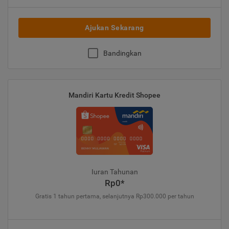
Ajukan Sekarang
Bandingkan
Mandiri Kartu Kredit Shopee
Iuran Tahunan
Rp0*
Gratis 1 tahun pertama, selanjutnya Rp300.000 per tahun