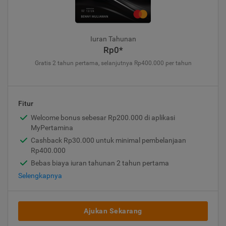
Iuran Tahunan
Rp0*
Gratis 2 tahun pertama, selanjutnya Rp400.000 per tahun
Fitur
Welcome bonus sebesar Rp200.000 di aplikasi
MyPertamina
Cashback Rp30.000 untuk minimal pembelanjaan
Rp400.000
Bebas biaya iuran tahunan 2 tahun pertama
Selengkapnya
Ajukan Sekarang