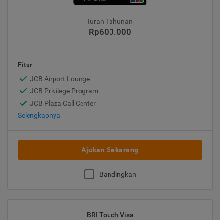
Iuran Tahunan
Rp600.000
Fitur
JCB Airport Lounge
JCB Privilege Program
JCB Plaza Call Center
Selengkapnya
Ajukan Sekarang
Bandingkan
BRI Touch Visa