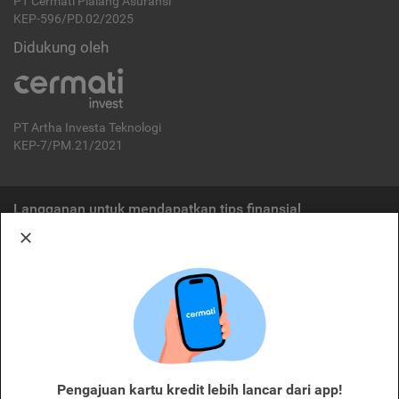
PT Cermati Pialang Asuransi
KEP-596/PD.02/2025
Didukung oleh
PT Artha Investa Teknologi
KEP-7/PM.21/2021
Langganan untuk mendapatkan tips finansial
Berlangganan
Disclaimer:
Cermati merupakan penyelenggara agregasi jasa keuangan yang terdaftar di
OJK. Oleh karena itu, produk dan/atau layanan jasa keuangan yang
ditawarkan bukan merupakan produk dan/atau layanan jasa keuangan yang
diterbitkan oleh Cermati dan Cermati tidak bertanggung jawab atas tuntutan
dan risiko terkait produk dan/atau layanan LJK dan/atau pihak yang
Pengajuan kartu kredit lebih lancar dari app!
melakukan kegiatan di sektor jasa keuangan.