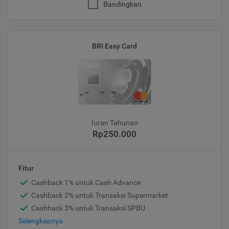
Bandingkan
BRI Easy Card
Iuran Tahunan
Rp250.000
Fitur
Cashback 1% untuk Cash Advance
Cashback 2% untuk Transaksi Supermarket
Cashhack 3% untuk Transaksi SPBU
Selengkapnya