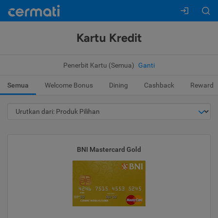
Kartu Kredit
Penerbit Kartu (Semua)
Ganti
Semua
Welcome Bonus
Dining
Cashback
Reward
BNI Mastercard Gold