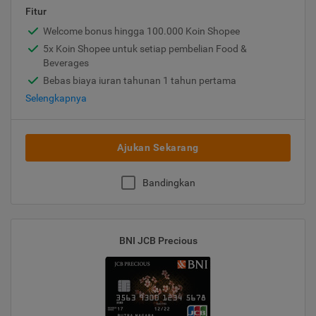
Fitur
Welcome bonus hingga 100.000 Koin Shopee
5x Koin Shopee untuk setiap pembelian Food &
Beverages
Bebas biaya iuran tahunan 1 tahun pertama
Selengkapnya
Ajukan Sekarang
Bandingkan
BNI JCB Precious