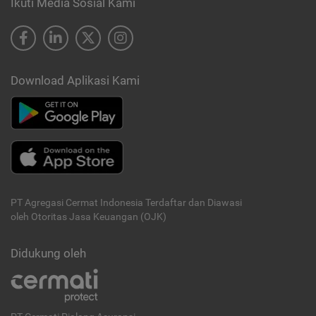
Ikuti Media Sosial Kami
Download Aplikasi Kami
PT Agregasi Cermat Indonesia
Terdaftar dan Diawasi
oleh Otoritas Jasa Keuangan (OJK)
Didukung oleh