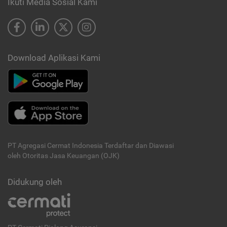
Ikuti Media Sosial Kami
Download Aplikasi Kami
PT Agregasi Cermat Indonesia
Terdaftar dan Diawasi
oleh Otoritas Jasa Keuangan (OJK)
Didukung oleh