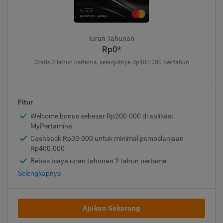
Iuran Tahunan
Rp0*
Gratis 2 tahun pertama, selanjutnya Rp400.000 per tahun
Fitur
Welcome bonus sebesar Rp200.000 di aplikasi
MyPertamina
Cashback Rp30.000 untuk minimal pembelanjaan
Rp400.000
Bebas biaya iuran tahunan 2 tahun pertama
Selengkapnya
Ajukan Sekarang