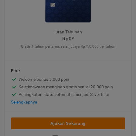
Iuran Tahunan
Rp0*
Gratis 1 tahun pertama, selanjutnya Rp750.000 per tahun
Fitur
Welcome bonus 5.000 poin
Keistimewaan menginap gratis senilai 20.000 poin
Peningkatan status otomatis menjadi Silver Elite
Selengkapnya
Ajukan Sekarang