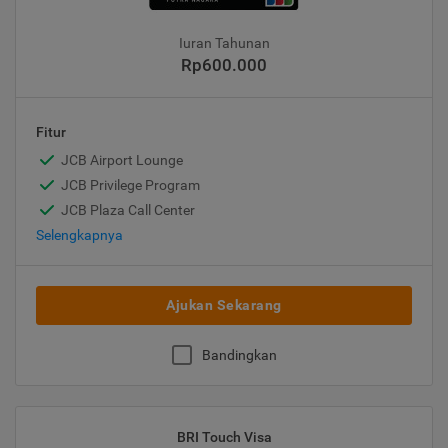
Iuran Tahunan
Rp600.000
Fitur
JCB Airport Lounge
JCB Privilege Program
JCB Plaza Call Center
Selengkapnya
Ajukan Sekarang
Bandingkan
BRI Touch Visa