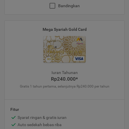
Bandingkan
Mega Syariah Gold Card
Iuran Tahunan
Rp240.000*
Gratis 1 tahun pertama, selanjutnya Rp240.000 per tahun
Fitur
Syarat ringan & gratis iuran
Auto sedekah bebas riba