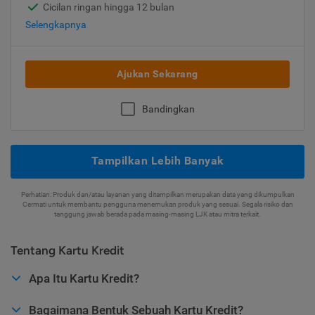
Cicilan ringan hingga 12 bulan
Selengkapnya
Ajukan Sekarang
Bandingkan
Tampilkan Lebih Banyak
Perhatian: Produk dan/atau layanan yang ditampilkan merupakan data yang dikumpulkan
Cermati untuk membantu pengguna menemukan produk yang sesuai. Segala risiko dan
tanggung jawab berada pada masing-masing LJK atau mitra terkait.
Tentang Kartu Kredit
Apa Itu Kartu Kredit?
Bagaimana Bentuk Sebuah Kartu Kredit?