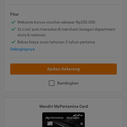
Fitur
Welcome bonus voucher sebesar Rp200.000
2x Livin' poin transaksi di merchant kategori department
store & restoran
Bebas biaya iuran tahunan 2 tahun pertama
Selengkapnya
Ajukan Sekarang
Bandingkan
Mandiri MyPertamina Card