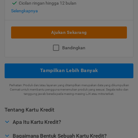
Cicilan ringan hingga 12 bulan
Selengkapnya
Ajukan Sekarang
Bandingkan
Tampilkan Lebih Banyak
Perhatian: Produk dan/atau layanan yang ditampilkan merupakan data yang dikumpulkan
Cermati untuk membantu pengguna menemukan produk yang sesuai. Segala risiko dan
tanggung jawab berada pada masing-masing LJK atau mitra terkait.
Tentang Kartu Kredit
Apa Itu Kartu Kredit?
Bagaimana Bentuk Sebuah Kartu Kredit?