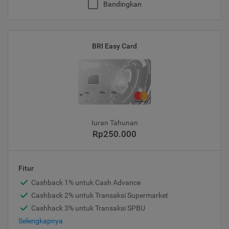
Bandingkan
BRI Easy Card
Iuran Tahunan
Rp250.000
Fitur
Cashback 1% untuk Cash Advance
Cashback 2% untuk Transaksi Supermarket
Cashhack 3% untuk Transaksi SPBU
Selengkapnya