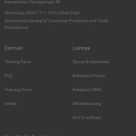
Kementerian Perdagangan RI
WhatsApp: 0853 1111 1010 (Chat Only)
(Directorate General of Consumer Protection and Trade
Compliance)
Cermati
Lainnya
Tentang Kami
Syarat & Ketentuan
FAQ
Kebijakan Privasi
Hubungi Kami
Kebijakan SMKI
Artikel
Whistleblowing
Anti Gratifikasi