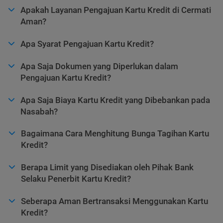
Apakah Layanan Pengajuan Kartu Kredit di Cermati
Aman?
Apa Syarat Pengajuan Kartu Kredit?
Apa Saja Dokumen yang Diperlukan dalam
Pengajuan Kartu Kredit?
Apa Saja Biaya Kartu Kredit yang Dibebankan pada
Nasabah?
Bagaimana Cara Menghitung Bunga Tagihan Kartu
Kredit?
Berapa Limit yang Disediakan oleh Pihak Bank
Selaku Penerbit Kartu Kredit?
Seberapa Aman Bertransaksi Menggunakan Kartu
Kredit?