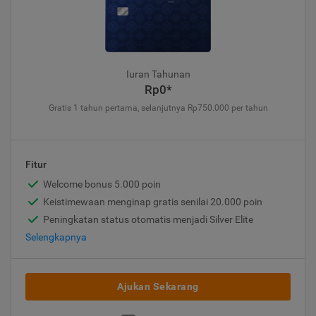
Iuran Tahunan
Rp0*
Gratis 1 tahun pertama, selanjutnya Rp750.000 per tahun
Fitur
Welcome bonus 5.000 poin
Keistimewaan menginap gratis senilai 20.000 poin
Peningkatan status otomatis menjadi Silver Elite
Selengkapnya
Ajukan Sekarang