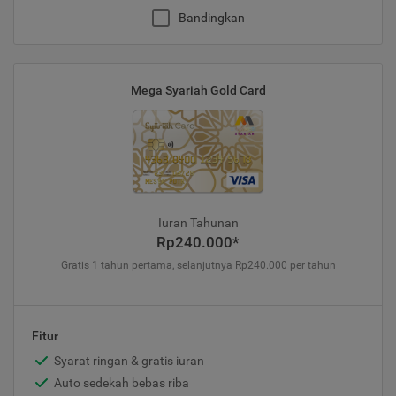
Bandingkan
Mega Syariah Gold Card
Iuran Tahunan
Rp240.000*
Gratis 1 tahun pertama, selanjutnya Rp240.000 per tahun
Fitur
Syarat ringan & gratis iuran
Auto sedekah bebas riba