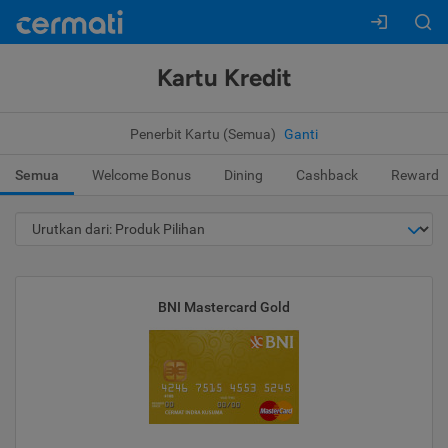
Kartu Kredit
Penerbit Kartu (Semua)
Ganti
Semua
Welcome Bonus
Dining
Cashback
Reward
BNI Mastercard Gold