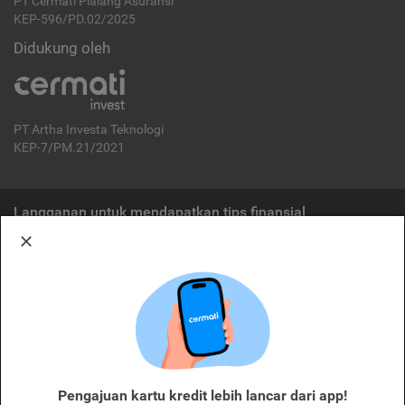
PT Cermati Pialang Asuransi
KEP-596/PD.02/2025
Didukung oleh
PT Artha Investa Teknologi
KEP-7/PM.21/2021
Langganan untuk mendapatkan tips finansial
Berlangganan
Disclaimer:
Cermati merupakan penyelenggara agregasi jasa keuangan yang terdaftar di
OJK. Oleh karena itu, produk dan/atau layanan jasa keuangan yang
ditawarkan bukan merupakan produk dan/atau layanan jasa keuangan yang
diterbitkan oleh Cermati dan Cermati tidak bertanggung jawab atas tuntutan
dan risiko terkait produk dan/atau layanan LJK dan/atau pihak yang
Pengajuan kartu kredit lebih lancar dari app!
melakukan kegiatan di sektor jasa keuangan.