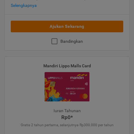
Selengkapnya
Ajukan Sekarang
Bandingkan
Mandiri Lippo Malls Card
Iuran Tahunan
Rp0*
Gratis 2 tahun pertama, selanjutnya Rp300.000 per tahun