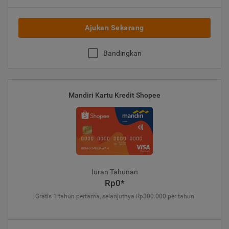
Ajukan Sekarang
Bandingkan
Mandiri Kartu Kredit Shopee
Iuran Tahunan
Rp0*
Gratis 1 tahun pertama, selanjutnya Rp300.000 per tahun