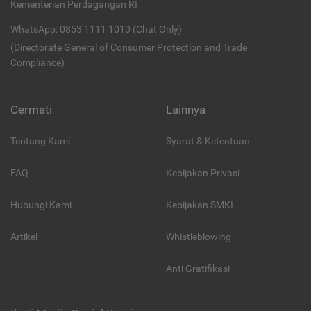
Kementerian Perdagangan RI
WhatsApp: 0853 1111 1010 (Chat Only)
(Directorate General of Consumer Protection and Trade
Compliance)
Cermati
Lainnya
Tentang Kami
Syarat & Ketentuan
FAQ
Kebijakan Privasi
Hubungi Kami
Kebijakan SMKI
Artikel
Whistleblowing
Anti Gratifikasi