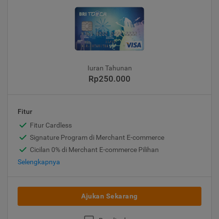
Iuran Tahunan
Rp250.000
Fitur
Fitur Cardless
Signature Program di Merchant E-commerce
Cicilan 0% di Merchant E-commerce Pilihan
Selengkapnya
Ajukan Sekarang