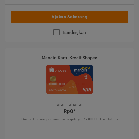
Ajukan Sekarang
Bandingkan
Mandiri Kartu Kredit Shopee
Iuran Tahunan
Rp0*
Gratis 1 tahun pertama, selanjutnya Rp300.000 per tahun