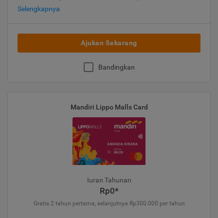
Selengkapnya
Ajukan Sekarang
Bandingkan
Mandiri Lippo Malls Card
Iuran Tahunan
Rp0*
Gratis 2 tahun pertama, selanjutnya Rp300.000 per tahun