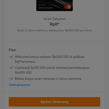
Iuran Tahunan
Rp0*
Gratis 2 tahun pertama, selanjutnya Rp400.000 per tahun
Fitur
Welcome bonus sebesar Rp200.000 di aplikasi
MyPertamina
Cashback Rp30.000 untuk minimal pembelanjaan
Rp400.000
Bebas biaya iuran tahunan 2 tahun pertama
Selengkapnya
Ajukan Sekarang