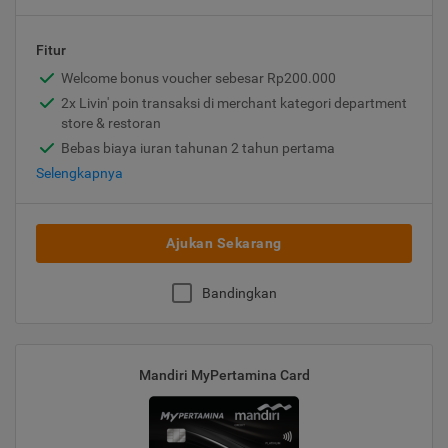
Fitur
Welcome bonus voucher sebesar Rp200.000
2x Livin' poin transaksi di merchant kategori department
store & restoran
Bebas biaya iuran tahunan 2 tahun pertama
Selengkapnya
Ajukan Sekarang
Bandingkan
Mandiri MyPertamina Card