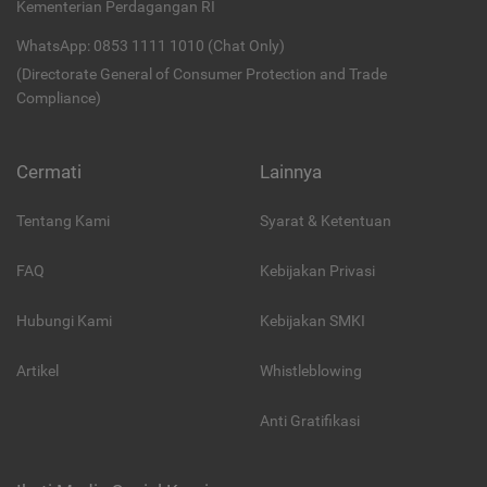
Kementerian Perdagangan RI
WhatsApp: 0853 1111 1010 (Chat Only)
(Directorate General of Consumer Protection and Trade
Compliance)
Cermati
Lainnya
Tentang Kami
Syarat & Ketentuan
FAQ
Kebijakan Privasi
Hubungi Kami
Kebijakan SMKI
Artikel
Whistleblowing
Anti Gratifikasi