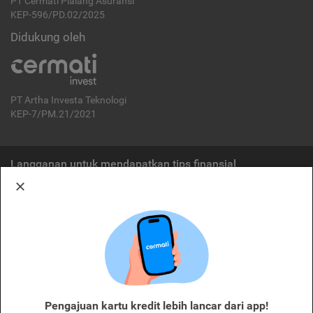
PT Cermati Pialang Asuransi
KEP-596/PD.02/2025
Didukung oleh
PT Artha Investa Teknologi
KEP-7/PM.21/2021
Langganan untuk mendapatkan tips finansial
Berlangganan
Disclaimer:
Cermati merupakan penyelenggara agregasi jasa keuangan yang terdaftar di
OJK. Oleh karena itu, produk dan/atau layanan jasa keuangan yang
ditawarkan bukan merupakan produk dan/atau layanan jasa keuangan yang
diterbitkan oleh Cermati dan Cermati tidak bertanggung jawab atas tuntutan
dan risiko terkait produk dan/atau layanan LJK dan/atau pihak yang
Pengajuan kartu kredit lebih lancar dari app!
melakukan kegiatan di sektor jasa keuangan.