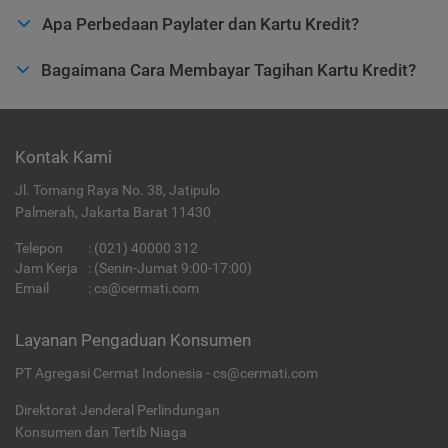
Apa Perbedaan Paylater dan Kartu Kredit?
Bagaimana Cara Membayar Tagihan Kartu Kredit?
Kontak Kami
Jl. Tomang Raya No. 38, Jatipulo
Palmerah, Jakarta Barat 11430
Telepon
:
(021) 40000 312
Jam Kerja
: (Senin-Jumat 9:00-17:00)
Email
:
cs@cermati.com
Layanan Pengaduan Konsumen
PT Agregasi Cermat Indonesia - cs@cermati.com
Direktorat Jenderal Perlindungan
Konsumen dan Tertib Niaga