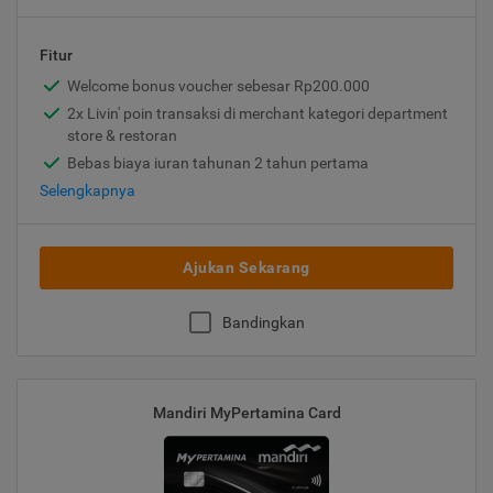
Fitur
Welcome bonus voucher sebesar Rp200.000
2x Livin' poin transaksi di merchant kategori department
store & restoran
Bebas biaya iuran tahunan 2 tahun pertama
Selengkapnya
Ajukan Sekarang
Bandingkan
Mandiri MyPertamina Card