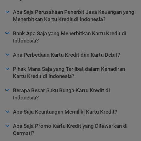
Apa Saja Perusahaan Penerbit Jasa Keuangan yang
Menerbitkan Kartu Kredit di Indonesia?
Bank Apa Saja yang Menerbitkan Kartu Kredit di
Indonesia?
Apa Perbedaan Kartu Kredit dan Kartu Debit?
Pihak Mana Saja yang Terlibat dalam Kehadiran
Kartu Kredit di Indonesia?
Berapa Besar Suku Bunga Kartu Kredit di
Indonesia?
Apa Saja Keuntungan Memiliki Kartu Kredit?
Apa Saja Promo Kartu Kredit yang Ditawarkan di
Cermati?