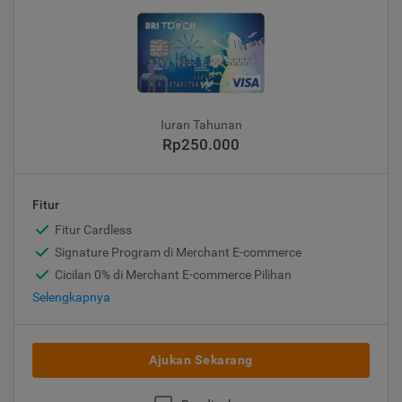
Iuran Tahunan
Rp250.000
Fitur
Fitur Cardless
Signature Program di Merchant E-commerce
Cicilan 0% di Merchant E-commerce Pilihan
Selengkapnya
Ajukan Sekarang