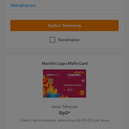
Selengkapnya
Ajukan Sekarang
Bandingkan
Mandiri Lippo Malls Card
Iuran Tahunan
Rp0*
Gratis 2 tahun pertama, selanjutnya Rp300.000 per tahun