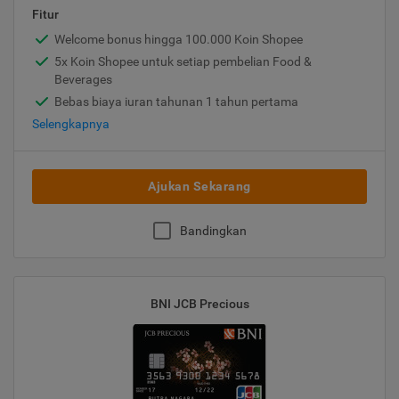
Fitur
Welcome bonus hingga 100.000 Koin Shopee
5x Koin Shopee untuk setiap pembelian Food &
Beverages
Bebas biaya iuran tahunan 1 tahun pertama
Selengkapnya
Ajukan Sekarang
Bandingkan
BNI JCB Precious