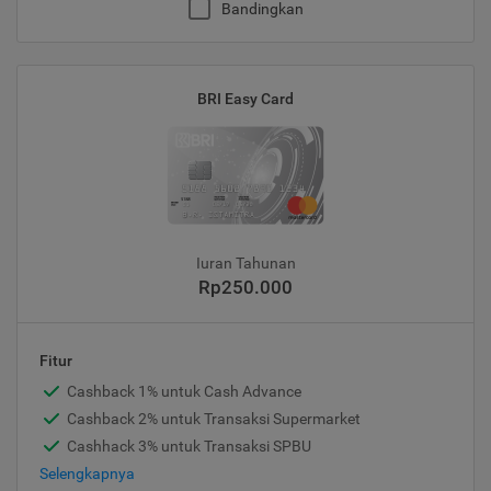
Bandingkan
BRI Easy Card
Iuran Tahunan
Rp250.000
Fitur
Cashback 1% untuk Cash Advance
Cashback 2% untuk Transaksi Supermarket
Cashhack 3% untuk Transaksi SPBU
Selengkapnya