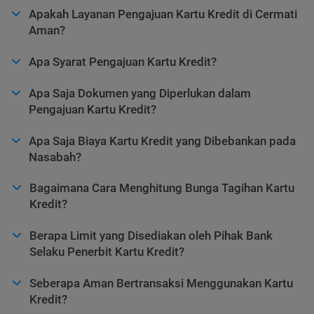
Apakah Layanan Pengajuan Kartu Kredit di Cermati
Aman?
Apa Syarat Pengajuan Kartu Kredit?
Apa Saja Dokumen yang Diperlukan dalam
Pengajuan Kartu Kredit?
Apa Saja Biaya Kartu Kredit yang Dibebankan pada
Nasabah?
Bagaimana Cara Menghitung Bunga Tagihan Kartu
Kredit?
Berapa Limit yang Disediakan oleh Pihak Bank
Selaku Penerbit Kartu Kredit?
Seberapa Aman Bertransaksi Menggunakan Kartu
Kredit?