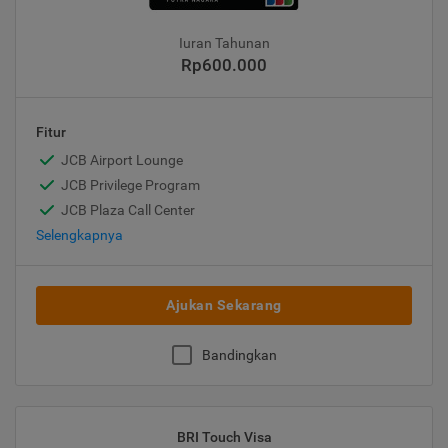
Iuran Tahunan
Rp600.000
Fitur
JCB Airport Lounge
JCB Privilege Program
JCB Plaza Call Center
Selengkapnya
Ajukan Sekarang
Bandingkan
BRI Touch Visa