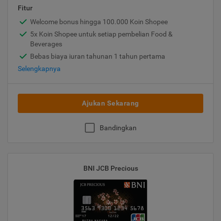
Fitur
Welcome bonus hingga 100.000 Koin Shopee
5x Koin Shopee untuk setiap pembelian Food &
Beverages
Bebas biaya iuran tahunan 1 tahun pertama
Selengkapnya
Ajukan Sekarang
Bandingkan
BNI JCB Precious