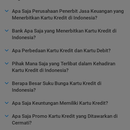
Apa Saja Perusahaan Penerbit Jasa Keuangan yang
Menerbitkan Kartu Kredit di Indonesia?
Bank Apa Saja yang Menerbitkan Kartu Kredit di
Indonesia?
Apa Perbedaan Kartu Kredit dan Kartu Debit?
Pihak Mana Saja yang Terlibat dalam Kehadiran
Kartu Kredit di Indonesia?
Berapa Besar Suku Bunga Kartu Kredit di
Indonesia?
Apa Saja Keuntungan Memiliki Kartu Kredit?
Apa Saja Promo Kartu Kredit yang Ditawarkan di
Cermati?