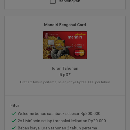
Bandingkan
Mandiri Fengshui Card
Iuran Tahunan
Rp0*
Gratis 2 tahun pertama, selanjutnya Rp500.000 per tahun
Fitur
Welcome bonus cashback sebesar Rp300.000
2x Livin' poin setiap transaksi kelipatan Rp20.000
Bebas biaya iuran tahunan 2 tahun pertama