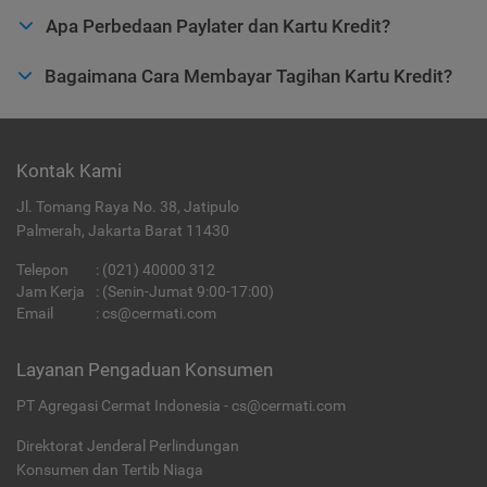
Apa Perbedaan Paylater dan Kartu Kredit?
Bagaimana Cara Membayar Tagihan Kartu Kredit?
Kontak Kami
Jl. Tomang Raya No. 38, Jatipulo
Palmerah, Jakarta Barat 11430
Telepon
:
(021) 40000 312
Jam Kerja
: (Senin-Jumat 9:00-17:00)
Email
:
cs@cermati.com
Layanan Pengaduan Konsumen
PT Agregasi Cermat Indonesia - cs@cermati.com
Direktorat Jenderal Perlindungan
Konsumen dan Tertib Niaga