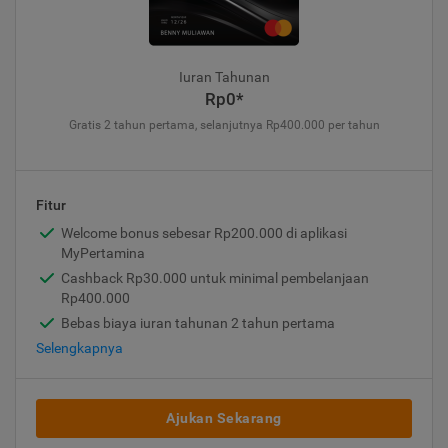
Iuran Tahunan
Rp0*
Gratis 2 tahun pertama, selanjutnya Rp400.000 per tahun
Fitur
Welcome bonus sebesar Rp200.000 di aplikasi
MyPertamina
Cashback Rp30.000 untuk minimal pembelanjaan
Rp400.000
Bebas biaya iuran tahunan 2 tahun pertama
Selengkapnya
Ajukan Sekarang